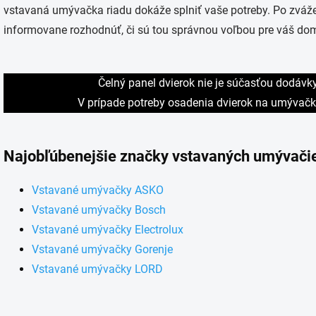
vstavaná umývačka riadu dokáže splniť vaše potreby. Po zváž
informovane rozhodnúť, či sú tou správnou voľbou pre váš do
Čelný panel dvierok nie je súčasťou dodávk
V prípade potreby osadenia dvierok na umývačku
Najobľúbenejšie značky vstavaných umývači
Vstavané umývačky ASKO
Vstavané umývačky Bosch
Vstavané umývačky Electrolux
Vstavané umývačky Gorenje
Vstavané umývačky LORD