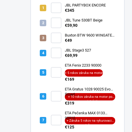
JBL PARTYBOX ENCORE
€345
JBL Tune 530BT Beige
€59,90
Buxton BTW 9600 WINGATE
ANC
€49
JBL Stage3 527
€69,99
ETA Fenix 2233 90000
+ 5 rokov záruka na motor
€169
ETA Gratus 1028 90025 Evo
Smart
+ 10 rokov záruka na motor po
registrácii
€319
ETA Pečenka MAX 0133
90010
+ Záruka 5 rokov na vykurovacie
teleso
€125