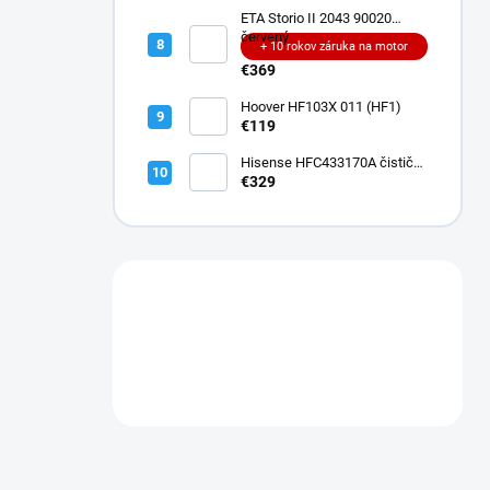
ETA Storio II 2043 90020
červený
+ 10 rokov záruka na motor
€369
Hoover HF103X 011 (HF1)
€119
Hisense HFC433170A čistič
podláh
€329
Máte otázku?
Obráťte sa na nás.