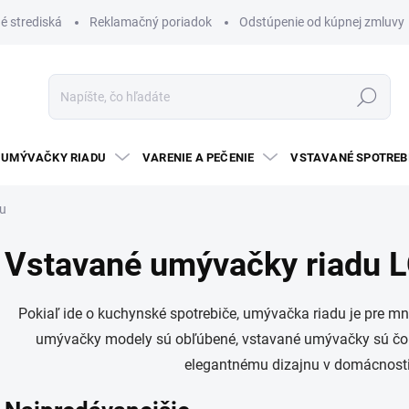
é strediská
Reklamačný poriadok
Odstúpenie od kúpnej zmluvy
Hľadať
UMÝVAČKY RIADU
VARENIE A PEČENIE
VSTAVANÉ SPOTREB
du
Vstavané umývačky riadu 
Pokiaľ ide o kuchynské spotrebiče, umývačka riadu je pre m
umývačky modely sú obľúbené, vstavané umývačky sú čo
elegantnému dizajnu v domácnosti 