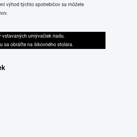
ení výhod týchto spotrebičov sa môžete
mov.
y vstavaných umývačiek riadu.
 sa obráťte na šikovného stolára.
ek