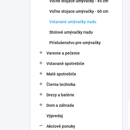
Voľne stojace umývačky - 45 cm
e
l
Voľne stojace umývačky - 60 cm
Vstavané umývačky riadu
Stolové umývačky riadu
Príslušenstvo pre umývačky
Varenie a pečenie
Vstavané spotrebiče
Malé spotrebiče
Čierna technika
Drezy a batérie
Dom a záhrada
Výpredaj
Akciové ponuky