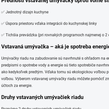
Prednosti vstavanej umývačky oproti voľne s
✅ Jednotný dizajn kuchyne
✅ Úspora priestoru vďaka integrácii do kuchynskej linky
✅ Tichšia prevádzka (pri rovnakých programoch najmenej o 2 
Vstavaná umývačka – aká je spotreba energi
Umývačky riadu na zabudovanie sú navrhnuté s ohľadom na ener
predpismi o spotrebe vody a energie sú tieto spotrebiče navrhn
ako kedykoľvek predtým. Vďaka tomu sú ekologickou voľbou 
voľbou. Výberom vstavanej umývačky riadu môžete pomôcť zníži
účtoch za energie.
Druhy vstavaných umývačiek riadu
Poznáme 2 druhy vstavaných umývačiek riadu