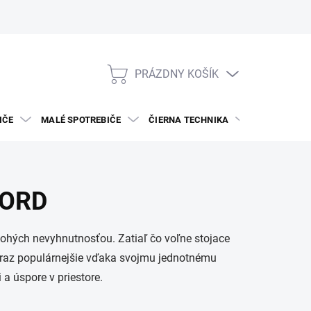
PRÁZDNY KOŠÍK
NÁKUPNÝ
KOŠÍK
IČE
MALÉ SPOTREBIČE
ČIERNA TECHNIKA
DREZY A BAT
LORD
nohých nevyhnutnosťou. Zatiaľ čo voľne stojace
raz populárnejšie vďaka svojmu jednotnému
a úspore v priestore.