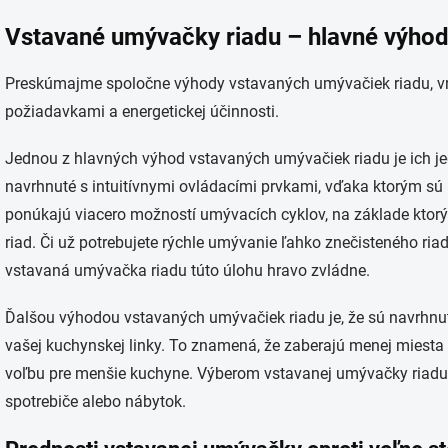
O
v
Vstavané umývačky riadu – hlavné výho
l
á
d
Preskúmajme spoločne výhody vstavaných umývačiek riadu, vr
a
požiadavkami a energetickej účinnosti.
c
i
e
Jednou z hlavných výhod vstavaných umývačiek riadu je ich j
p
navrhnuté s intuitívnymi ovládacími prvkami, vďaka ktorým sú 
r
v
ponúkajú viacero možností umývacích cyklov, na základe ktorý
k
riad. Či už potrebujete rýchle umývanie ľahko znečisteného riad
y
v
vstavaná umývačka riadu túto úlohu hravo zvládne.
ý
p
Ďalšou výhodou vstavaných umývačiek riadu je, že sú navrhnuté
i
s
vašej kuchynskej linky. To znamená, že zaberajú menej miesta 
u
voľbu pre menšie kuchyne. Výberom vstavanej umývačky riadu
spotrebiče alebo nábytok.