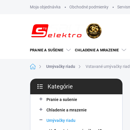
Prejsť
Moja objednávka
Obchodné podmienky
Servisn
na
obsah
PRANIE A SUŠENIE
CHLADENIE A MRAZENIE
Domov
Umývačky riadu
Vstavané umývačky ria
B
Kategórie
o
Preskočiť
č
kategórie
n
Pranie a sušenie
ý
Chladenie a mrazenie
p
a
Umývačky riadu
n