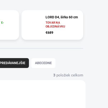
LORD D4, šírka 60 cm
 E-
TOVAR NA
OBJEDNÁVKU
€689
PREDÁVANEJŠIE
ABECEDNE
3
položiek celkom