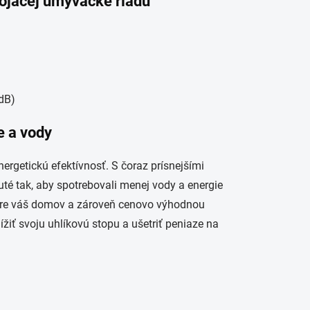
tojacej umývačke riadu
dB)
e a vody
getickú efektívnosť. S čoraz prísnejšími
uté tak, aby spotrebovali menej vody a energie
pre váš domov a zároveň cenovo výhodnou
ť svoju uhlíkovú stopu a ušetriť peniaze na