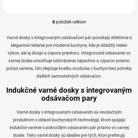
8
položiek celkom
O
v
l
Varné dosky s integrovaným odsávačom pár ponúkajú efektívne a
á
elegantné riešenie pre moderné kuchyne, kde je dôležitý nielen
d
výkon, ale aj dizajn a úspora priestoru. Integrované odsávanie vo
a
c
varnej doske umožňuje odstránenie zápachov a výparov priamo
i
počas varenia, čím zlepšuje kvalitu ovzdušia v kuchyni bez potreby
e
ďalších samostatných odsávačov.
p
r
v
Indukčné varné dosky s integrovaným
k
odsávačom pary
y
v
ý
Varné dosky s integrovaným odsávaním sú revolučným
p
produktom v oblasti kuchynských technológií, ktoré spájajú
i
indukčné varenie s pokročilým odsávaním pár priamo vo varnej
s
u
doske. Tieto varné dosky sú ideálne pre tých, ktorí preferujú