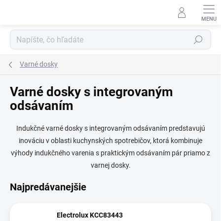
Prejsť
na
obsah
Hľadať
Varné dosky
Varné dosky s integrovaným
odsávaním
Indukčné varné dosky s integrovaným odsávaním predstavujú
inováciu v oblasti kuchynských spotrebičov, ktorá kombinuje
výhody indukčného varenia s praktickým odsávaním pár priamo z
varnej dosky.
Najpredávanejšie
Electrolux KCC83443