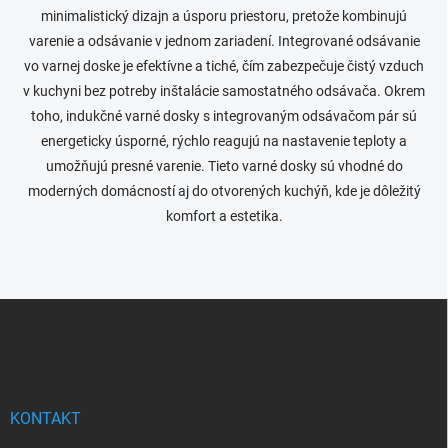
minimalistický dizajn a úsporu priestoru, pretože kombinujú
varenie a odsávanie v jednom zariadení. Integrované odsávanie
vo varnej doske je efektívne a tiché, čím zabezpečuje čistý vzduch
v kuchyni bez potreby inštalácie samostatného odsávača. Okrem
toho, indukčné varné dosky s integrovaným odsávačom pár sú
energeticky úsporné, rýchlo reagujú na nastavenie teploty a
umožňujú presné varenie. Tieto varné dosky sú vhodné do
moderných domácností aj do otvorených kuchýň, kde je dôležitý
komfort a estetika.
Z
á
p
ä
t
i
KONTAKT
e