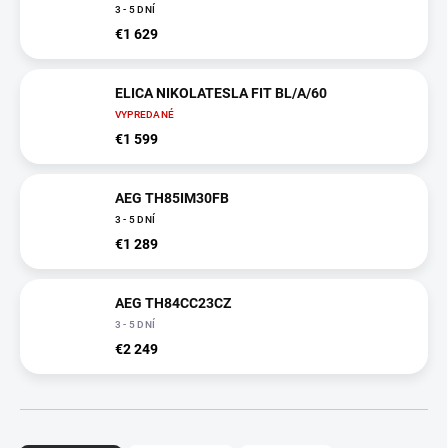
3 - 5 DNÍ
€1 629
ELICA NIKOLATESLA FIT BL/A/60
VYPREDANÉ
€1 599
AEG TH85IM30FB
3 - 5 DNÍ
€1 289
AEG TH84CC23CZ
3 - 5 DNÍ
€2 249
R