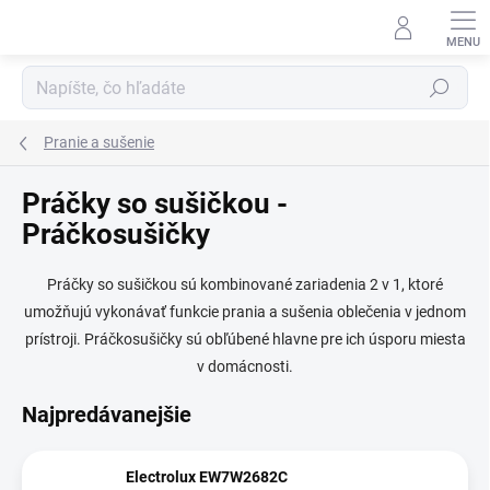
Prejsť
na
obsah
Hľadať
Pranie a sušenie
Práčky so sušičkou -
Práčkosušičky
Práčky so sušičkou sú kombinované zariadenia 2 v 1, ktoré
umožňujú vykonávať funkcie prania a sušenia oblečenia v jednom
prístroji. Práčkosušičky sú obľúbené hlavne pre ich úsporu miesta
v domácnosti.
Najpredávanejšie
Electrolux EW7W2682C