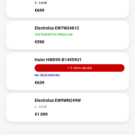
3 - 5 DNÍ
€699
Electrolux EW7W2481C
VYSTAVENÝ NA PREDAJNI
€590
Haier HWD90-B14959U1
+ 5 rokov záruka
NA OBJEDNÁVKU
€639
Electrolux EW9WN249W
3 - 5 DNÍ
€1 099