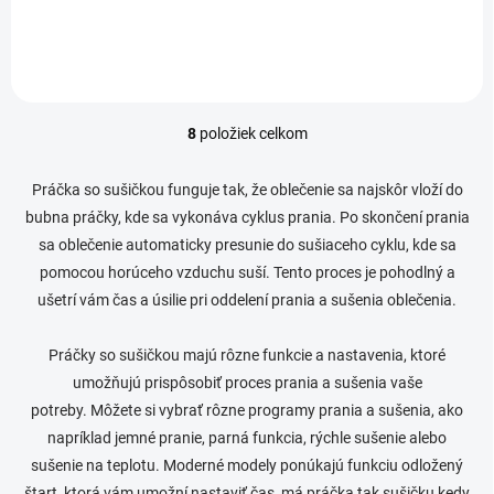
8
položiek celkom
O
v
l
Práčka so sušičkou funguje tak, že oblečenie sa najskôr vloží do
á
bubna práčky, kde sa vykonáva cyklus prania.
Po skončení prania
d
sa oblečenie automaticky presunie do sušiaceho cyklu, kde sa
a
c
pomocou horúceho vzduchu suší.
Tento proces je pohodlný a
i
ušetrí vám čas a úsilie pri oddelení prania a sušenia oblečenia.
e
p
r
Práčky so sušičkou majú rôzne funkcie a nastavenia, ktoré
v
umožňujú prispôsobiť proces prania a sušenia vaše
k
potreby.
Môžete si vybrať rôzne programy prania a sušenia, ako
y
v
napríklad jemné pranie, parná funkcia, rýchle sušenie alebo
ý
sušenie na teplotu.
Moderné modely ponúkajú funkciu odložený
p
štart, ktorá vám umožní nastaviť čas, má práčka tak sušičku kedy