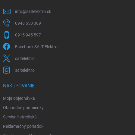
e
info
@
saltelektro.sk
0948 550 309
0915 945 597
Facebook SALT Elektro
saltelektro
saltelektro
NAKUPOVANIE
Moja objednávka
Obchodné podmienky
Servisné strediská
Reklamačný poriadok