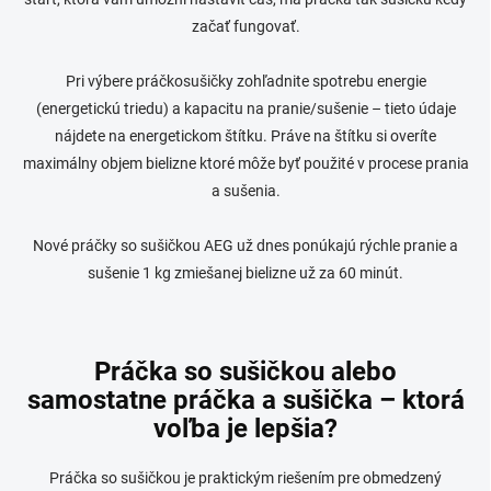
i
s
začať fungovať.
u
Pri výbere práčkosušičky zohľadnite spotrebu energie
(energetickú triedu) a kapacitu na pranie/sušenie – tieto údaje
nájdete na energetickom štítku.
Práve na štítku si overíte
maximálny objem bielizne ktoré môže byť použité v procese prania
a sušenia.
Nové práčky so sušičkou AEG už dnes ponúkajú rýchle pranie a
sušenie 1 kg zmiešanej bielizne už za 60 minút.
Práčka so sušičkou alebo
samostatne práčka a sušička – ktorá
voľba je lepšia?
Práčka so sušičkou je praktickým riešením pre obmedzený