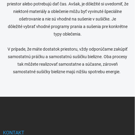
priestor alebo potrebujú dať čas.
Avšak, je dôležité si uvedomiť, že
niektoré materiály a oblečenie môžu byť vyvinuté špeciálne
ošetrovanie a nie sú vhodné na sušenie v sušičke. Je
dôležité vybrať vhodné programy prania a sušenia pre konkrétne
typy oblečenia.
V prípade, že máte dostatok priestoru, vždy odporúčame zakúpiť
samostatnú práčku a samostatnú sušičku bielizne. Oba procesy
tak môžete realizovať samostatne a súčasne, zároveň
samostatné sušičky bielizne majú nižšiu spotrebu energie.
Z
á
p
ä
t
i
KONTAKT