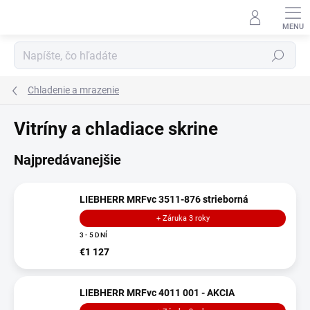
Prejsť
na
obsah
Hľadať
Chladenie a mrazenie
Vitríny a chladiace skrine
Najpredávanejšie
LIEBHERR MRFvc 3511-876 strieborná
+ Záruka 3 roky
3 - 5 DNÍ
€1 127
LIEBHERR MRFvc 4011 001 - AKCIA