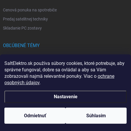
Cenová ponuka na spotrebiče
Predaj satelitnej techniky
Skladanie PC zostavy
OBĽÚBENÉ TÉMY
Kuchynské štúdio
SaltElektro.sk používa súbory cookies, ktoré potrebuje, aby
Liebherr MRFvc 5501
správne fungoval, dobre sa ovládal a aby sa Vám
zobrazovali najmä relevantné ponuky. Viac o
ochrane
Elektro SALT sabinov. okres
osobných údajov
.
Spotrebiče Miele
Biela technika
Nastavenie
Odmietnuť
Súhlasím
Copyright 2026
SALT ELEKTRO
. Všetky práva vyhradené.
Upraviť nastavenie
cookies