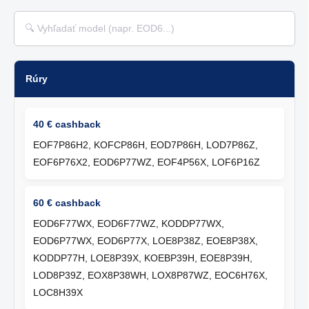
a
c
i
e
p
r
Rúry
v
k
y
v
40 € cashback
ý
EOF7P86H2, KOFCP86H, EOD7P86H, LOD7P86Z,
p
EOF6P76X2, EOD6P77WZ, EOF4P56X, LOF6P16Z
i
s
u
60 € cashback
EOD6F77WX, EOD6F77WZ, KODDP77WX,
EOD6P77WX, EOD6P77X, LOE8P38Z, EOE8P38X,
KODDP77H, LOE8P39X, KOEBP39H, EOE8P39H,
LOD8P39Z, EOX8P38WH, LOX8P87WZ, EOC6H76X,
LOC8H39X