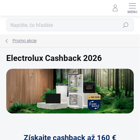
Prejsť
na
obsah
Hľadať
Promo akcie
Electrolux Cashback 2026
Získajte cashback až 160 €