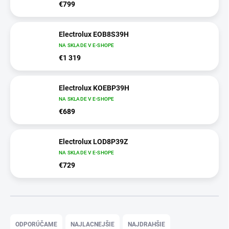
€799
Electrolux EOB8S39H
NA SKLADE V E-SHOPE
€1 319
Electrolux KOEBP39H
NA SKLADE V E-SHOPE
€689
Electrolux LOD8P39Z
NA SKLADE V E-SHOPE
€729
R
a
ODPORÚČAME
NAJLACNEJŠIE
NAJDRAHŠIE