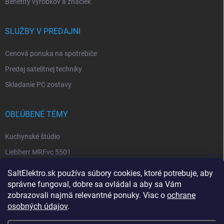
Benefity výrobkov a značiek
SLUŽBY V PREDAJNI
Cenová ponuka na spotrebiče
Predaj satelitnej techniky
Skladanie PC zostavy
OBĽÚBENÉ TÉMY
Kuchynské štúdio
Liebherr MRFvc 5501
Elektro SALT sabinov. okres
SaltElektro.sk používa súbory cookies, ktoré potrebuje, aby
Spotrebiče Miele
správne fungoval, dobre sa ovládal a aby sa Vám
zobrazovali najmä relevantné ponuky. Viac o
ochrane
Biela technika
osobných údajov
.