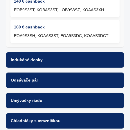
140 € cashback
EOB9S3ST, KOBAS3ST, LOB9S3SZ, KOAAS3XH
160 € cashback
EOA9S3SH, KOAAS3ST, EOA9S3DC, KOAAS3DCT
Indukčné dosky
Odsávače pár
Umývačky riadu
Chladničky s mrazničkou