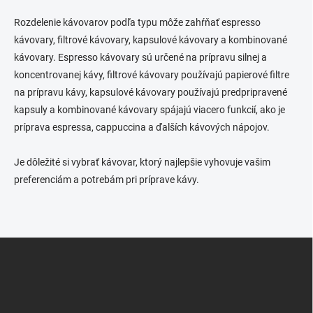
Rozdelenie kávovarov podľa typu môže zahŕňať espresso
kávovary, filtrové kávovary, kapsulové kávovary a kombinované
kávovary.
Espresso kávovary sú určené na prípravu silnej a
koncentrovanej kávy, filtrové kávovary používajú papierové filtre
na prípravu kávy, kapsulové kávovary používajú predpripravené
kapsuly a kombinované kávovary spájajú viacero funkcií, ako je
príprava espressa, cappuccina a ďalších kávových nápojov.
Je dôležité si vybrať kávovar, ktorý najlepšie vyhovuje vašim
preferenciám a potrebám pri príprave kávy.
Z
á
p
ä
t