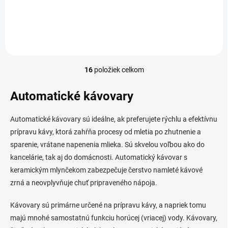
displej, nádoba na vodu, výškovo...
16
položiek celkom
O
v
l
Automatické kávovary
á
d
Automatické kávovary sú ideálne, ak preferujete rýchlu a efektívnu
a
c
prípravu kávy, ktorá zahŕňa procesy od mletia po zhutnenie a
i
sparenie, vrátane napenenia mlieka. Sú skvelou voľbou ako do
e
kancelárie, tak aj do domácnosti. Automatický kávovar s
p
r
keramickým mlynčekom zabezpečuje čerstvo namleté kávové
v
zrná a neovplyvňuje chuť pripraveného nápoja.
k
y
Kávovary sú primárne určené na prípravu kávy, a napriek tomu
v
majú mnohé samostatnú funkciu horúcej (vriacej) vody. Kávovary,
ý