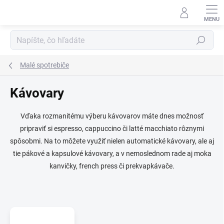
Prejsť
na
obsah
Hľadať
Malé spotrebiče
Kávovary
Vďaka rozmanitému výberu kávovarov máte dnes možnosť
pripraviť si espresso, cappuccino či latté macchiato rôznymi
spôsobmi. Na to môžete využiť nielen automatické kávovary, ale aj
tie pákové a kapsulové kávovary, a v nemoslednom rade aj moka
kanvičky, french press či prekvapkávače.