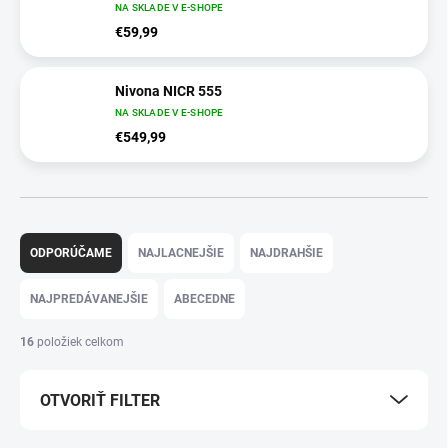
NA SKLADE V E-SHOPE
€59,99
Nivona NICR 555
NA SKLADE V E-SHOPE
€549,99
R
a
ODPORÚČAME
NAJLACNEJŠIE
NAJDRAHŠIE
d
e
NAJPREDÁVANEJŠIE
ABECEDNE
n
i
16
položiek celkom
e
p
OTVORIŤ FILTER
r
o