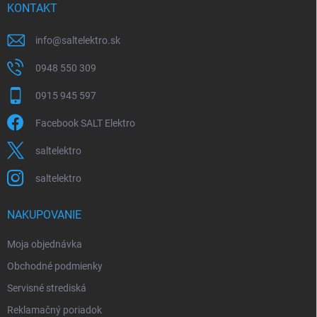
i
KONTAKT
e
info
@
saltelektro.sk
0948 550 309
0915 945 597
Facebook SALT Elektro
saltelektro
saltelektro
NAKUPOVANIE
Moja objednávka
Obchodné podmienky
Servisné strediská
Reklamačný poriadok