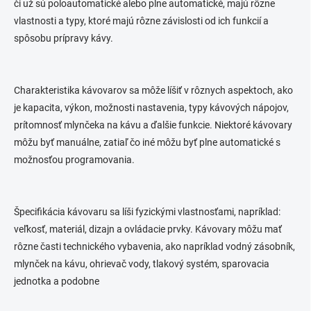
p
či už sú poloautomatické alebo plne automatické, m
ajú rôzne
i
vlastnosti a typy, ktoré majú rôzne závislosti od ich funkcií a
s
spôsobu prípravy kávy.
u
Charakteristika kávovarov sa môže líšiť v rôznych aspektoch, ako
je kapacita, výkon, možnosti nastavenia, typy kávových nápojov,
prítomnosť mlynčeka na kávu a ďalšie funkcie.
Niektoré kávovary
môžu byť manuálne, zatiaľ čo iné môžu byť plne automatické s
možnosťou programovania.
Špecifikácia kávovaru sa líši fyzickými vlastnosťami, napríklad:
veľkosť, materiál, dizajn a ovládacie prvky.
Kávovary môžu mať
rôzne časti technického vybavenia, ako napríklad vodný zásobník,
mlynček na kávu, ohrievač vody, tlakový systém, sparovacia
jednotka a podobne