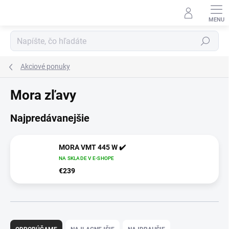
Prejsť
na
obsah
Hľadať
Akciové ponuky
Mora zľavy
Najpredávanejšie
MORA VMT 445 W ✔️
NA SKLADE V E-SHOPE
€239
R
a