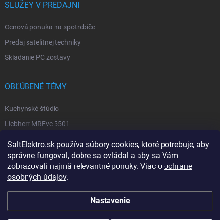
SLUŽBY V PREDAJNI
Cenová ponuka na spotrebiče
Predaj satelitnej techniky
Skladanie PC zostavy
OBĽÚBENÉ TÉMY
Kuchynské štúdio
Liebherr MRFvc 5501
Elektro SALT sabinov. okres
SaltElektro.sk používa súbory cookies, ktoré potrebuje, aby
Spotrebiče Miele
správne fungoval, dobre sa ovládal a aby sa Vám
zobrazovali najmä relevantné ponuky. Viac o
ochrane
Biela technika
osobných údajov
.
Nastavenie