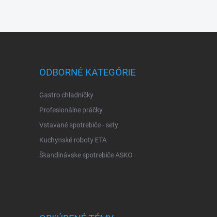
ODBORNÉ KATEGÓRIE
Gastro chladničky
Profesionálne práčky
Vstavané spotrebiče - sety
Kuchynské roboty ETA
Škandinávske spotrebiče ASKO