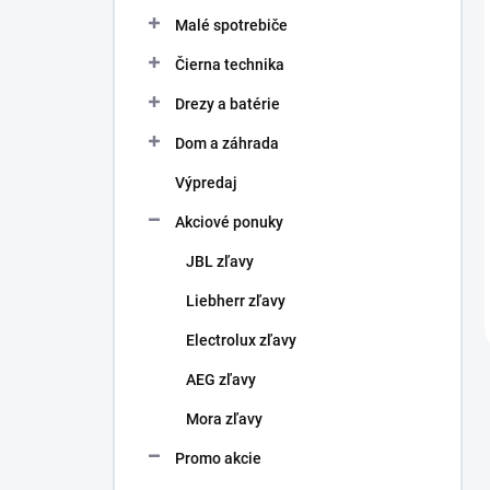
Malé spotrebiče
Čierna technika
Drezy a batérie
Dom a záhrada
Výpredaj
Akciové ponuky
JBL zľavy
Liebherr zľavy
Electrolux zľavy
AEG zľavy
Mora zľavy
Promo akcie