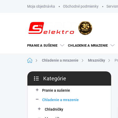
Prejsť
Moja objednávka
Obchodné podmienky
Servisn
na
obsah
PRANIE A SUŠENIE
CHLADENIE A MRAZENIE
Domov
Chladenie a mrazenie
Mrazničky
Pr
B
Kategórie
o
Preskočiť
č
kategórie
n
Pranie a sušenie
ý
Chladenie a mrazenie
p
a
Chladničky
n