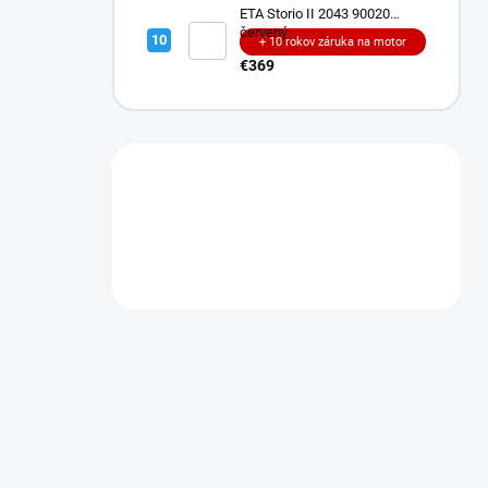
ETA Storio II 2043 90020
červený
+ 10 rokov záruka na motor
€369
Máte otázku?
Obráťte sa na nás.