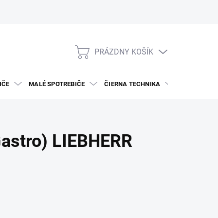
PRÁZDNY KOŠÍK
NÁKUPNÝ
KOŠÍK
IČE
MALÉ SPOTREBIČE
ČIERNA TECHNIKA
DREZY A BAT
Gastro) LIEBHERR