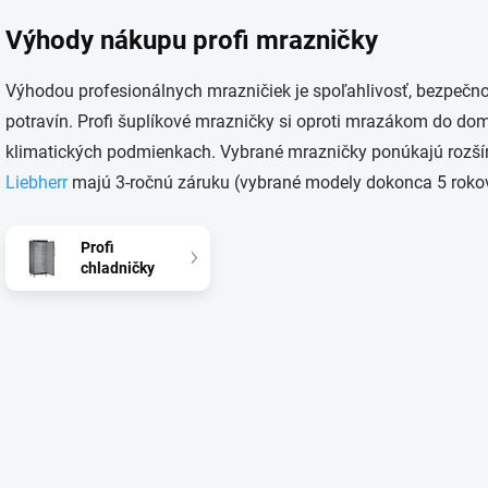
c
i
Výhody nákupu profi mrazničky
e
p
Výhodou profesionálnych mrazničiek je spoľahlivosť, bezpečn
r
v
potravín. Profi šuplíkové mrazničky si oproti mrazákom do dom
k
klimatických podmienkach. Vybrané mrazničky ponúkajú rozšír
y
v
Liebherr
majú 3-ročnú záruku (vybrané modely dokonca 5 rokov
ý
p
i
Profi
s
chladničky
u