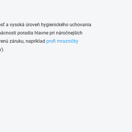
osť a vysoká úroveň hygienického uchovania
ácnosti poradia hlavne pri náročnejších
enú záruku, napríklad
profi mrazničky
).