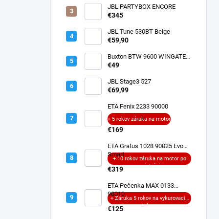
JBL PARTYBOX ENCORE
€345
JBL Tune 530BT Beige
€59,90
Buxton BTW 9600 WINGATE
ANC
€49
JBL Stage3 527
€69,99
ETA Fenix 2233 90000
+ 5 rokov záruka na motor
€169
ETA Gratus 1028 90025 Evo
Smart
+ 10 rokov záruka na motor po
registrácii
€319
ETA Pečenka MAX 0133
90010
+ Záruka 5 rokov na vykurovacie
teleso
€125