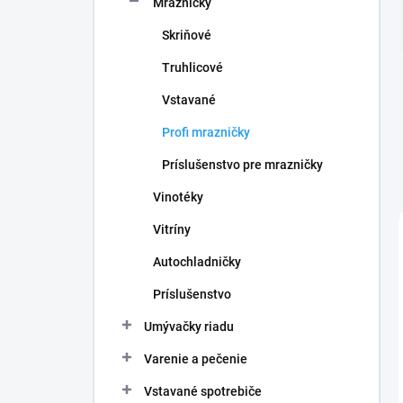
Mrazničky
e
l
Skriňové
Truhlicové
Vstavané
Profi mrazničky
Príslušenstvo pre mrazničky
Vinotéky
Vitríny
Autochladničky
Príslušenstvo
Umývačky riadu
Varenie a pečenie
Vstavané spotrebiče