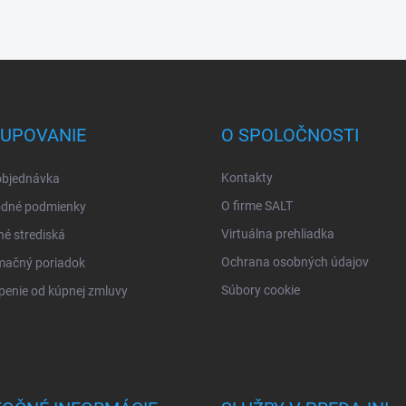
UPOVANIE
O SPOLOČNOSTI
Kontakty
objednávka
O firme SALT
dné podmienky
Virtuálna prehliadka
né strediská
Ochrana osobných údajov
mačný poriadok
Súbory cookie
enie od kúpnej zmluvy