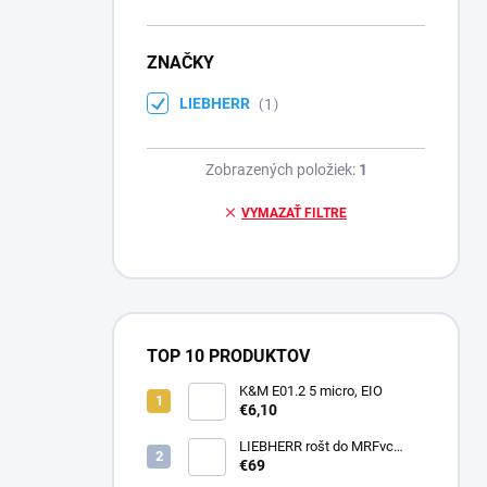
ZNAČKY
LIEBHERR
1
Zobrazených položiek:
1
VYMAZAŤ FILTRE
TOP 10 PRODUKTOV
K&M E01.2 5 micro, EIO
€6,10
LIEBHERR rošt do MRFvc
5501/5511
€69