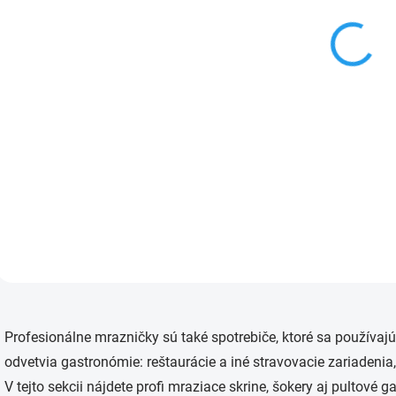
LIEBHERR EFE 2202
v
k
t
o
€550
v
Do košíka
Truhlicová mraznička
energetickej triedy C, objem
186 l, biela farba,
82.5×83.5×66.1 cm (V×Š×H),
koše nie sú súčasťou výbavy
O
v
Profesionálne mrazničky sú také spotrebiče, ktoré sa používajú
l
á
odvetvia gastronómie: reštaurácie a iné stravovacie zariadenia
d
V tejto sekcii nájdete profi mraziace skrine, šokery aj pultové 
a