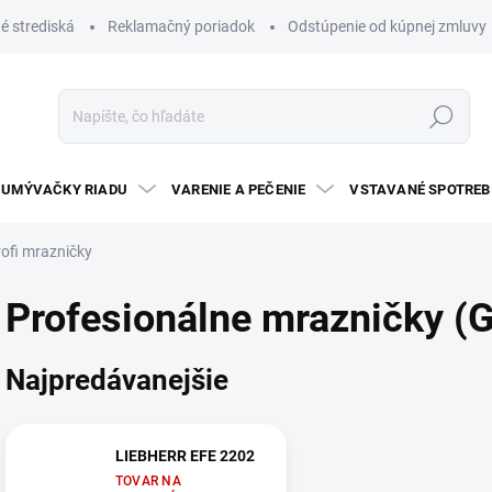
é strediská
Reklamačný poriadok
Odstúpenie od kúpnej zmluvy
Hľadať
UMÝVAČKY RIADU
VARENIE A PEČENIE
VSTAVANÉ SPOTREB
ofi mrazničky
Profesionálne mrazničky (
Najpredávanejšie
LIEBHERR EFE 2202
TOVAR NA