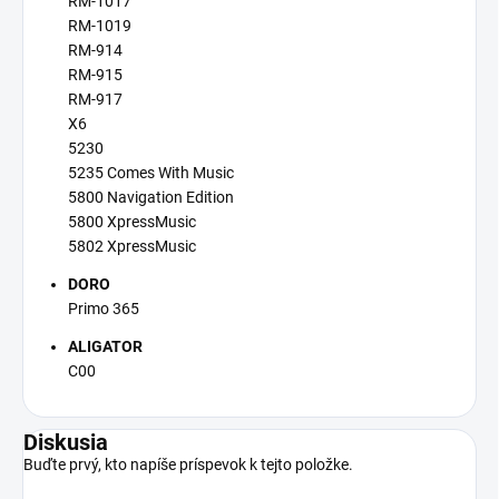
RM-1017
RM-1019
RM-914
RM-915
RM-917
X6
5230
5235 Comes With Music
5800 Navigation Edition
5800 XpressMusic
5802 XpressMusic
DORO
Primo 365
ALIGATOR
C00
Diskusia
Buďte prvý, kto napíše príspevok k tejto položke.