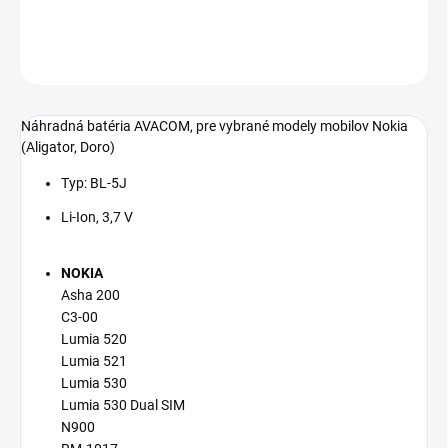
DETAILNÉ INFORMÁCIE
OPÝTAŤ SA
STRÁŽIŤ
Náhradná batéria AVACOM, pre vybrané modely mobilov Nokia
(Aligator, Doro)
Typ: BL-5J
Li-Ion, 3,7 V
NOKIA
Asha 200
C3-00
Lumia 520
Lumia 521
Lumia 530
Lumia 530 Dual SIM
N900