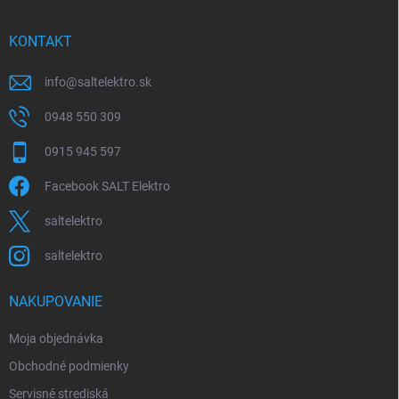
ä
p
t
r
i
KONTAKT
v
e
k
y
info
@
saltelektro.sk
v
ý
0948 550 309
p
i
0915 945 597
s
u
Facebook SALT Elektro
saltelektro
saltelektro
NAKUPOVANIE
Moja objednávka
Obchodné podmienky
Servisné strediská