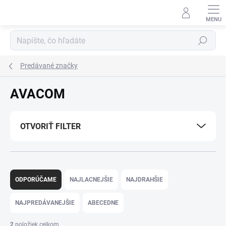
Prejsť
na
obsah
Hľadať
Predávané značky
AVACOM
OTVORIŤ FILTER
R
a
ODPORÚČAME
NAJLACNEJŠIE
NAJDRAHŠIE
d
e
NAJPREDÁVANEJŠIE
ABECEDNE
n
i
2
položiek celkom