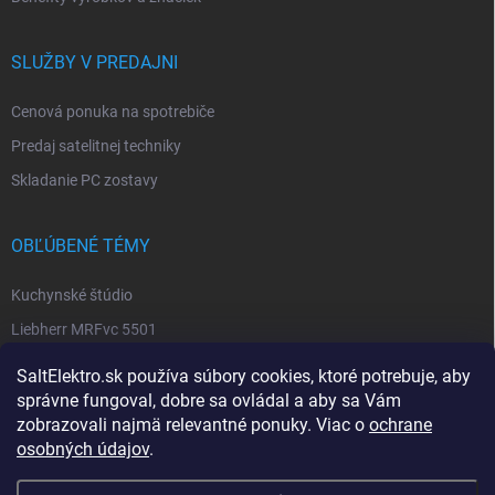
SLUŽBY V PREDAJNI
Cenová ponuka na spotrebiče
Predaj satelitnej techniky
Skladanie PC zostavy
OBĽÚBENÉ TÉMY
Kuchynské štúdio
Liebherr MRFvc 5501
Elektro SALT sabinov. okres
SaltElektro.sk používa súbory cookies, ktoré potrebuje, aby
Spotrebiče Miele
správne fungoval, dobre sa ovládal a aby sa Vám
zobrazovali najmä relevantné ponuky. Viac o
ochrane
Biela technika
osobných údajov
.