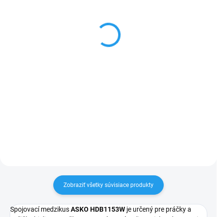
ASKO DC7784V.W
ASKO HB1153W výsuvný
kôš na bielizeň
+ 7 rokov bezplatný servis + ASKO
Comfort (dovoz a inštalácia v cene)
€289
€1 849
Do košíka
Do košíka
Výsuvný kôš na prádlo – vhodný
pre práčky a sušičky bielizne
Sušiaca skriňa – voľne stojaca,
značky ASKO, ktoré sú postavené
odvetrávacia, dĺžka na zavesenie
do veže. Rozmery: 15 × 59,5 ×
bielizne 16m, ovládací panel na
58,7 cm
dverách, farba biela Záruka 7
rokov po registrácii na stránke...
Zobraziť všetky súvisiace produkty
Spojovací medzikus
ASKO HDB1153W
je určený pre práčky a