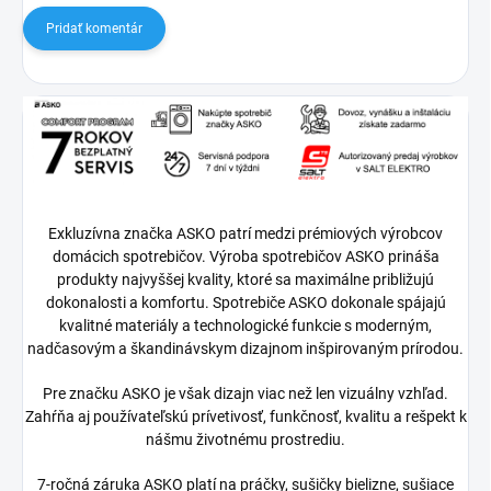
Pridať komentár
Exkluzívna značka ASKO patrí medzi prémiových výrobcov
domácich spotrebičov. Výroba spotrebičov ASKO prináša
produkty najvyššej kvality, ktoré sa maximálne približujú
dokonalosti a komfortu. Spotrebiče ASKO dokonale spájajú
kvalitné materiály a technologické funkcie s moderným,
nadčasovým a škandinávskym dizajnom inšpirovaným prírodou.
Pre značku ASKO je však dizajn viac než len vizuálny vzhľad.
Zahŕňa aj používateľskú prívetivosť, funkčnosť, kvalitu a rešpekt k
nášmu životnému prostrediu.
7-ročná záruka ASKO platí na práčky, sušičky bielizne, sušiace