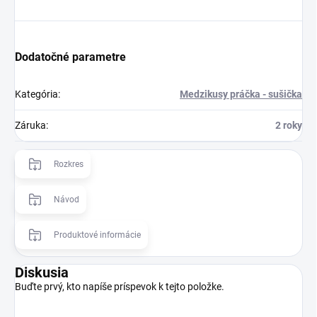
Dodatočné parametre
Kategória
:
Medzikusy práčka - sušička
Záruka
:
2 roky
Rozkres
Návod
Produktové informácie
Diskusia
Buďte prvý, kto napíše príspevok k tejto položke.