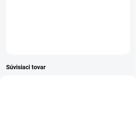
Výsuvná polica – medzikus pre práčky a sušičky ASKO, vhodné pri
postavení do veže, spojovací diel s výsuvom, rozmery: 59,5 × 58,7
× 15,0 cm, dĺžka výsuvnej časti: 65,0 cm, biela farba
DETAILNÉ INFORMÁCIE
OPÝTAŤ SA
STRÁŽIŤ
Súvisiaci tovar
NA SKLADE DODÁVATEĽA (DODANIE
NA SKLADE DODÁVATEĽA (DODANIE
3 - 5 DNÍ)
3 - 5 DNÍ)