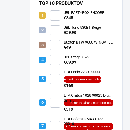
TOP 10 PRODUKTOV
JBL PARTYBOX ENCORE
€345
JBL Tune 530BT Beige
€59,90
Buxton BTW 9600 WINGATE
ANC
€49
JBL Stage3 527
€69,99
ETA Fenix 2233 90000
+ 5 rokov záruka na motor
€169
ETA Gratus 1028 90025 Evo
Smart
+ 10 rokov záruka na motor po
registrácii
€319
ETA Pečenka MAX 0133
90010
+ Záruka 5 rokov na vykurovacie