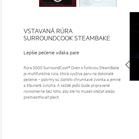
VSTAVANÁ RÚRA
SURROUNDCOOK STEAMBAKE
Lepšie pečenie vďaka pare
Rúra 5000 SurroundCook® Oven s funkciou SteamBake
je multifunkčná rúra, ktorá využíva paru na dokonalé
pečenie – pokrmy sú zlatisto chrumkavé zvonka a jemné
a šťavnaté zvnútra. A každé jedlo bude pripravené
rovnomerne bez toho, aby ste ho museli otáčať alebo
premiestňovať plech.