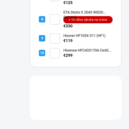
teleso
€125
ETA Storio II 2043 90020
červený
+ 10 rokov záruka na motor
€330
Hoover HF103X 011 (HF1)
€119
Hisense HFC433170A čistič
podláh
€299
Máte otázku?
Obráťte sa na nás.