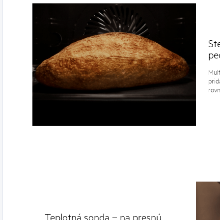
St
pe
Mult
prid
rovn
Teplotná sonda – na presnú