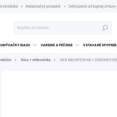
é strediská
Reklamačný poriadok
Odstúpenie od kúpnej zmluvy
Hľadať
UMÝVAČKY RIADU
VARENIE A PEČENIE
VSTAVANÉ SPOTREB
rebičov
Rúra + mikrovlnka
AEG NBA5P53KAB + OS5GM251E
Neohodnotené
Podrobnosti hodnotenia
ZNAČKA:
AE
€1
Jedn
3 - 
cena