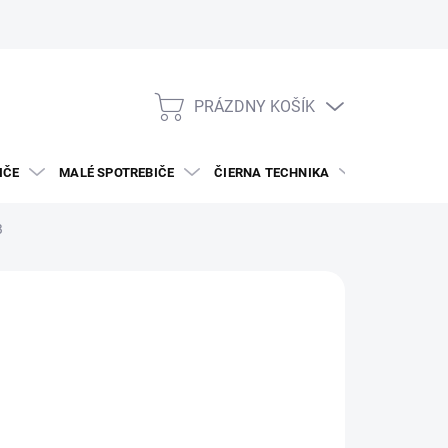
PRÁZDNY KOŠÍK
NÁKUPNÝ
KOŠÍK
IČE
MALÉ SPOTREBIČE
ČIERNA TECHNIKA
DREZY A BAT
B
G
 048
otková
5 DNÍ
: