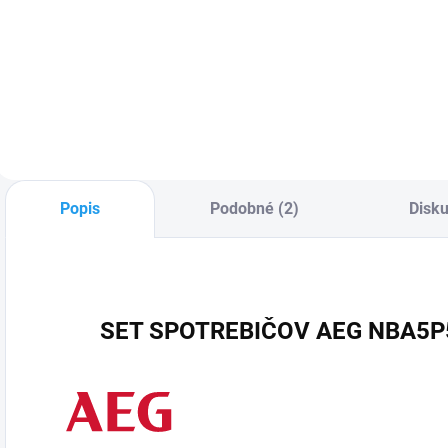
vstavaná, 900 W,
i
Vstavaná
objem 25 litrov, gril
z
umývačka riadu
1000 W, 8 stupňov
k
štandardná (60cm)
výkonu, čierny
o
– energetická
lesklý povrch, LED
P
trieda A, 14 súprav
displej, otváranie
m
riadu, 8 programov,
dverí tlačidlom,
v
4 teploty,
rozmery (V×Š×H)
č
QuickSelect s
38×56×50 cm
z
WiFi, AirDry -
Popis
Podobné (2)
Disku
M
otváranie dvierok
r
na konci cyklu,...
SET SPOTREBIČOV AEG NBA5P