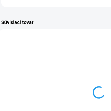
Súvisiaci tovar
3 - 5 DNÍ
NA SKLADE V E-SHOPE
AEG
AEG
NG92IX20PK
OS5GM251EB
€285
+ 5 rokov záruka po
registrácii
€1 019
Do košíka
Do košíka
Mikrovlnná rúra –
V