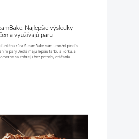
eamBake. Najlepšie výsledky
čenia využívajú paru
ifunkčná rúra SteamBake vám umožní piecť s
aním pary. Jedlá majú lepšiu farbu a kôrku, a
omerne sa zohrejú bez potreby otáčania.