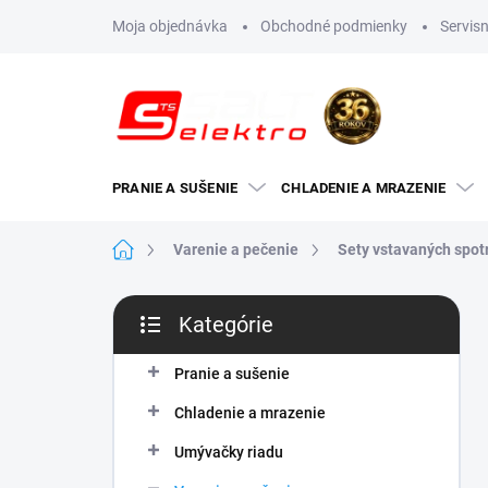
Prejsť
Moja objednávka
Obchodné podmienky
Servisn
na
obsah
PRANIE A SUŠENIE
CHLADENIE A MRAZENIE
Domov
Varenie a pečenie
Sety vstavaných spot
B
Kategórie
o
Preskočiť
č
kategórie
n
Pranie a sušenie
ý
Chladenie a mrazenie
p
a
Umývačky riadu
n