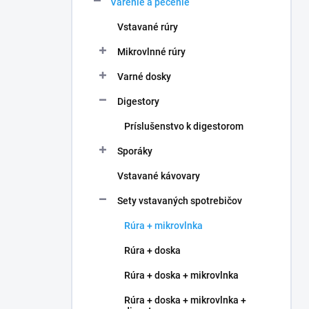
Varenie a pečenie
e
l
Vstavané rúry
Mikrovlnné rúry
Varné dosky
Digestory
Príslušenstvo k digestorom
Sporáky
Vstavané kávovary
Sety vstavaných spotrebičov
Rúra + mikrovlnka
Rúra + doska
Rúra + doska + mikrovlnka
Rúra + doska + mikrovlnka +