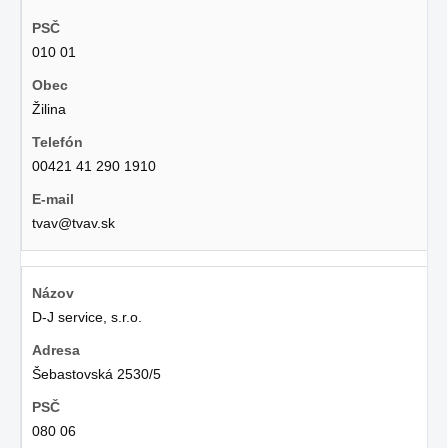
010 01
Žilina
00421 41 290 1910
tvav@tvav.sk
D-J service, s.r.o.
Šebastovská 2530/5
080 06