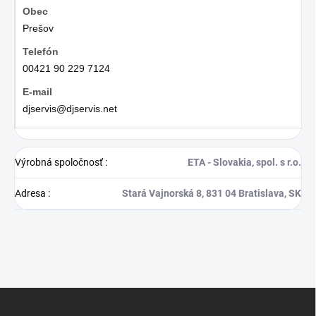
Prešov
00421 90 229 7124
djservis@djservis.net
Výrobná spoločnosť
:
ETA - Slovakia, spol. s r.o.
Adresa
:
Stará Vajnorská 8, 831 04 Bratislava, SK
Z
á