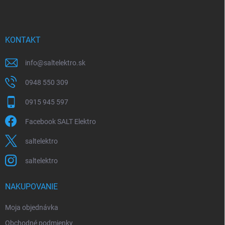
p
ä
t
i
KONTAKT
e
info
@
saltelektro.sk
0948 550 309
0915 945 597
Facebook SALT Elektro
saltelektro
saltelektro
NAKUPOVANIE
Moja objednávka
Obchodné podmienky