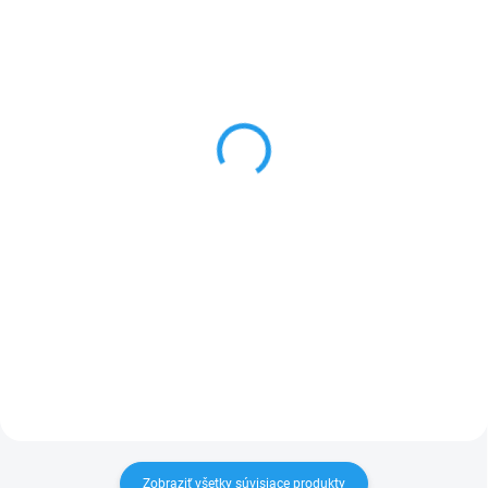
NA SKLADE V E-SHOPE
NA SKLADE V E-SHOPE
ETA Gratus Kuliner II
ETA 2038 90010 Gratus
Max 2038 90010
Kuliner II Max
€760
10 rokov záruka na motor
€959
Do košíka
Do košíka
Kuchynský robot – príkon 1700
W, materiál vnútorných prevodov
Kuchynský robot – príkon 1700
kov, objem misy 6.7 l a 3,5 l,
W, materiál vnútorných prevodov
materiál misy nerez, počet
kov, objem misy 6.7 l a 3,5 l,
rýchlostí 12, materiál plášťa
materiál misy nerez, počet
nerez, planetárny spôsob...
rýchlostí 12, materiál plášťa
nerez, planetárny spôsob...
Zobraziť všetky súvisiace produkty