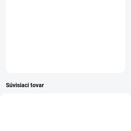
Nadstavec na pretláčanie cestovín – do šírky 2 mm, vhodný na
tvorbu domácich špagiet, príslušenstvo vhodné na kuchynské
roboty Gratus (ETA 0028/0038), Gratussino (ETA 0023), Gustus
(ETA 0128/1128), Meno/Mezo (ETA 0030/0033/0034) a
mlynčeku na mäso Ambo ETA 2075, nerezové prevedenie
DETAILNÉ INFORMÁCIE
OPÝTAŤ SA
STRÁŽIŤ
Súvisiaci tovar