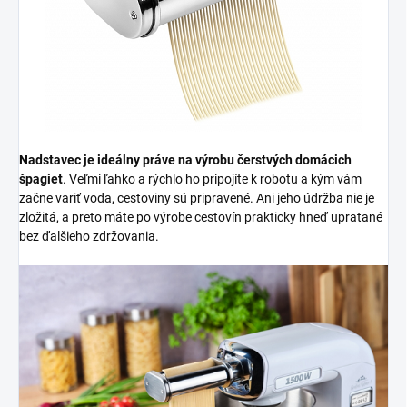
Nadstavec je ideálny práve na výrobu čerstvých domácich
špagiet
. Veľmi ľahko a rýchlo ho pripojíte k robotu a kým vám
začne variť voda, cestoviny sú pripravené. Ani jeho údržba nie je
zložitá, a preto máte po výrobe cestovín prakticky hneď upratané
bez ďalšieho zdržovania.