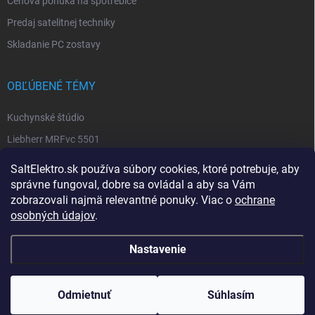
Cenová ponuka na spotrebiče
Predaj satelitnej techniky
Skladanie PC zostavy
OBĽÚBENÉ TÉMY
Kuchynské štúdio
Liebherr MRFvc 5501
Elektro SALT sabinov. okres
SaltElektro.sk používa súbory cookies, ktoré potrebuje, aby
Spotrebiče Miele
správne fungoval, dobre sa ovládal a aby sa Vám
zobrazovali najmä relevantné ponuky. Viac o
ochrane
Biela technika
osobných údajov
.
Nastavenie
Copyright 2026
SALT ELEKTRO
. Všetky práva vyhradené.
Upraviť nastavenie
cookies
Odmietnuť
Súhlasím
Vytvoril Shoptet