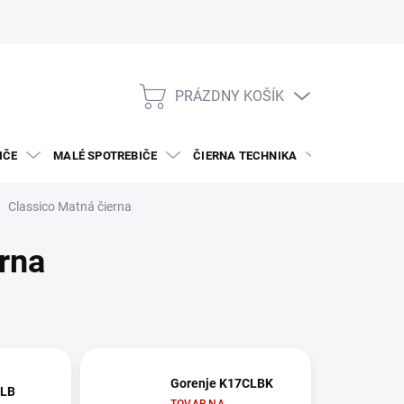
PRÁZDNY KOŠÍK
NÁKUPNÝ
KOŠÍK
IČE
MALÉ SPOTREBIČE
ČIERNA TECHNIKA
DREZY A BAT
Classico Matná čierna
rna
Gorenje K17CLBK
LB
TOVAR NA