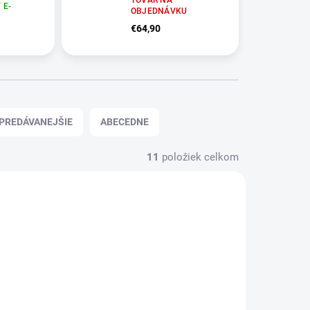
 E-
OBJEDNÁVKU
€64,90
PREDÁVANEJŠIE
ABECEDNE
11
položiek celkom
14 DNÍ
NA SKLADE V E-SHOPE