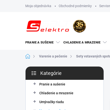
Prejsť
Moja objednávka
Obchodné podmienky
Servisn
na
obsah
PRANIE A SUŠENIE
CHLADENIE A MRAZENIE
Domov
Varenie a pečenie
Sety vstavaných spot
B
Kategórie
o
Preskočiť
č
kategórie
n
Pranie a sušenie
ý
Chladenie a mrazenie
p
a
Umývačky riadu
n