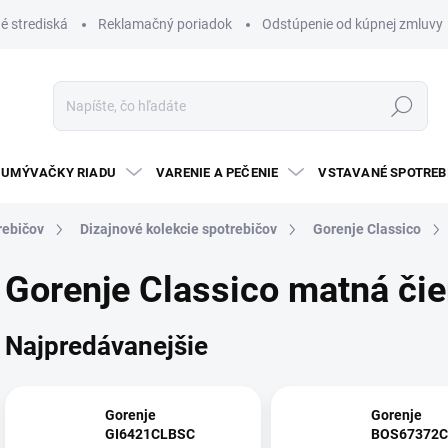
é strediská
Reklamačný poriadok
Odstúpenie od kúpnej zmluvy
Hľadať
UMÝVAČKY RIADU
VARENIE A PEČENIE
VSTAVANÉ SPOTREB
rebičov
Dizajnové kolekcie spotrebičov
Gorenje Classico
Gorenje Classico matná čie
Najpredávanejšie
Gorenje
Gorenje
GI6421CLBSC
BOS67372C