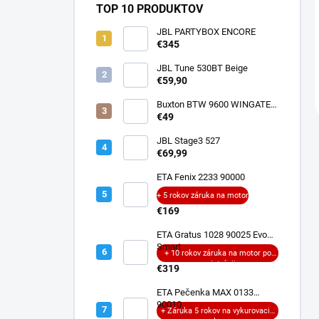
TOP 10 PRODUKTOV
JBL PARTYBOX ENCORE
€345
JBL Tune 530BT Beige
€59,90
Buxton BTW 9600 WINGATE
ANC
€49
JBL Stage3 527
€69,99
ETA Fenix 2233 90000
+ 5 rokov záruka na motor
€169
ETA Gratus 1028 90025 Evo
Smart
+ 10 rokov záruka na motor po
registrácii
€319
ETA Pečenka MAX 0133
90010
+ Záruka 5 rokov na vykurovacie