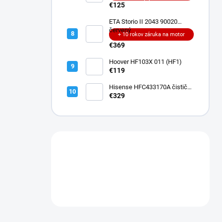
teleso
€125
ETA Storio II 2043 90020
červený
+ 10 rokov záruka na motor
€369
Hoover HF103X 011 (HF1)
€119
Hisense HFC433170A čistič
podláh
€329
Máte otázku?
Obráťte sa na nás.