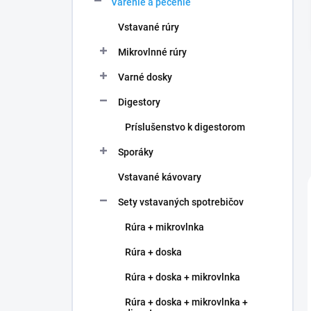
Varenie a pečenie
e
l
Vstavané rúry
Mikrovlnné rúry
Varné dosky
Digestory
Príslušenstvo k digestorom
Sporáky
Vstavané kávovary
Sety vstavaných spotrebičov
Rúra + mikrovlnka
Rúra + doska
Rúra + doska + mikrovlnka
Rúra + doska + mikrovlnka +