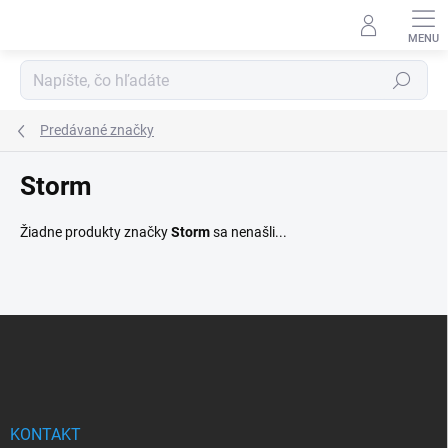
Prejsť
na
obsah
Hľadať
Predávané značky
Storm
Žiadne produkty značky
Storm
sa nenašli...
Z
á
p
ä
t
i
KONTAKT