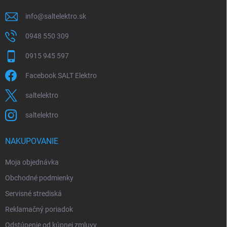
e
info
@
saltelektro.sk
0948 550 309
0915 945 597
Facebook SALT Elektro
saltelektro
saltelektro
NAKUPOVANIE
Moja objednávka
Obchodné podmienky
Servisné strediská
Reklamačný poriadok
Odstúpenie od kúpnej zmluvy