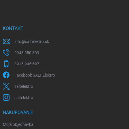
á
c
p
i
e
ä
p
t
r
i
KONTAKT
v
e
k
y
info
@
saltelektro.sk
v
ý
0948 550 309
p
i
0915 945 597
s
u
Facebook SALT Elektro
saltelektro
saltelektro
NAKUPOVANIE
Moja objednávka