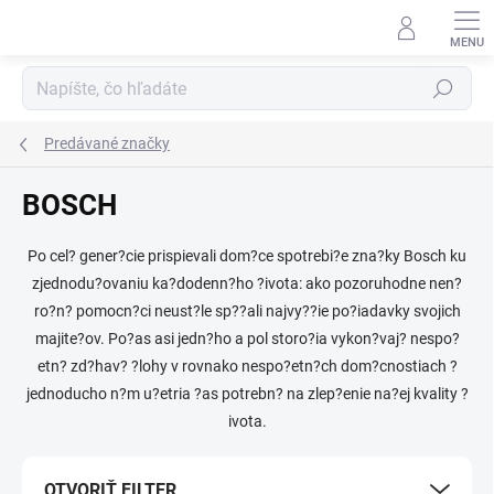
Prejsť
na
obsah
Hľadať
Predávané značky
BOSCH
Po cel? gener?cie prispievali dom?ce spotrebi?e zna?ky Bosch ku
zjednodu?ovaniu ka?dodenn?ho ?ivota: ako pozoruhodne nen?
ro?n? pomocn?ci neust?le sp??ali najvy??ie po?iadavky svojich
majite?ov. Po?as asi jedn?ho a pol storo?ia vykon?vaj? nespo?
etn? zd?hav? ?lohy v rovnako nespo?etn?ch dom?cnostiach ?
jednoducho n?m u?etria ?as potrebn? na zlep?enie na?ej kvality ?
ivota.
OTVORIŤ FILTER