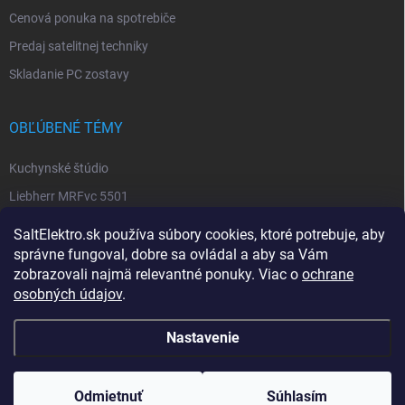
Cenová ponuka na spotrebiče
Predaj satelitnej techniky
Skladanie PC zostavy
OBĽÚBENÉ TÉMY
Kuchynské štúdio
Liebherr MRFvc 5501
Elektro SALT sabinov. okres
SaltElektro.sk používa súbory cookies, ktoré potrebuje, aby
Spotrebiče Miele
správne fungoval, dobre sa ovládal a aby sa Vám
zobrazovali najmä relevantné ponuky. Viac o
ochrane
Biela technika
osobných údajov
.
Nastavenie
Copyright 2026
SALT ELEKTRO
. Všetky práva vyhradené.
Upraviť nastavenie
cookies
Odmietnuť
Súhlasím