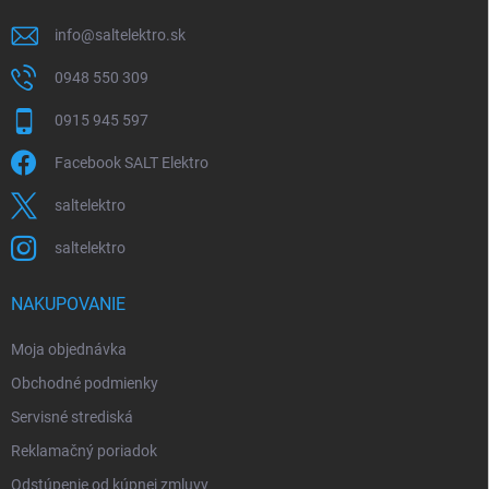
e
info
@
saltelektro.sk
0948 550 309
0915 945 597
Facebook SALT Elektro
saltelektro
saltelektro
NAKUPOVANIE
Moja objednávka
Obchodné podmienky
Servisné strediská
Reklamačný poriadok
Odstúpenie od kúpnej zmluvy