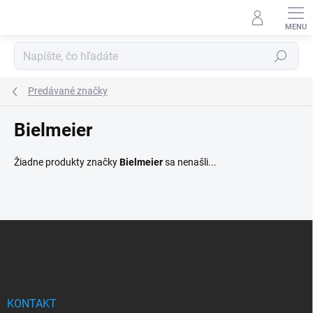
Prejsť
na
obsah
Hľadať
Predávané značky
Bielmeier
Žiadne produkty značky
Bielmeier
sa nenašli...
Z
á
p
ä
t
i
KONTAKT