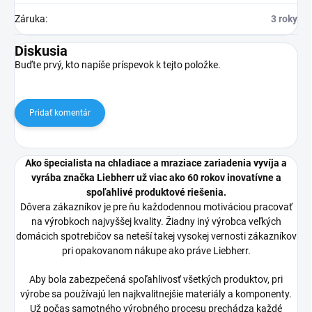
Záruka
:
3 roky
Diskusia
Buďte prvý, kto napíše príspevok k tejto položke.
Pridať komentár
Ako špecialista na chladiace a mraziace zariadenia vyvíja a
vyrába značka Liebherr už viac ako 60 rokov inovatívne a
spoľahlivé produktové riešenia.
Dôvera zákazníkov je pre ňu každodennou motiváciou pracovať
na výrobkoch najvyššej kvality. Žiadny iný výrobca veľkých
domácich spotrebičov sa neteší takej vysokej vernosti zákazníkov
pri opakovanom nákupe ako práve Liebherr.
Aby bola zabezpečená spoľahlivosť všetkých produktov, pri
výrobe sa používajú len najkvalitnejšie materiály a komponenty.
Už počas samotného výrobného procesu prechádza každé