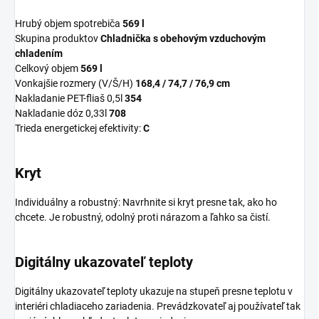
Hrubý objem spotrebiča
569 l
Skupina produktov
Chladnička s obehovým vzduchovým
chladením
Celkový objem
569 l
Vonkajšie rozmery (V/Š/H)
168,4 / 74,7 / 76,9 cm
Nakladanie PET-fliaš 0,5l
354
Nakladanie dóz 0,33l
708
Trieda energetickej efektivity:
C
Kryt
Individuálny a robustný: Navrhnite si kryt presne tak, ako ho
chcete. Je robustný, odolný proti nárazom a ľahko sa čistí.
Digitálny ukazovateľ teploty
Digitálny ukazovateľ teploty ukazuje na stupeň presne teplotu v
interiéri chladiaceho zariadenia. Prevádzkovateľ aj používateľ tak