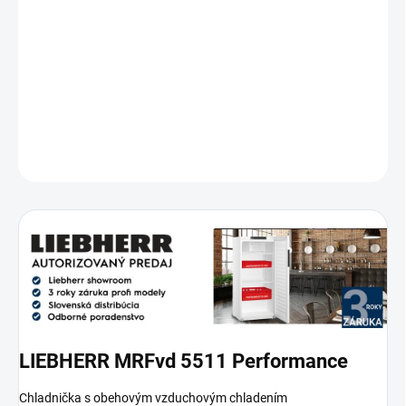
−
+
Pridať do košíka
Komerčná chladnička – vhodná do gastro prevádzok
DETAILNÉ INFORMÁCIE
OPÝTAŤ SA
STRÁŽIŤ
LIEBHERR MRFvd 5511 Performance
Chladnička s obehovým vzduchovým chladením