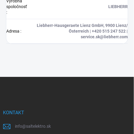
Výrobná
spoločnosť
LIEBHERR
:
Liebherr-Hausgeraete Lienz GmbH, 9900 Lienz/
Adresa
:
Österreich | +420 515 247 522 |
service.sk@liebherr.com
Z
á
p
ä
t
i
KONTAKT
e
info
@
saltelektro.sk