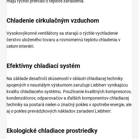
majú rýchlo prehľad o teplote zariadenia.
Chladenie cirkulačným vzduchom
Vysokovýkonné ventilátory sa starajú o rýchle vychladenie
čerstvo uloženého tovaru a rovnomernú teplotu chladenia v
celom interiéri.
Efektívny chladiaci systém
Na základe desaťročí skúseností v oblasti chladiacej techniky
spojených s neustálym výskumom zaručuje Liebherr vynikajúcu
kvalitu chladiaceho systému. Používanie kvalitných kompresorov,
kondenzátorov, odparovačov a ďalších komponentov chladiacej
techniky sa postará nielen o značný pokles v spotrebe energie, ale
aj o pokles prevádzkových nákladov zariadení Liebherr.
Ekologické chladiace prostriedky