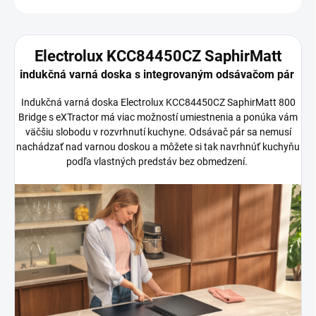
Electrolux KCC84450CZ SaphirMatt
indukčná varná doska s integrovaným odsávačom pár
Indukčná varná doska Electrolux KCC84450CZ SaphirMatt 800
Bridge s eXTractor má viac možností umiestnenia a ponúka vám
väčšiu slobodu v rozvrhnutí kuchyne. Odsávač pár sa nemusí
nachádzať nad varnou doskou a môžete si tak navrhnúť kuchyňu
podľa vlastných predstáv bez obmedzení.