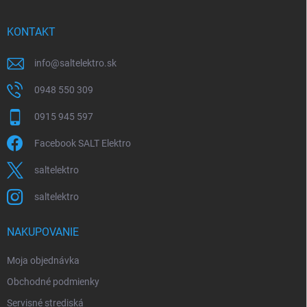
ä
t
i
KONTAKT
e
info
@
saltelektro.sk
0948 550 309
0915 945 597
Facebook SALT Elektro
saltelektro
saltelektro
NAKUPOVANIE
Moja objednávka
Obchodné podmienky
Servisné strediská