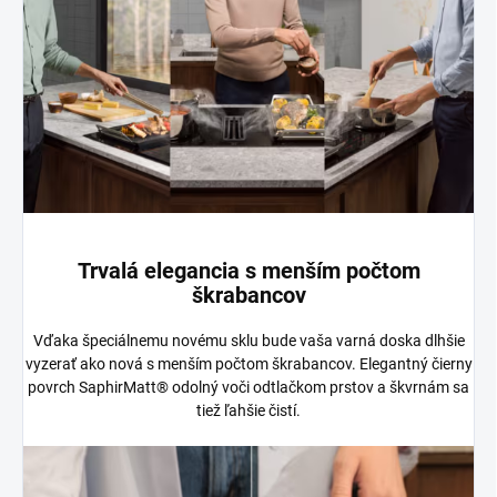
Trvalá elegancia s menším počtom
škrabancov
Vďaka špeciálnemu novému sklu bude vaša varná doska dlhšie
vyzerať ako nová s menším počtom škrabancov. Elegantný čierny
povrch SaphirMatt® odolný voči odtlačkom prstov a škvrnám sa
tiež ľahšie čistí.