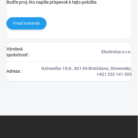
Buďte prvý, kto napíše príspevok k tejto položke.
Pridať komentár
Výrobná
Electrolux s.r.o.
spoločnosť
:
Galvaniho 15/A , 821 04 Bratislava, Slovensko,
Adresa
:
+421 232 141 303
Z
á
p