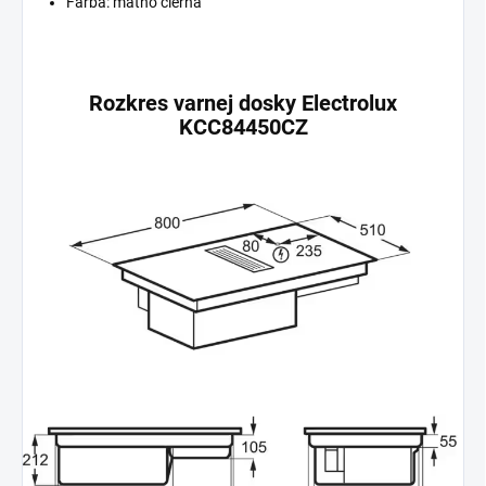
Farba: matno čierna
Rozkres varnej dosky Electrolux
KCC84450CZ