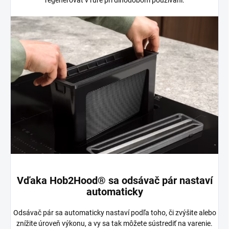
regenerovať v rúre pri dlhodobom používaní.
Vďaka Hob2Hood® sa odsávač pár nastaví
automaticky
Odsávač pár sa automaticky nastaví podľa toho, či zvýšite alebo
znížite úroveň výkonu, a vy sa tak môžete sústrediť na varenie.