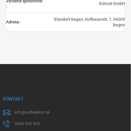
Výrobná spoločnosť
Schock GmbH
:
Standort Regen, Hofbauerstr. 1, 94209
Adresa
:
Regen
Z
á
p
ä
t
i
KONTAKT
e
info
@
saltelektro.sk
0948 550 309