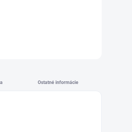
−
+
Pridať do košíka
ovlnka, displej: Áno, Dizajn skrine: voľnestojací, Gril:
 Vnútorný objem: 20 L, Integrované hodiny: Áno
OPÝTAŤ SA
STRÁŽIŤ
a
Ostatné informácie