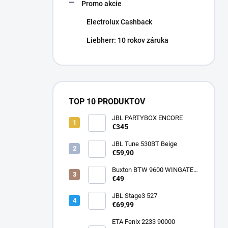
Promo akcie
Electrolux Cashback
Liebherr: 10 rokov záruka
TOP 10 PRODUKTOV
JBL PARTYBOX ENCORE
€345
JBL Tune 530BT Beige
€59,90
Buxton BTW 9600 WINGATE
ANC
€49
JBL Stage3 527
€69,99
ETA Fenix 2233 90000