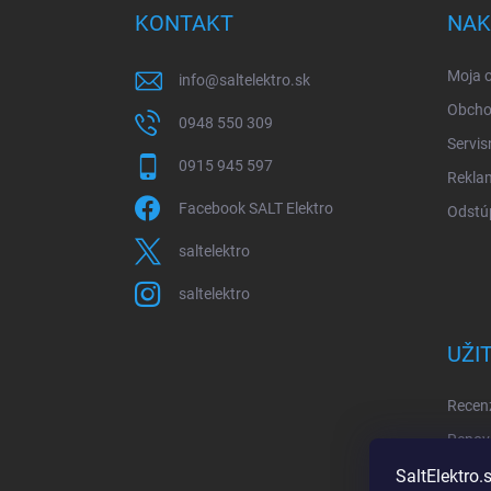
ä
KONTAKT
NAK
t
i
Moja 
info
@
saltelektro.sk
e
Obcho
0948 550 309
Servis
0915 945 597
Rekla
Facebook SALT Elektro
Odstúp
saltelektro
saltelektro
UŽI
Recenz
Renov
AEG C
SaltElektro.