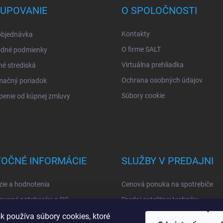
UPOVANIE
O SPOLOČNOSTI
Kontakty
objednávka
O firme SALT
dné podmienky
Virtuálna prehliadka
né strediská
Ochrana osobných údajov
mačný poriadok
Súbory cookie
enie od kúpnej zmluvy
TOČNÉ INFORMÁCIE
SLUŽBY V PREDAJNI
ie a hodnotenia
Cenová ponuka na spotrebiče
ované notebooky a PC
Predaj satelitnej techniky
ashback
Skladanie PC zostavy
sk používa súbory cookies, ktoré