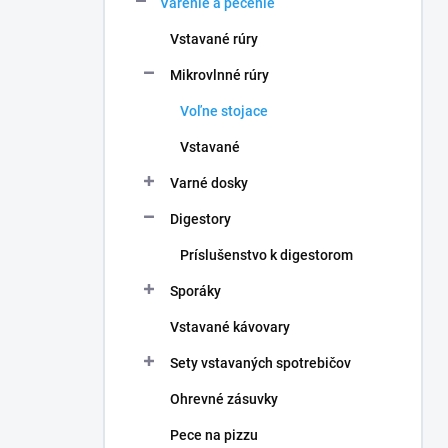
Varenie a pečenie
e
l
Vstavané rúry
Mikrovlnné rúry
Voľne stojace
Vstavané
Varné dosky
Digestory
Príslušenstvo k digestorom
Sporáky
Vstavané kávovary
Sety vstavaných spotrebičov
Ohrevné zásuvky
Pece na pizzu