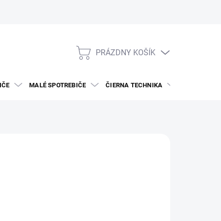
PRÁZDNY KOŠÍK
NÁKUPNÝ
KOŠÍK
IČE
MALÉ SPOTREBIČE
ČIERNA TECHNIKA
DREZY A BAT
RA
69
otková
VAR NA OBJEDNÁVKU
: