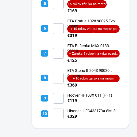
+ 5 rokov záruka na motor
€169
ETA Gratus 1028 90025 Evo
Smart
+ 10 rokov záruka na motor po
registrácii
€319
ETA Pečenka MAX 0133
90010
+ Záruka 5 rokov na vykurovacie
teleso
€125
ETA Storio II 2043 90020
červený
+ 10 rokov záruka na motor
€369
Hoover HF103X 011 (HF1)
€119
Hisense HFC433170A čistič
podláh
€329