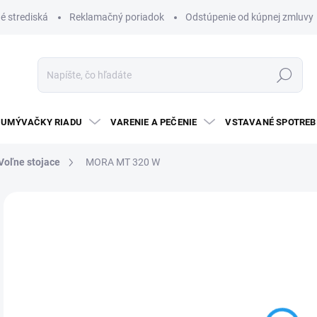
é strediská
Reklamačný poriadok
Odstúpenie od kúpnej zmluvy
Hľadať
UMÝVAČKY RIADU
VARENIE A PEČENIE
VSTAVANÉ SPOTREB
Voľne stojace
MORA MT 320 W
Neohodnotené
Podrobnosti hodnotenia
ZNAČKA:
MO
€
Jedn
TO
cena