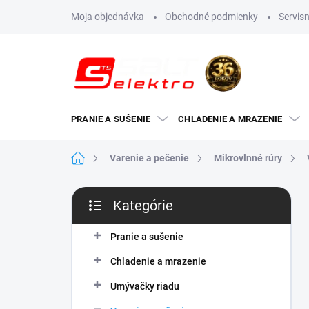
Prejsť
Moja objednávka
Obchodné podmienky
Servisn
na
obsah
PRANIE A SUŠENIE
CHLADENIE A MRAZENIE
Domov
Varenie a pečenie
Mikrovlnné rúry
B
Kategórie
o
Preskočiť
č
kategórie
n
Pranie a sušenie
ý
Chladenie a mrazenie
p
a
Umývačky riadu
n