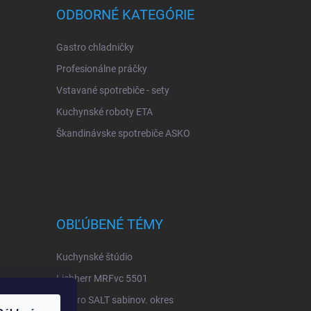
ODBORNÉ KATEGÓRIE
Gastro chladničky
Profesionálne práčky
Vstavané spotrebiče - sety
Kuchynské roboty ETA
Škandinávske spotrebiče ASKO
OBĽÚBENÉ TÉMY
Kuchynské štúdio
Liebherr MRFvc 5501
Elektro SALT sabinov. okres