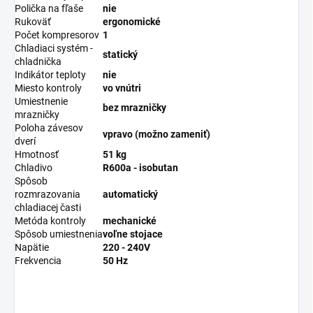
Polička na fľaše
nie
Rukoväť
ergonomické
Počet kompresorov
1
Chladiaci systém -
statický
chladnička
Indikátor teploty
nie
Miesto kontroly
vo vnútri
Umiestnenie
bez mrazničky
mrazničky
Poloha závesov
vpravo (možno zameniť)
dverí
Hmotnosť
51 kg
Chladivo
R600a - isobutan
Spôsob
rozmrazovania
automatický
chladiacej časti
Metóda kontroly
mechanické
Spôsob umiestnenia
voľne stojace
Napätie
220 - 240V
Frekvencia
50 Hz