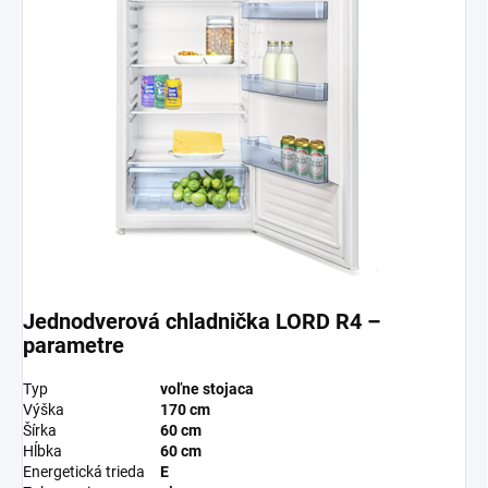
Jednodverová chladnička LORD R4 –
parametre
Typ
voľne stojaca
Výška
170 cm
Šírka
60 cm
Hĺbka
60 cm
Energetická trieda
E