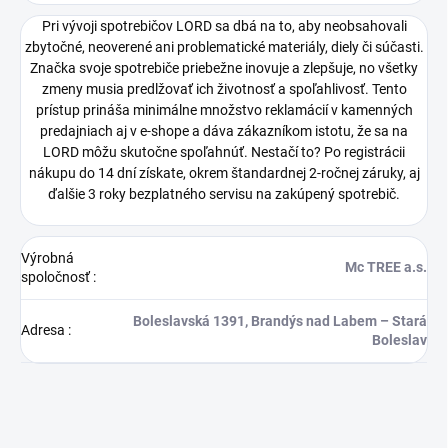
Pri vývoji spotrebičov LORD sa dbá na to, aby neobsahovali
zbytočné, neoverené ani problematické materiály, diely či súčasti.
Značka svoje spotrebiče priebežne inovuje a zlepšuje, no všetky
zmeny musia predlžovať ich životnosť a spoľahlivosť. Tento
prístup prináša minimálne množstvo reklamácií v kamenných
predajniach aj v e-shope a dáva zákazníkom istotu, že sa na
LORD môžu skutočne spoľahnúť. Nestačí to? Po registrácii
nákupu do 14 dní získate, okrem štandardnej 2-ročnej záruky, aj
ďalšie 3 roky bezplatného servisu na zakúpený spotrebič.
Výrobná
Mc TREE a.s.
spoločnosť
:
Boleslavská 1391, Brandýs nad Labem – Stará
Adresa
:
Boleslav