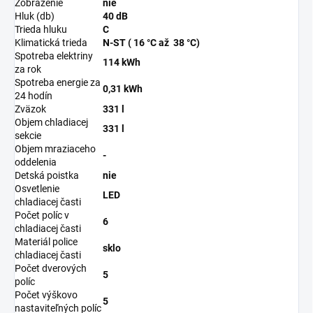
Zobrazenie
nie
Hluk (db)
40 dB
Trieda hluku
C
Klimatická trieda
N-ST ( 16 °C až 38 °C)
Spotreba elektriny
114 kWh
za rok
Spotreba energie za
0,31 kWh
24 hodín
Zväzok
331 l
Objem chladiacej
331 l
sekcie
Objem mraziaceho
-
oddelenia
Detská poistka
nie
Osvetlenie
LED
chladiacej časti
Počet políc v
6
chladiacej časti
Materiál police
sklo
chladiacej časti
Počet dverových
5
políc
Počet výškovo
5
nastaviteľných políc