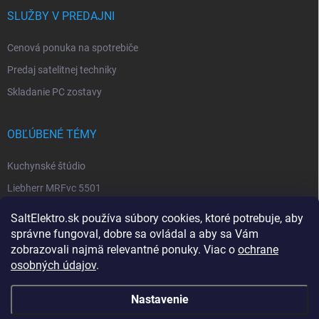
SLUŽBY V PREDAJNI
Cenová ponuka na spotrebiče
Predaj satelitnej techniky
Skladanie PC zostavy
OBĽÚBENÉ TÉMY
Kuchynské štúdio
Liebherr MRFvc 5501
Elektro SALT sabinov. okres
SaltElektro.sk používa súbory cookies, ktoré potrebuje, aby
Spotrebiče Miele
správne fungoval, dobre sa ovládal a aby sa Vám
zobrazovali najmä relevantné ponuky. Viac o
ochrane
Biela technika
osobných údajov
.
Nastavenie