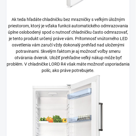
Ak teda hľadáte chladničku bez mrazničky s veľkým úložným
priestorom, ktorý je vďaka funkcii automatického odmrazovania
úplne oslobodený spod o nutnosť chladničku často odmrazovať,
je tento produkt určený práve vám. Prítomnosť vnútorného LED
osvetlenia vám zaručí vždy dokonalý prehľad nad uloženými
potravinami. Skvelým faktom je aj možnosť voľby smeru
otvárania dvierok. Uložiť prehľadne veľký nákup môže byť
problém. V chladničke LORD R4 však máte možnosť usporiadania
políc, ako práve potrebujete.