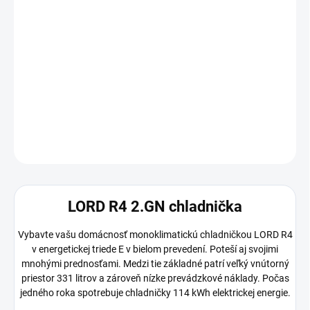
−
+
Pridať do košíka
Chladnička – bez mrazničky, energetická trieda E, objem
chladničky 331 l, smer otvárania doprava, 6 políc, 1 chladiaci
okruh, LED osvetlenie a nulový nábeh dverí, rozmery 170 × 60 × 60
cm (V×Š×H)
DETAILNÉ INFORMÁCIE
OPÝTAŤ SA
STRÁŽIŤ
LORD R4 2.GN chladnička
Vybavte vašu domácnosť monoklimatickú chladničkou LORD R4
v energetickej triede E v bielom prevedení. Poteší aj svojimi
mnohými prednosťami. Medzi tie základné patrí veľký vnútorný
priestor 331 litrov a zároveň nízke prevádzkové náklady. Počas
jedného roka spotrebuje chladničky 114 kWh elektrickej energie.