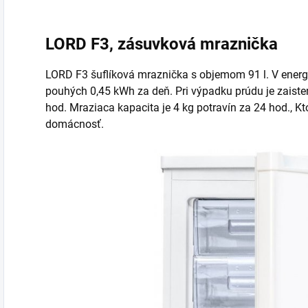
LORD F3, zásuvková mraznička
LORD F3 šuflíková mraznička s objemom 91 l. V energe
pouhých 0,45 kWh za deň. Pri výpadku prúdu je zaist
hod. Mraziaca kapacita je 4 kg potravín za 24 hod., K
domácnosť.