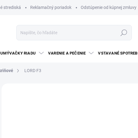
é strediská
Reklamačný poriadok
Odstúpenie od kúpnej zmluvy
Hľadať
UMÝVAČKY RIADU
VARENIE A PEČENIE
VSTAVANÉ SPOTREB
kriňové
LORD F3
2 hodnotenia
Podrobnosti hodnotenia
ZNAČKA:
LORD
€
Jedn
TO
cena