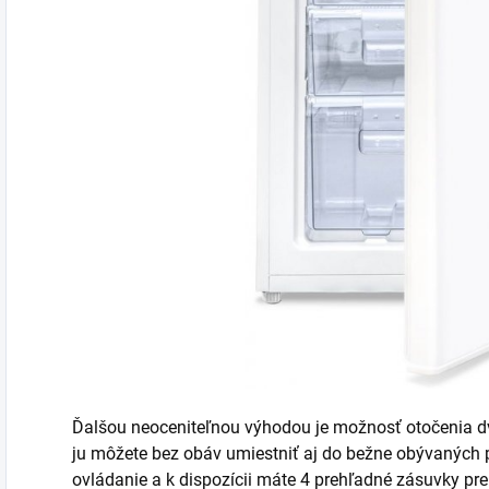
Ďalšou neoceniteľnou výhodou je možnosť otočenia dv
ju môžete bez obáv umiestniť aj do bežne obývaných
ovládanie a k dispozícii máte 4 prehľadné zásuvky pre