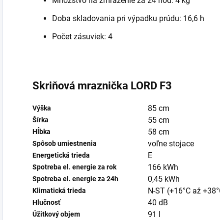
Množstvo na zmrazenie za 24 hod: 4 kg
Doba skladovania pri výpadku prúdu: 16,6 h
Počet zásuviek: 4
Skriňová mraznička LORD F3
85 cm
Výška
55 cm
Šírka
58 cm
Hĺbka
voľne stojace
Spôsob umiestnenia
E
Energetická trieda
166 kWh
Spotreba el. energie za rok
0,45 kWh
Spotreba el. energie za 24h
N-ST (+16°C až +38°
Klimatická trieda
40 dB
Hlučnosť
91 l
Úžitkový objem