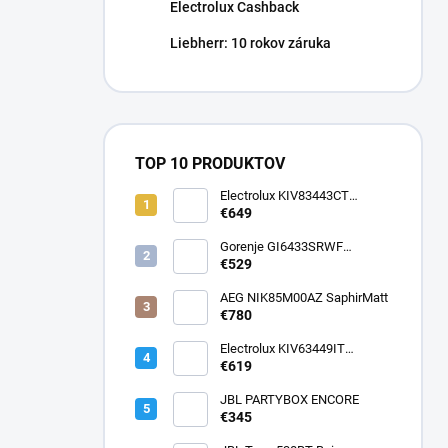
Electrolux Cashback
Liebherr: 10 rokov záruka
TOP 10 PRODUKTOV
Electrolux KIV83443CT
SaphirMatt
€649
Gorenje GI6433SRWF
InfiniteMatt
€529
AEG NIK85M00AZ SaphirMatt
€780
Electrolux KIV63449IT
SaphirMatt SE
€619
JBL PARTYBOX ENCORE
€345