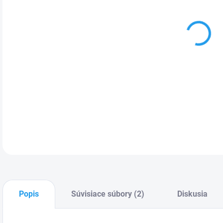
Zásu
ručn
(V×
DETA
Popis
Súvisiace súbory (2)
Diskusia