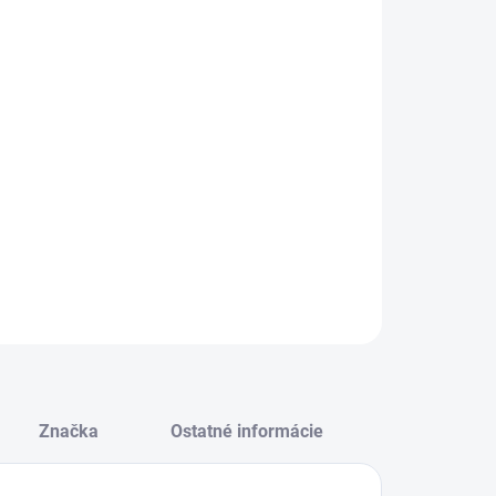
−
+
Pridať do košíka
vková mraznička energetickej triedy E, objem 91 l, funkcie:
é ovládanie teploty, biela farba, 84.5×55.3×57.4 cm
Š×H)
ILNÉ INFORMÁCIE
OPÝTAŤ SA
STRÁŽIŤ
Značka
Ostatné informácie