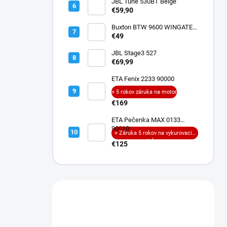
JBL Tune 530BT Beige
€59,90
Buxton BTW 9600 WINGATE
ANC
€49
JBL Stage3 527
€69,99
ETA Fenix 2233 90000
+ 5 rokov záruka na motor
€169
ETA Pečenka MAX 0133
90010
+ Záruka 5 rokov na vykurovacie
teleso
€125
Máte otázku?
Obráťte sa na nás.