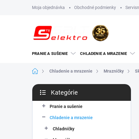
Prejsť
Moja objednávka
Obchodné podmienky
Servisn
na
obsah
PRANIE A SUŠENIE
CHLADENIE A MRAZENIE
Domov
Chladenie a mrazenie
Mrazničky
S
B
Kategórie
o
Preskočiť
č
kategórie
n
Pranie a sušenie
ý
Chladenie a mrazenie
p
a
Chladničky
n