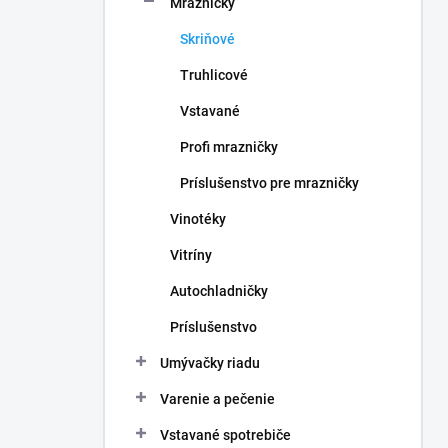
Mrazničky
e
l
Skriňové
Truhlicové
Vstavané
Profi mrazničky
Príslušenstvo pre mrazničky
Vinotéky
Vitríny
Autochladničky
Príslušenstvo
Umývačky riadu
Varenie a pečenie
Vstavané spotrebiče