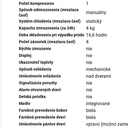
1
Počet kompresorov
Spôsob odmrazovania (mraziaca
manuálny
časť)
statický
Systém chladenia (mraziacu časť)
4 kg
Kapacita zmrazovania (za 24h)
16,6 hodín
Doba skladovania pri výpadku prúdu
4
Počet zásuviek (mraziacu časť)
nie
Rýchle zmrazenie
nie
Displej
nie
Ukazovateľ teploty
mechanické
Spôsob ovládania
nad dverami
Umiestnenie ovládania
nie
Signalizácia poruchy
nie
Alarm otvorených dverí
nie
Detská poistka
integrované
Madlo
biela
Farebné prevedenie bokov
biela
Farebné prevedenie dverí
vpravo (možno zame
Umiestnenie pántov dverí