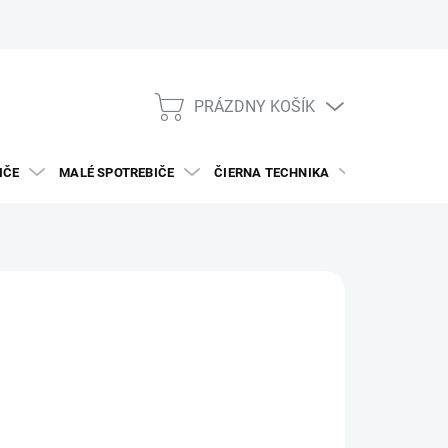
PRÁZDNY KOŠÍK
NÁKUPNÝ
KOŠÍK
IČE
MALÉ SPOTREBIČE
ČIERNA TECHNIKA
DREZY A BAT
259
otková
VAR NA OBJEDNÁVKU
: