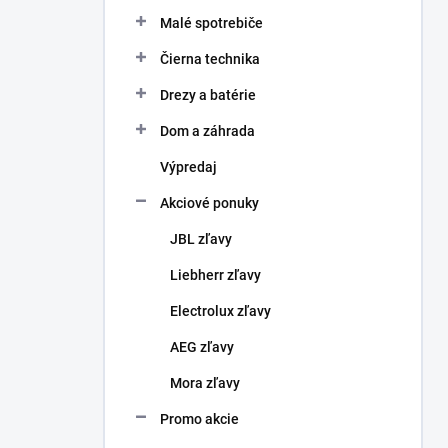
Malé spotrebiče
Čierna technika
Drezy a batérie
Dom a záhrada
Výpredaj
Akciové ponuky
JBL zľavy
Liebherr zľavy
Electrolux zľavy
AEG zľavy
Mora zľavy
Promo akcie