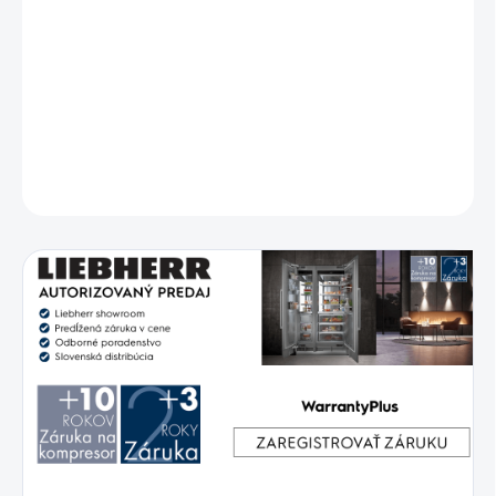
Vstavná kombinovaná chladnička s BioFresh a SmartFrost,
Posuvné dvere, objem 255l (200/54), 34dB(A), DuoCooling,
SuperCool/Frost, 2 zásuvky v mrazáku
DETAILNÉ INFORMÁCIE
OPÝTAŤ SA
STRÁŽIŤ