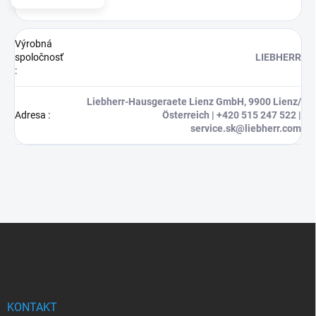
Výrobná
spoločnosť
LIEBHERR
:
Liebherr-Hausgeraete Lienz GmbH, 9900 Lienz/
Adresa
:
Österreich | +420 515 247 522 |
service.sk@liebherr.com
Z
á
p
ä
t
i
KONTAKT