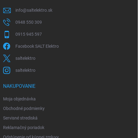
e
info
@
saltelektro.sk
0948 550 309
0915 945 597
Facebook SALT Elektro
saltelektro
saltelektro
NAKUPOVANIE
Moja objednávka
Obchodné podmienky
Servisné strediská
Reklamačný poriadok
Odstúpenie od kúpnej zmluvy