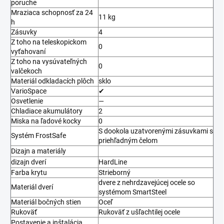
poruche
Mraziaca schopnosť za 24
11 kg
h
Zásuvky
4
Z toho na teleskopickom
0
vyťahovaní
Z toho na vysúvateľných
0
valčekoch
Materiál odkladacích plôch
sklo
VarioSpace
✔
Osvetlenie
—
Chladiace akumulátory
2
Miska na ľadové kocky
0
S dookola uzatvorenými zásuvkami s
Systém FrostSafe
priehľadným čelom
Dizajn a materiály
dizajn dverí
HardLine
Farba krytu
Strieborný
dvere z nehrdzavejúcej ocele so
Materiál dverí
systémom SmartSteel
Materiál bočných stien
Oceľ
Rukoväť
Rukoväť z ušľachtilej ocele
Postavenie a inštalácia