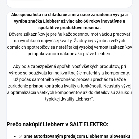
Ako špecialista na chladiace a mraziace zariadenia vyvíja a
vyrába značka Liebherr už viac ako 60 rokov inovatívne a
spoľahlivé produktové riešenia.
Dôvera zákazníkov je pre ňu každodennou motiváciou pracovať
na výrobkoch najvyššej kvality. Žiadny iný výrobca veľkých
domácich spotrebičov sa neteší takej vysokej vernosti zákazníkov
pri opakovanom nákupe ako práve Liebherr.
Aby bola zabezpečená spoľahlivosť všetkých produktov, pri
výrobe sa používajú len najkvalitnejšie materiály a komponenty.
Už počas samotného výrobného procesu prechádza každé
zariadenie prísnou kontrolou kvality a funkčnosti. Neustály vývoj
a optimalizácia všetkých komponentov až do detailov sú zárukou
typickej „kvality Liebherr“.
Prečo nakúpiť Liebherr v
SALT ELEKTRO
:
✅
Sme autorizovaným predajcom Liebherr na Slovensku