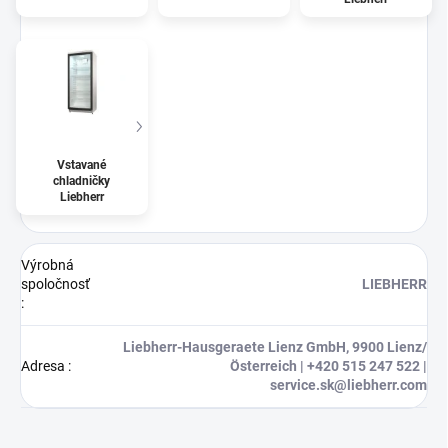
Vstavané
chladničky
Liebherr
Výrobná
spoločnosť
LIEBHERR
:
Liebherr-Hausgeraete Lienz GmbH, 9900 Lienz/
Adresa
:
Österreich | +420 515 247 522 |
service.sk@liebherr.com