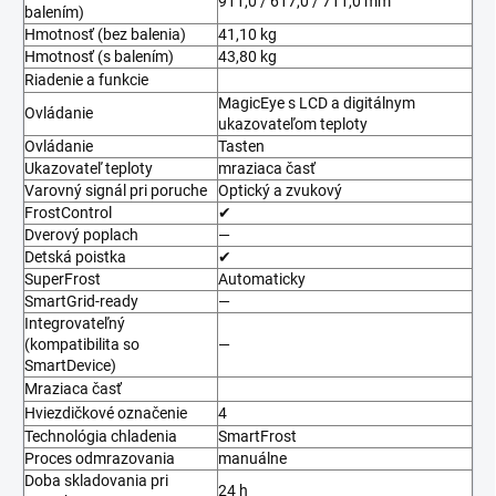
911,0 / 617,0 / 711,0 mm
balením)
Hmotnosť (bez balenia)
41,10 kg
Hmotnosť (s balením)
43,80 kg
Riadenie a funkcie
MagicEye s LCD a digitálnym
Ovládanie
ukazovateľom teploty
Ovládanie
Tasten
Ukazovateľ teploty
mraziaca časť
Varovný signál pri poruche
Optický a zvukový
FrostControl
✔
Dverový poplach
—
Detská poistka
✔
SuperFrost
Automaticky
SmartGrid-ready
—
Integrovateľný
(kompatibilita so
—
SmartDevice)
Mraziaca časť
Hviezdičkové označenie
4
Technológia chladenia
SmartFrost
Proces odmrazovania
manuálne
Doba skladovania pri
24 h