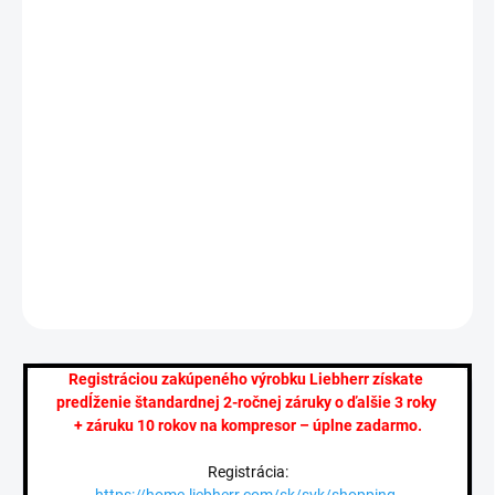
−
+
Pridať do košíka
Zadarmo od nás dostanete
+ Registrácia 2+3 roky záruky: https://tinyurl.com/liebherr-
warranty
DETAILNÉ INFORMÁCIE
OPÝTAŤ SA
STRÁŽIŤ
Registráciou zakúpeného výrobku Liebherr získate
predĺženie štandardnej 2-ročnej záruky o ďalšie 3 roky
+ záruku 10 rokov na kompresor – úplne zadarmo.
Registrácia: