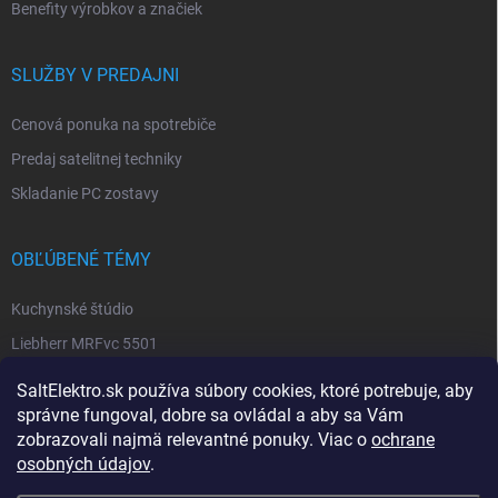
Benefity výrobkov a značiek
SLUŽBY V PREDAJNI
Cenová ponuka na spotrebiče
Predaj satelitnej techniky
Skladanie PC zostavy
OBĽÚBENÉ TÉMY
Kuchynské štúdio
Liebherr MRFvc 5501
Elektro SALT sabinov. okres
SaltElektro.sk používa súbory cookies, ktoré potrebuje, aby
Spotrebiče Miele
správne fungoval, dobre sa ovládal a aby sa Vám
zobrazovali najmä relevantné ponuky. Viac o
ochrane
Biela technika
osobných údajov
.