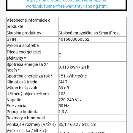
https://home.liebherr.com/sk/svk/shopping-
world/sk/funnel/free-warranty/landing.html
Všeobecné informácie o
produkte
Skupina produktov
Stolová mraznička so SmartFrost
GTIN
4016803060352
Výkon a spotreba
Trieda energetickej
E
efektivity *
Spotreba energie za 24
0,413 kWh / 24 h
hodín *
Spotreba energie za rok *
151 kWh/ročne
Klimatická trieda
SN-T
Výkon hluk/zvuk
39 dB
Užitočný objem celkom
103 l
Napätie
220-240 V ~
Frekvencia
50 Hz
Prípojná hodnota
1,3 A
Rozmery a hmotnosť
Vonkajšie rozmery (V/Š/H)
85,1 / 60,2 / 61,0 cm
Výška / šírka / hĺbka (s