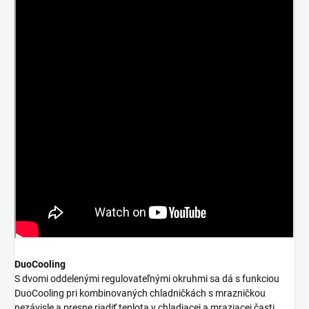
DuoCooling
S dvomi oddelenými regulovateľnými okruhmi sa dá s funkciou
DuoCooling pri kombinovaných chladničkách s mrazničkou
nezávisle a presne riadiť teplota v chladiacej a mraziacej časti.