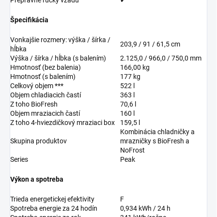
Prepravné rúčky vzadu
✔
Špecifikácia
Vonkajšie rozmery: výška / šírka /
203,9 / 91 / 61,5 cm
hĺbka
Výška / šírka / hĺbka (s balením)
2.125,0 / 966,0 / 750,0 mm
Hmotnosť (bez balenia)
166,00 kg
Hmotnosť (s balením)
177 kg
Celkový objem ***
522 l
Objem chladiacich častí
363 l
Z toho BioFresh
70,6 l
Objem mraziacich častí
160 l
Z toho 4-hviezdičkový mraziaci box
159,5 l
Kombinácia chladničky a
Skupina produktov
mrazničky s BioFresh a
NoFrost
Series
Peak
Výkon a spotreba
Trieda energetickej efektivity
F
Spotreba energie za 24 hodín
0,934 kWh / 24 h