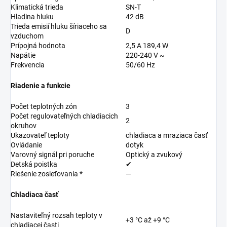
Klimatická trieda
SN-T
Hladina hluku
42 dB
Trieda emisií hluku šíriaceho sa
D
vzduchom
Prípojná hodnota
2,5 A 189,4 W
Napätie
220-240 V ~
Frekvencia
50/60 Hz
Riadenie a funkcie
Počet teplotných zón
3
Počet regulovateľných chladiacich
2
okruhov
Ukazovateľ teploty
chladiaca a mraziaca časť
Ovládanie
dotyk
Varovný signál pri poruche
Optický a zvukový
Detská poistka
✔
Riešenie zosieťovania *
—
Chladiaca časť
Nastaviteľný rozsah teploty v
+3 °C až +9 °C
chladiacej časti