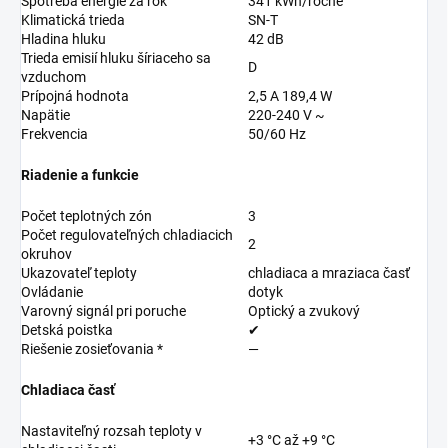
Spotreba energie za rok
341 kWh/ročne
Klimatická trieda
SN-T
Hladina hluku
42 dB
Trieda emisií hluku šíriaceho sa
D
vzduchom
Prípojná hodnota
2,5 A 189,4 W
Napätie
220-240 V ~
Frekvencia
50/60 Hz
Riadenie a funkcie
Počet teplotných zón
3
Počet regulovateľných chladiacich
2
okruhov
Ukazovateľ teploty
chladiaca a mraziaca časť
Ovládanie
dotyk
Varovný signál pri poruche
Optický a zvukový
Detská poistka
✔
Riešenie zosieťovania *
—
Chladiaca časť
Nastaviteľný rozsah teploty v
+3 °C až +9 °C