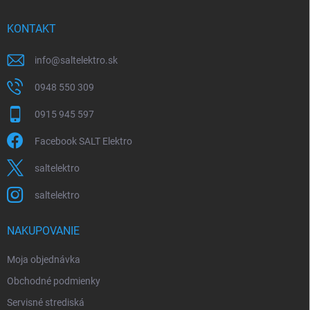
t
i
KONTAKT
e
info
@
saltelektro.sk
0948 550 309
0915 945 597
Facebook SALT Elektro
saltelektro
saltelektro
NAKUPOVANIE
Moja objednávka
Obchodné podmienky
Servisné strediská