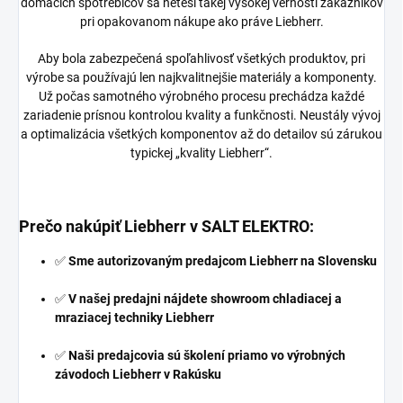
domácich spotrebičov sa neteší takej vysokej vernosti zákazníkov
pri opakovanom nákupe ako práve Liebherr.
Aby bola zabezpečená spoľahlivosť všetkých produktov, pri
výrobe sa používajú len najkvalitnejšie materiály a komponenty.
Už počas samotného výrobného procesu prechádza každé
zariadenie prísnou kontrolou kvality a funkčnosti. Neustály vývoj
a optimalizácia všetkých komponentov až do detailov sú zárukou
typickej „kvality Liebherr“.
Prečo nakúpiť Liebherr v
SALT ELEKTRO
:
✅
Sme autorizovaným predajcom Liebherr na Slovensku
✅
V našej predajni nájdete showroom chladiacej a
mraziacej techniky Liebherr
✅
Naši predajcovia sú školení priamo vo výrobných
závodoch Liebherr v Rakúsku