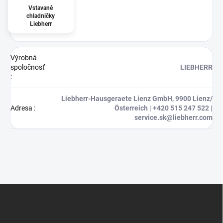
Vstavané
chladničky
Liebherr
Výrobná
spoločnosť
LIEBHERR
:
Liebherr-Hausgeraete Lienz GmbH, 9900 Lienz/
Adresa
:
Österreich | +420 515 247 522 |
service.sk@liebherr.com
Z
á
p
ä