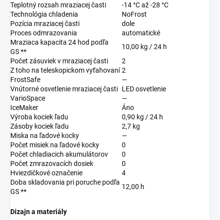
Teplotný rozsah mraziacej časti
-14 °C až -28 °C
Technológia chladenia
NoFrost
Pozícia mraziacej časti
dole
Proces odmrazovania
automatické
Mraziaca kapacita 24 hod podľa
10,00 kg / 24 h
GS **
Počet zásuviek v mraziacej časti
2
Z toho na teleskopickom vyťahovaní
2
FrostSafe
—
Vnútorné osvetlenie mraziacej časti
LED osvetlenie
VarioSpace
—
IceMaker
Áno
Výroba kociek ľadu
0,90 kg / 24 h
Zásoby kociek ľadu
2,7 kg
Miska na ľadové kocky
—
Počet misiek na ľadové kocky
0
Počet chladiacich akumulátorov
0
Počet zmrazovacích dosiek
0
Hviezdičkové označenie
4
Doba skladovania pri poruche podľa
12,00 h
GS **
Dizajn a materiály