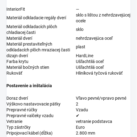
InteriorFit
—
sklo s lištou z nehrdzavejúcej
Materiál odkladacie regály dverí
ocele
Materiál odkladacích plôch
sklo
chladiacej časti
Materiál dverí
nehrdzavejúca oceľ
Materiál prestaviteľných
plast
odkladacích plôch mraziacej časti
dizajn dverí
HardLine
Farba krytu
Ušľachtilá oceľ
Materiál bočných stien
Ušľachtilá oceľ
Rukoväť
Hliníková tyčová rukoväť
Postavenie a inštalácia
Doraz dverí
Vľavo pevné/vpravo pevné
Výškovo nastavovacie pätky
2
Prepravné rúčky
Vzadu
Prepravné valčeky vzadu
✔
Vetranie
vetranie podstavca
Typ zástrčky
Euro
Pripojovací kábel (dĺžka)
2.800 mm