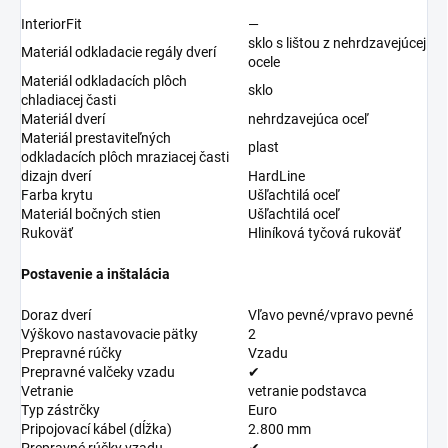
InteriorFit
—
sklo s lištou z nehrdzavejúcej
Materiál odkladacie regály dverí
ocele
Materiál odkladacích plôch
sklo
chladiacej časti
Materiál dverí
nehrdzavejúca oceľ
Materiál prestaviteľných
plast
odkladacích plôch mraziacej časti
dizajn dverí
HardLine
Farba krytu
Ušľachtilá oceľ
Materiál bočných stien
Ušľachtilá oceľ
Rukoväť
Hliníková tyčová rukoväť
Postavenie a inštalácia
Doraz dverí
Vľavo pevné/vpravo pevné
Výškovo nastavovacie pätky
2
Prepravné rúčky
Vzadu
Prepravné valčeky vzadu
✔
Vetranie
vetranie podstavca
Typ zástrčky
Euro
Pripojovací kábel (dĺžka)
2.800 mm