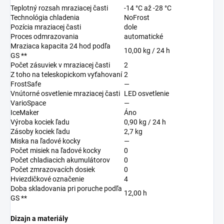
Teplotný rozsah mraziacej časti
-14 °C až -28 °C
Technológia chladenia
NoFrost
Pozícia mraziacej časti
dole
Proces odmrazovania
automatické
Mraziaca kapacita 24 hod podľa
10,00 kg / 24 h
GS **
Počet zásuviek v mraziacej časti
2
Z toho na teleskopickom vyťahovaní
2
FrostSafe
—
Vnútorné osvetlenie mraziacej časti
LED osvetlenie
VarioSpace
—
IceMaker
Áno
Výroba kociek ľadu
0,90 kg / 24 h
Zásoby kociek ľadu
2,7 kg
Miska na ľadové kocky
—
Počet misiek na ľadové kocky
0
Počet chladiacich akumulátorov
0
Počet zmrazovacích dosiek
0
Hviezdičkové označenie
4
Doba skladovania pri poruche podľa
12,00 h
GS **
Dizajn a materiály