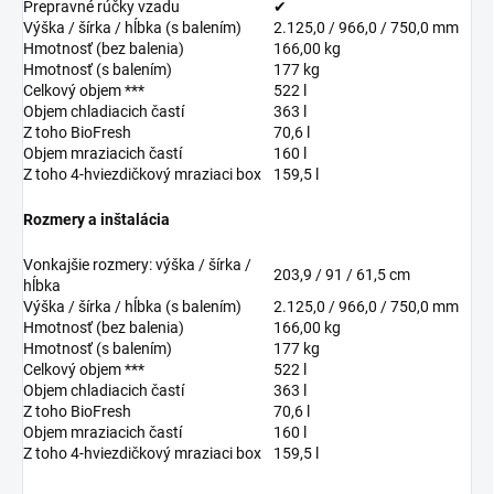
Prepravné rúčky vzadu
✔
Výška / šírka / hĺbka (s balením)
2.125,0 / 966,0 / 750,0 mm
Hmotnosť (bez balenia)
166,00 kg
Hmotnosť (s balením)
177 kg
Celkový objem ***
522 l
Objem chladiacich častí
363 l
Z toho BioFresh
70,6 l
Objem mraziacich častí
160 l
Z toho 4-hviezdičkový mraziaci box
159,5 l
Rozmery a inštalácia
Vonkajšie rozmery: výška / šírka /
203,9 / 91 / 61,5 cm
hĺbka
Výška / šírka / hĺbka (s balením)
2.125,0 / 966,0 / 750,0 mm
Hmotnosť (bez balenia)
166,00 kg
Hmotnosť (s balením)
177 kg
Celkový objem ***
522 l
Objem chladiacich častí
363 l
Z toho BioFresh
70,6 l
Objem mraziacich častí
160 l
Z toho 4-hviezdičkový mraziaci box
159,5 l