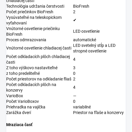
chladiacej časti
Technológia udržania čerstvosti
BioFresh
Počet priečinkov BioFresh
2
Vysúvateľné na teleskopickom
✔
vyťahovaní
Vnútorné osvetlenie priečinku
LED osvetlenie
BioFresh
Proces odmrazovania
automatické
LED svetelný stĺp a LED
Vnútorné osvetlenie chladiacej časti
stropné osvetlenie
Počet odkladacích plôch chladiacej
4
časti
Z toho výškovo nastaviteľné
3
z toho predeliteľné
0
Počet priestorov na odkladanie fliaš
2
Počet odkladacích plôch na
4
konzervy
VarioBox
—
Počet VarioBoxov
0
Priehradka na vajíčka
variabilné
Zarážka dverí
Priestor na fľaše a konzervy
Mraziaca časť