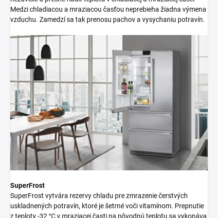
Medzi chladiacou a mraziacou časťou neprebieha žiadna výmena
vzduchu. Zamedzí sa tak prenosu pachov a vysychaniu potravín.
SuperFrost
SuperFrost vytvára rezervy chladu pre zmrazenie čerstvých
uskladnených potravín, ktoré je šetrné voči vitamínom. Prepnutie
z teploty -32 °C v mraziacej časti na pôvodnú teplotu sa vykonáva