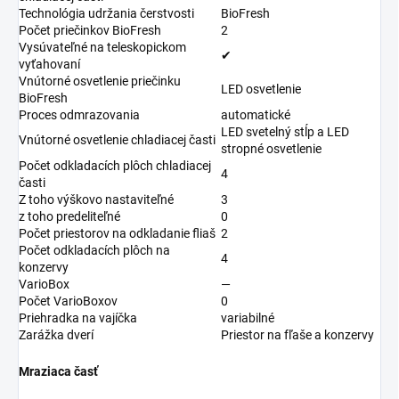
Technológia udržania čerstvosti
BioFresh
Počet priečinkov BioFresh
2
Vysúvateľné na teleskopickom
✔
vyťahovaní
Vnútorné osvetlenie priečinku
LED osvetlenie
BioFresh
Proces odmrazovania
automatické
LED svetelný stĺp a LED
Vnútorné osvetlenie chladiacej časti
stropné osvetlenie
Počet odkladacích plôch chladiacej
4
časti
Z toho výškovo nastaviteľné
3
z toho predeliteľné
0
Počet priestorov na odkladanie fliaš
2
Počet odkladacích plôch na
4
konzervy
VarioBox
—
Počet VarioBoxov
0
Priehradka na vajíčka
variabilné
Zarážka dverí
Priestor na fľaše a konzervy
Mraziaca časť