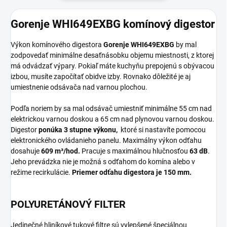
Gorenje WHI649EXBG komínový digestor
Výkon komínového digestora
Gorenje WHI649EXBG
by mal
zodpovedať minimálne desaťnásobku objemu miestnosti, z ktorej
má odvádzať výpary. Pokiaľ máte kuchyňu prepojenú s obývacou
izbou, musíte započítať obidve izby. Rovnako dôležité je aj
umiestnenie odsávača nad varnou plochou.
Podľa noriem by sa mal odsávač umiestniť minimálne 55 cm nad
elektrickou varnou doskou a 65 cm nad plynovou varnou doskou.
Digestor
ponúka 3 stupne výkonu,
ktoré si nastavíte pomocou
elektronického ovládanieho panelu. Maximálny výkon odťahu
dosahuje
609 m³/hod.
Pracuje s maximálnou hlučnosťou
63 dB
.
Jeho prevádzka nie je možná s odťahom do komína alebo v
režime recirkulácie.
Priemer odťahu digestora je 150 mm.
POLYURETÁNOVÝ FILTER
Jedinečné hliníkové tukové filtre sú vylepšené špeciálnou