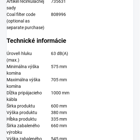
Artikel recirkulačnej
735631
sady
Coal filter code
808996
(optional as
separate purchase)
Technické informácie
Úroveň hluku
63 dB(A)
(max.)
Minimálna výška
575 mm
komína
Maximálna výška
705 mm
komína
Dĺžka pripájacieho
1000 mm
kábla
Šírka produktu
600 mm
Výška produktu
380 mm
Hĺbka produktu
335 mm
Šírka zabaleného
660 mm
výrobku
Výška zabaleného
545 mm