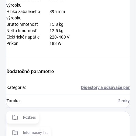
výrobku
Hĺbka zabaleného
395 mm
výrobku
Brutto hmotnosť
15.8 kg
Netto hmotnosť
12.5 kg
Elektrické napätie
220/400 V
Príkon
183 W
Dodatočné parametre
Kategória
:
Digestory a odsávače pár
Záruka
:
2 roky
Rozkres
Informačný list