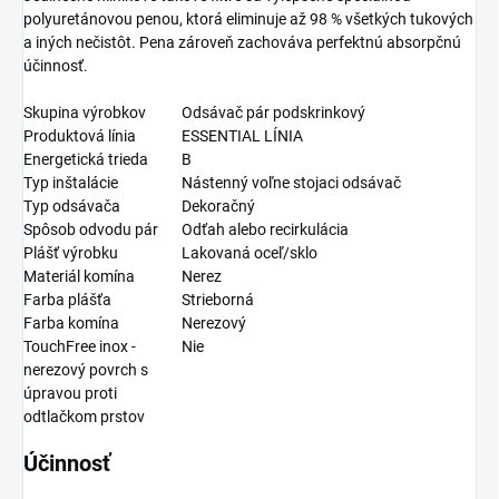
polyuretánovou penou, ktorá eliminuje až 98 % všetkých tukových
a iných nečistôt. Pena zároveň zachováva perfektnú absorpčnú
účinnosť.
Skupina výrobkov
Odsávač pár podskrinkový
Produktová línia
ESSENTIAL LÍNIA
Energetická trieda
B
Typ inštalácie
Nástenný voľne stojaci odsávač
Typ odsávača
Dekoračný
Spôsob odvodu pár
Odťah alebo recirkulácia
Plášť výrobku
Lakovaná oceľ/sklo
Materiál komína
Nerez
Farba plášťa
Strieborná
Farba komína
Nerezový
TouchFree inox -
Nie
nerezový povrch s
úpravou proti
odtlačkom prstov
Účinnosť