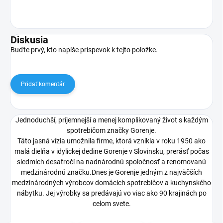
Diskusia
Buďte prvý, kto napíše príspevok k tejto položke.
Pridať komentár
Jednoduchší, príjemnejší a menej komplikovaný život s každým
spotrebičom značky Gorenje.
Táto jasná vízia umožnila firme, ktorá vznikla v roku 1950 ako
malá dielňa v idylickej dedine Gorenje v Slovinsku, prerásť počas
siedmich desaťročí na nadnárodnú spoločnosť a renomovanú
medzinárodnú značku.Dnes je Gorenje jedným z najväčších
medzinárodných výrobcov domácich spotrebičov a kuchynského
nábytku. Jej výrobky sa predávajú vo viac ako 90 krajinách po
celom svete.