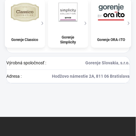
Gorenje
Gorenje Classico
Gorenje ORA-ITO
Simplicity
Výrobná spoločnosť
:
Gorenje Slovakia, s.r.o.
Adresa
:
Hodžovo námestie 2A, 811 06 Bratislava
Z
á
p