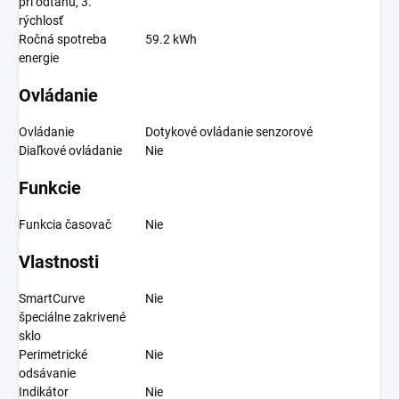
pri odťahu, 3.
rýchlosť
Ročná spotreba
59.2 kWh
energie
Ovládanie
Ovládanie
Dotykové ovládanie senzorové
Diaľkové ovládanie
Nie
Funkcie
Funkcia časovač
Nie
Vlastnosti
SmartCurve
Nie
špeciálne zakrivené
sklo
Perimetrické
Nie
odsávanie
Indikátor
Nie