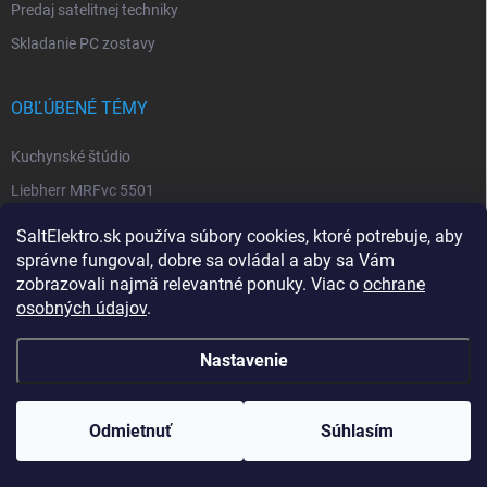
Predaj satelitnej techniky
Skladanie PC zostavy
OBĽÚBENÉ TÉMY
Kuchynské štúdio
Liebherr MRFvc 5501
Elektro SALT sabinov. okres
SaltElektro.sk používa súbory cookies, ktoré potrebuje, aby
Spotrebiče Miele
správne fungoval, dobre sa ovládal a aby sa Vám
zobrazovali najmä relevantné ponuky. Viac o
ochrane
Biela technika
osobných údajov
.
Nastavenie
Copyright 2026
SALT ELEKTRO
. Všetky práva vyhradené.
Upraviť nastavenie
cookies
Odmietnuť
Súhlasím
Vytvoril Shoptet