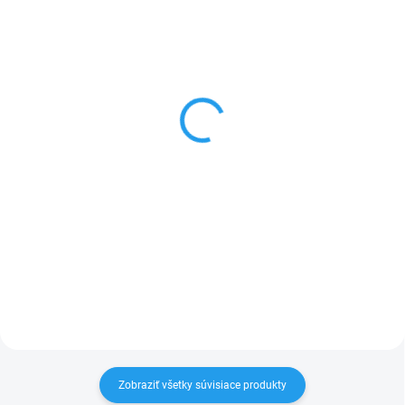
TOVAR NA OBJEDNÁVKU
NA SKLADE V E-SHOPE
Gorenje BOS6737E13BG
Gorenje BPS6747A06BG
+ BM201AG1BG
+ BM201AG1BG
€669
€849
Do košíka
Do košíka
Set spotrebičov – Vstavaná rúra
Set vstavaných spotrebičov:
+ vstavaná mikrovlnka, dizajn
Vstavaná pyrolitická rúra +
čierny
vstavaná mikrovlnka
Zobraziť všetky súvisiace produkty