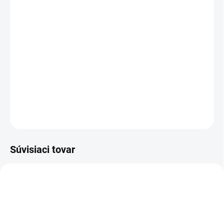
−
+
Pridať do košíka
Komínový digestor – energetická trieda B, hlučnosť 63dB, výkon
odsávania 608 m3/hod, počet stupňov výkonu 3, počet filtrov 1,
typ filtra uhlíkový a tukový, priemer horného vývodu 150 mm, ľad
osvetlenie, spätná klapka a elektronické ovládanie, šírka 60 cm,
čierna biela
DETAILNÉ INFORMÁCIE
OPÝTAŤ SA
STRÁŽIŤ
Súvisiaci tovar