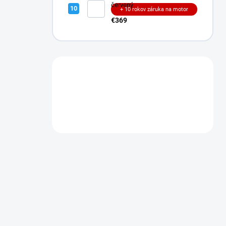
červený
+ 10 rokov záruka na motor
€369
Máte otázku?
Obráťte sa na nás.