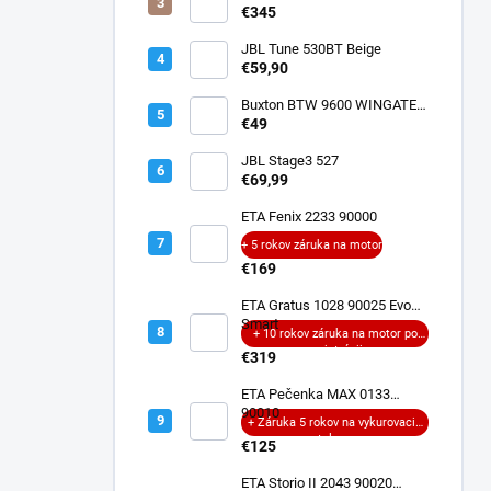
€345
JBL Tune 530BT Beige
€59,90
Buxton BTW 9600 WINGATE
ANC
€49
JBL Stage3 527
€69,99
ETA Fenix 2233 90000
+ 5 rokov záruka na motor
€169
ETA Gratus 1028 90025 Evo
Smart
+ 10 rokov záruka na motor po
registrácii
€319
ETA Pečenka MAX 0133
90010
+ Záruka 5 rokov na vykurovacie
teleso
€125
ETA Storio II 2043 90020