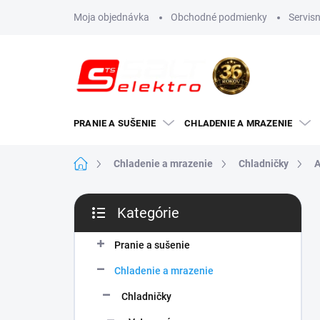
Prejsť
Moja objednávka
Obchodné podmienky
Servisn
na
obsah
PRANIE A SUŠENIE
CHLADENIE A MRAZENIE
Domov
Chladenie a mrazenie
Chladničky
A
B
Kategórie
o
Preskočiť
č
kategórie
n
Pranie a sušenie
ý
Chladenie a mrazenie
p
a
Chladničky
n