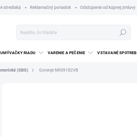
é strediská
Reklamačný poriadok
Odstúpenie od kúpnej zmluvy
Hľadať
UMÝVAČKY RIADU
VARENIE A PEČENIE
VSTAVANÉ SPOTREB
merické (SBS)
Gorenje NRS9182VB
5 hodnotení
Podrobnosti hodnotenia
ZNAČKA:
GOREN
€1
Jedn
TO
cena