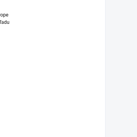
rope
 ľadu