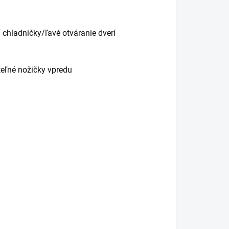
í chladničky/ľavé otváranie dverí
teľné nožičky vpredu