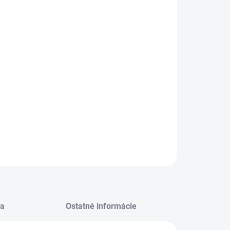
−
+
Pridať do košíka
ická chladnička dvojdverová – energetická trieda E,
atická trieda SN a T, objem chladničky 371 l, objem
ničky 191 l, počet políc chladničky 5, počet chladiacich
hov 1, čierna farba, funkcie: výrobník ľadu, výrobník ľadovej
šte, výdajník vody, zásobník na vodu, nulová zóna, Multi-
low, elektronické ovládanie teploty, prázdninový režim,
3×90.8×67.9 cm (V×Š×H)
ILNÉ INFORMÁCIE
OPÝTAŤ SA
STRÁŽIŤ
a
Ostatné informácie