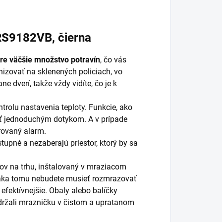
RS9182VB, čierna
re väčšie množstvo potravín
, čo vás
nizovať na sklenených policiach, vo
 dverí, takže vždy vidíte, čo je k
rolu nastavenia teploty. Funkcie, ako
úť jednoduchým dotykom. A v prípade
rovaný alarm.
tupné a nezaberajú priestor, ktorý by sa
ov na trhu, inštalovaný v mraziacom
aka tomu nebudete musieť rozmrazovať
 efektívnejšie. Obaly alebo balíčky
držali mrazničku v čistom a upratanom