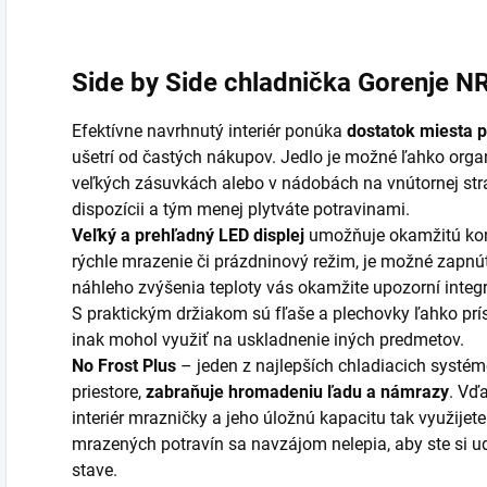
Side by Side chladnička Gorenje N
Efektívne navrhnutý interiér ponúka
dostatok miesta p
ušetrí od častých nákupov. Jedlo je možné ľahko orga
veľkých zásuvkách alebo v nádobách na vnútornej strane
dispozícii a tým menej plytváte potravinami.
Veľký a prehľadný LED displej
umožňuje okamžitú kont
rýchle mrazenie či prázdninový režim, je možné zapn
náhleho zvýšenia teploty vás okamžite upozorní integ
S praktickým držiakom sú fľaše a plechovky ľahko prís
inak mohol využiť na uskladnenie iných predmetov.
No Frost Plus
– jeden z najlepších chladiacich systém
priestore,
zabraňuje hromadeniu ľadu a námrazy
. Vď
interiér mrazničky a jeho úložnú kapacitu tak využijete
mrazených potravín sa navzájom nelepia, aby ste si u
stave.