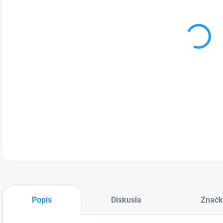
Amer
klim
mraz
okru
trie
AirF
179.
DETA
Popis
Diskusia
Značk