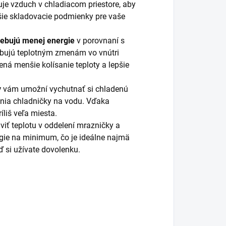
je vzduch v chladiacom priestore, aby
šie skladovacie podmienky pre vaše
trebujú menej energie
v porovnaní s
obujú teplotným zmenám vo vnútri
ená menšie kolísanie teploty a lepšie
y
vám umožní vychutnať si chladenú
jenia chladničky na vodu. Vďaka
liš veľa miesta.
iť teplotu v oddelení mrazničky a
ergie na minimum, čo je ideálne najmä
ď si užívate dovolenku.