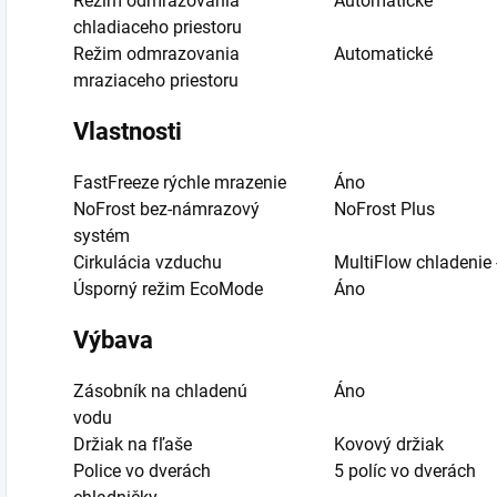
Režim odmrazovania
Automatické
chladiaceho priestoru
Režim odmrazovania
Automatické
mraziaceho priestoru
Vlastnosti
FastFreeze rýchle mrazenie
Áno
NoFrost bez-námrazový
NoFrost Plus
systém
Cirkulácia vzduchu
MultiFlow chladenie 
Úsporný režim EcoMode
Áno
Výbava
Zásobník na chladenú
Áno
vodu
Držiak na fľaše
Kovový držiak
Police vo dverách
5 políc vo dverách