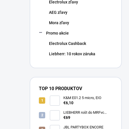
Electrolux zľavy
AEG zľavy
Mora zľavy
Promo akcie
Electrolux Cashback
Liebherr: 10 rokov záruka
TOP 10 PRODUKTOV
K&M E01.2 5 micro, EIO
€6,10
LIEBHERR rošt do MRFvc
5501/5511
€69
JBL PARTYBOX ENCORE