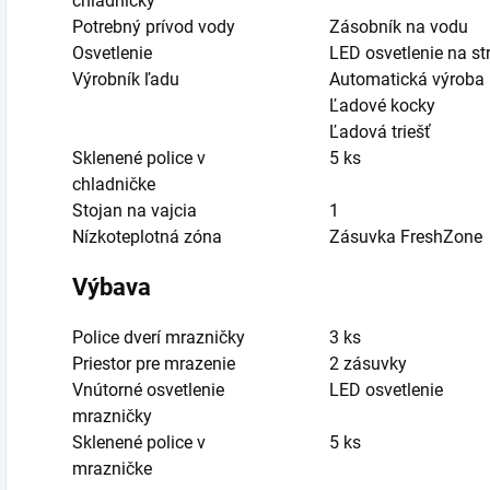
chladničky
Potrebný prívod vody
Zásobník na vodu
Osvetlenie
LED osvetlenie na st
Výrobník ľadu
Automatická výroba
Ľadové kocky
Ľadová triešť
Sklenené police v
5 ks
chladničke
Stojan na vajcia
1
Nízkoteplotná zóna
Zásuvka FreshZone
Výbava
Police dverí mrazničky
3 ks
Priestor pre mrazenie
2 zásuvky
Vnútorné osvetlenie
LED osvetlenie
mrazničky
Sklenené police v
5 ks
mrazničke