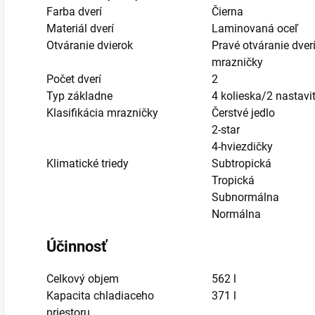
Farba dverí
Čierna
Materiál dverí
Laminovaná oceľ
Otváranie dvierok
Pravé otváranie dver
mrazničky
Počet dverí
2
Typ základne
4 kolieska/2 nastavi
Klasifikácia mrazničky
Čerstvé jedlo
2-star
4-hviezdičky
Klimatické triedy
Subtropická
Tropická
Subnormálna
Normálna
Účinnosť
Celkový objem
562 l
Kapacita chladiaceho
371 l
priestoru