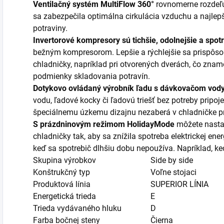
Ventilačný systém MultiFlow 360°
rovnomerne rozdeľu
sa zabezpečila optimálna cirkulácia vzduchu a najlep
potraviny.
Invertorové kompresory sú tichšie, odolnejšie a spo
bežným kompresorom. Lepšie a rýchlejšie sa prispôs
chladničky, napríklad pri otvorených dverách, čo znam
podmienky skladovania potravín.
Dotykovo ovládaný výrobník ľadu s dávkovačom vod
vodu, ľadové kocky či ľadovú triešť bez potreby pripo
špeciálnemu úzkemu dizajnu nezaberá v chladničke prí
S prázdninovým režimom HolidayMode
môžete nastav
chladničky tak, aby sa znížila spotreba elektrickej en
keď sa spotrebič dlhšiu dobu nepoužíva. Napríklad, ke
Skupina výrobkov
Side by side
Konštrukčný typ
Voľne stojaci
Produktová línia
SUPERIOR LÍNIA
Energetická trieda
E
Trieda vydávaného hluku
D
Farba bočnej steny
Čierna