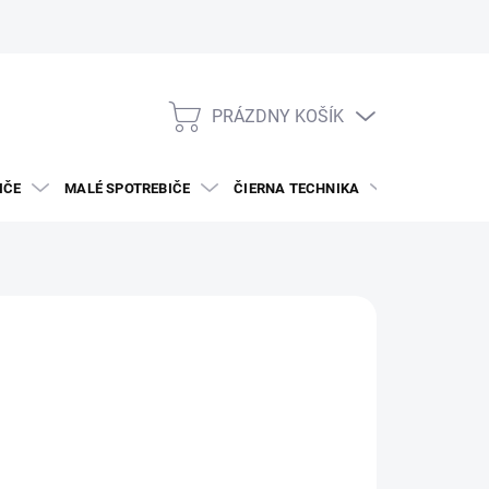
PRÁZDNY KOŠÍK
NÁKUPNÝ
KOŠÍK
IČE
MALÉ SPOTREBIČE
ČIERNA TECHNIKA
DREZY A BAT
JE
 159
otková
VAR NA OBJEDNÁVKU
: