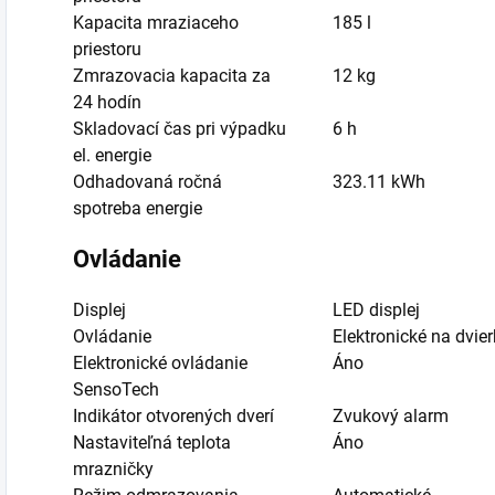
Kapacita mraziaceho
185 l
priestoru
Zmrazovacia kapacita za
12 kg
24 hodín
Skladovací čas pri výpadku
6 h
el. energie
Odhadovaná ročná
323.11 kWh
spotreba energie
Ovládanie
Displej
LED displej
Ovládanie
Elektronické na dvie
Elektronické ovládanie
Áno
SensoTech
Indikátor otvorených dverí
Zvukový alarm
Nastaviteľná teplota
Áno
mrazničky