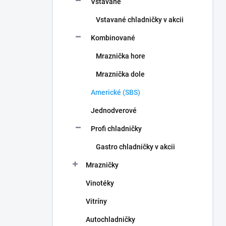
Vstavané
e
l
Vstavané chladničky v akcii
Kombinované
Mraznička hore
Mraznička dole
Americké (SBS)
Jednodverové
Profi chladničky
Gastro chladničky v akcii
Mrazničky
Vinotéky
Vitríny
Autochladničky