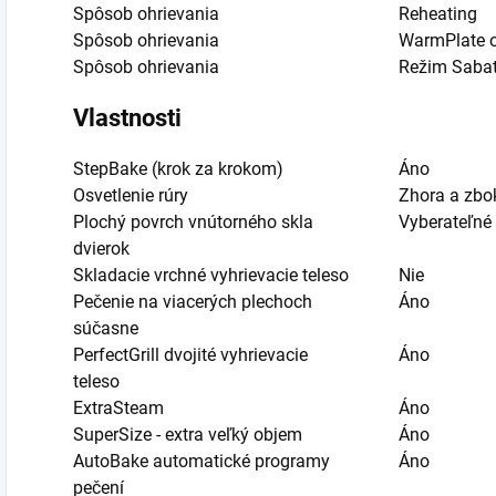
Spôsob ohrievania
Reheating
Spôsob ohrievania
WarmPlate o
Spôsob ohrievania
Režim Saba
Vlastnosti
StepBake (krok za krokom)
Áno
Osvetlenie rúry
Zhora a zbo
Plochý povrch vnútorného skla
Vyberateľné
dvierok
Skladacie vrchné vyhrievacie teleso
Nie
Pečenie na viacerých plechoch
Áno
súčasne
PerfectGrill dvojité vyhrievacie
Áno
teleso
ExtraSteam
Áno
SuperSize - extra veľký objem
Áno
AutoBake automatické programy
Áno
pečení