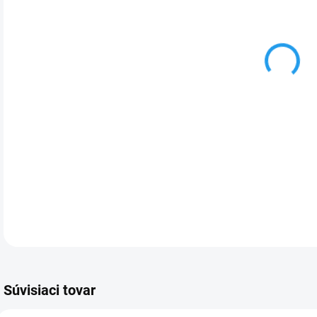
Set 
mikr
DETA
Súvisiaci tovar