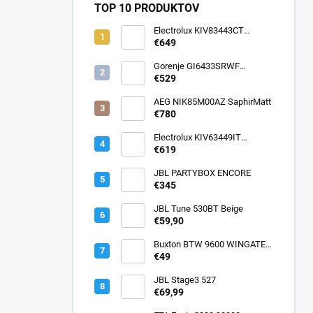
TOP 10 PRODUKTOV
Electrolux KIV83443CT
SaphirMatt
€649
Gorenje GI6433SRWF
InfiniteMatt
€529
AEG NIK85M00AZ SaphirMatt
€780
Electrolux KIV63449IT
SaphirMatt SE
€619
JBL PARTYBOX ENCORE
€345
JBL Tune 530BT Beige
€59,90
Buxton BTW 9600 WINGATE
ANC
€49
JBL Stage3 527
€69,99