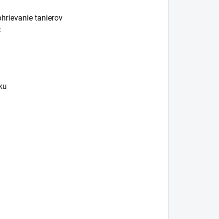
hrievanie tanierov
t
ku