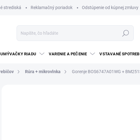
é strediská
Reklamačný poriadok
Odstúpenie od kúpnej zmluvy
Hľadať
UMÝVAČKY RIADU
VARENIE A PEČENIE
VSTAVANÉ SPOTREB
rebičov
Rúra + mikrovlnka
Gorenje BOS6747A01WG + BM25
5 hodnotení
Podrobnosti hodnotenia
ZNAČKA:
GOREN
€
Jedn
TO
cena