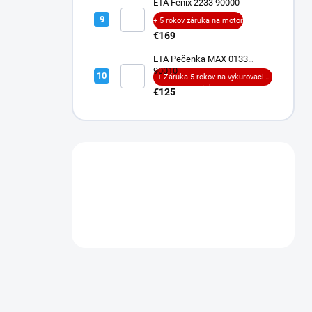
ETA Fenix 2233 90000
+ 5 rokov záruka na motor
€169
ETA Pečenka MAX 0133
90010
+ Záruka 5 rokov na vykurovacie
teleso
€125
Máte otázku?
Obráťte sa na nás.