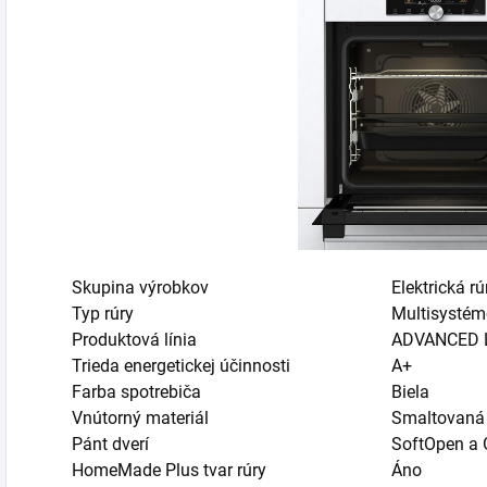
Skupina výrobkov
Elektrická rú
Typ rúry
Multisystém
Produktová línia
ADVANCED 
Trieda energetickej účinnosti
A+
Farba spotrebiča
Biela
Vnútorný materiál
Smaltovaná
Pánt dverí
SoftOpen a 
HomeMade Plus tvar rúry
Áno