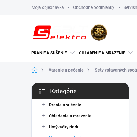
Prejsť
Moja objednávka
Obchodné podmienky
Servisn
na
obsah
PRANIE A SUŠENIE
CHLADENIE A MRAZENIE
Domov
Varenie a pečenie
Sety vstavaných spot
B
Kategórie
o
Preskočiť
č
kategórie
n
Pranie a sušenie
ý
Chladenie a mrazenie
p
a
Umývačky riadu
n