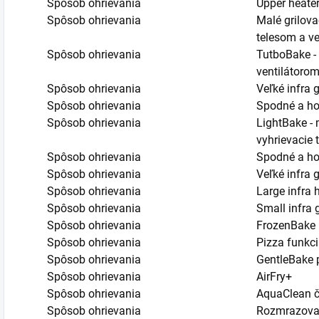
Spôsob ohrievania
Upper heater
Spôsob ohrievania
Malé grilova
telesom a v
Spôsob ohrievania
TutboBake - 
ventilátorom
Spôsob ohrievania
Veľké infra g
Spôsob ohrievania
Spodné a hor
Spôsob ohrievania
LightBake - 
vyhrievacie 
Spôsob ohrievania
Spodné a hor
Spôsob ohrievania
Veľké infra 
Spôsob ohrievania
Large infra 
Spôsob ohrievania
Small infra 
Spôsob ohrievania
FrozenBake 
Spôsob ohrievania
Pizza funkc
Spôsob ohrievania
GentleBake 
Spôsob ohrievania
AirFry+
Spôsob ohrievania
AquaClean či
Spôsob ohrievania
Rozmrazova