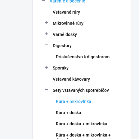
Varenie a pečenie
e
l
Vstavané rúry
Mikrovlnné rúry
Varné dosky
Digestory
Príslušenstvo k digestorom
Sporáky
Vstavané kávovary
Sety vstavaných spotrebičov
Rúra + mikrovlnka
Rúra + doska
Rúra + doska + mikrovlnka
Rúra + doska + mikrovlnka +