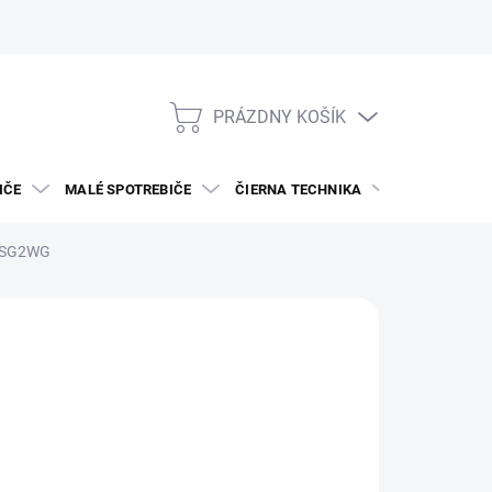
PRÁZDNY KOŠÍK
NÁKUPNÝ
KOŠÍK
IČE
MALÉ SPOTREBIČE
ČIERNA TECHNIKA
DREZY A BAT
1SG2WG
JE
719
otková
VAR NA OBJEDNÁVKU
: