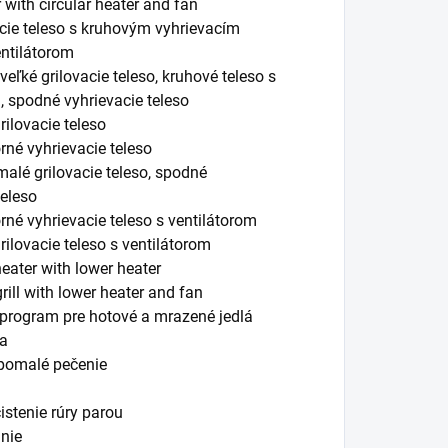
 with circular heater and fan
cie teleso s kruhovým vyhrievacím
entilátorom
veľké grilovacie teleso, kruhové teleso s
, spodné vyhrievacie teleso
rilovacie teleso
né vyhrievacie teleso
malé grilovacie teleso, spodné
teleso
né vyhrievacie teleso s ventilátorom
grilovacie teleso s ventilátorom
heater with lower heater
grill with lower heater and fan
program pre hotové a mrazené jedlá
ia
pomalé pečenie
stenie rúry parou
nie