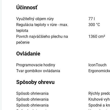
Účinnosť
Využiteľný objem rúry
77 l
Regulácia teploty v rúre - max.
300 °C
teplota
Povrch najväčšieho plechu na
1360 cm²
pečenie
Ovládanie
Programovacie hodiny
IconTouch
Tvar gombíkov ovládania
Ergonomick
Spôsoby ohrevu
Spôsob ohrievania
Rýchly predo
Spôsob ohrievania
Kruhové vyhr
Spôsob ohrievania
Spodné a kru