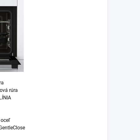
ra
ová rúra
LÍNIA
 oceľ
GentleClose