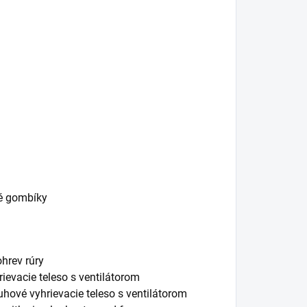
é gombíky
hrev rúry
ievacie teleso s ventilátorom
hové vyhrievacie teleso s ventilátorom