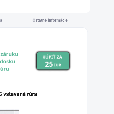
zduch, dotykové
vládanie a tlmené
atváranie dvierok,
a
Ostatné informácie
 teleskopickým...
vstavaná rúra