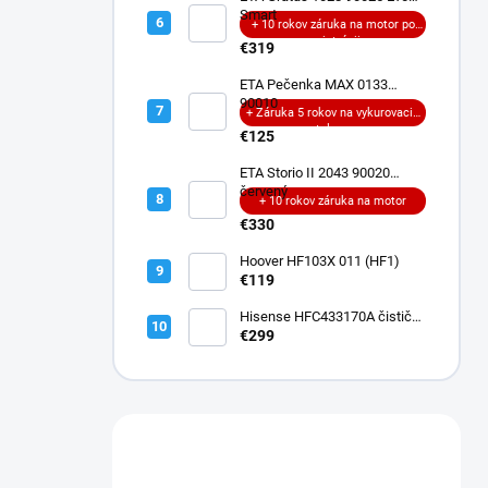
Smart
+ 10 rokov záruka na motor po
registrácii
€319
ETA Pečenka MAX 0133
90010
+ Záruka 5 rokov na vykurovacie
teleso
€125
ETA Storio II 2043 90020
červený
+ 10 rokov záruka na motor
€330
Hoover HF103X 011 (HF1)
€119
Hisense HFC433170A čistič
podláh
€299
Máte otázku?