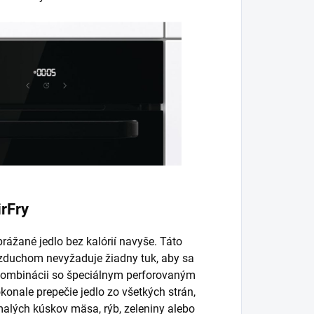
irFry
ážané jedlo bez kalórií navyše. Táto
zduchom nevyžaduje žiadny tuk, aby sa
 kombinácii so špeciálnym perforovaným
konale prepečie jedlo zo všetkých strán,
malých kúskov mäsa, rýb, zeleniny alebo