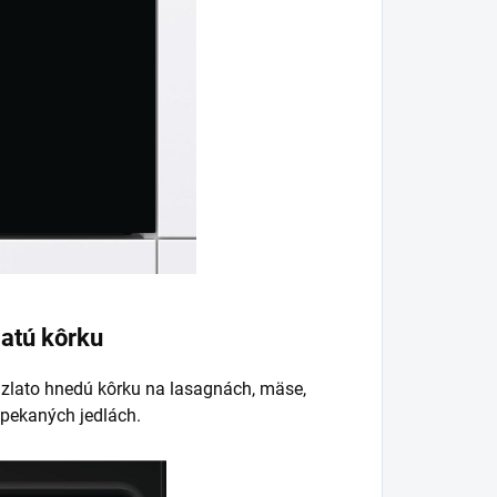
latú kôrku
 zlato hnedú kôrku na lasagnách, mäse,
pekaných jedlách.