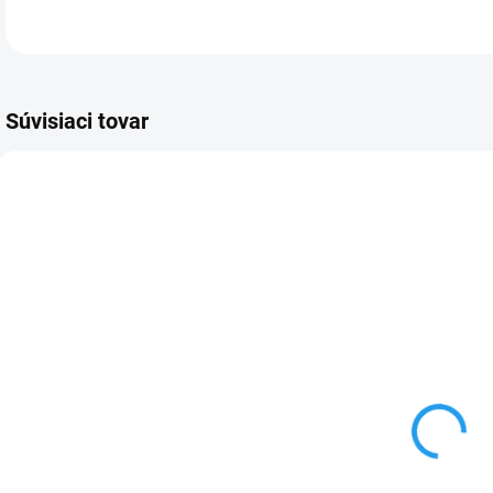
Súvisiaci tovar
TOVAR NA OBJEDNÁVKU
TOVAR NA OBJEDNÁVKU
Gorenje
Gorenje
BM235G1SYB
BOS6737SYB +
BM235G1SYB
S
€399
€799
Do košíka
Do košíka