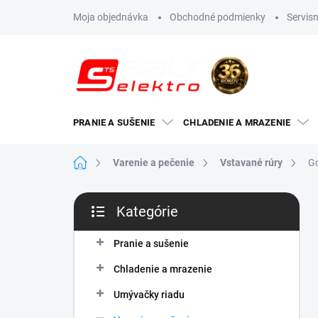
Prejsť
Moja objednávka
Obchodné podmienky
Servisn
na
obsah
PRANIE A SUŠENIE
CHLADENIE A MRAZENIE
Domov
Varenie a pečenie
Vstavané rúry
G
B
Kategórie
o
Preskočiť
č
kategórie
n
Pranie a sušenie
ý
Chladenie a mrazenie
p
a
Umývačky riadu
n