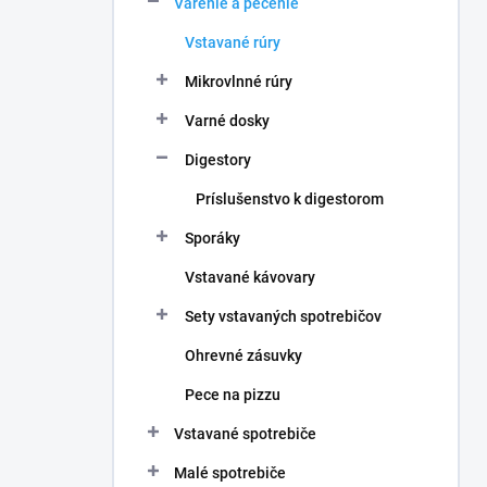
Varenie a pečenie
e
l
Vstavané rúry
Mikrovlnné rúry
Varné dosky
Digestory
Príslušenstvo k digestorom
Sporáky
Vstavané kávovary
Sety vstavaných spotrebičov
Ohrevné zásuvky
Pece na pizzu
Vstavané spotrebiče
Malé spotrebiče