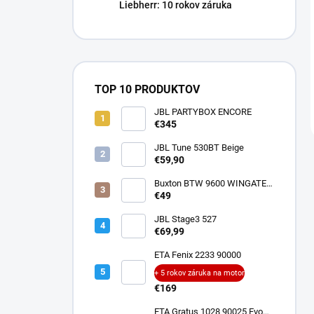
Liebherr: 10 rokov záruka
TOP 10 PRODUKTOV
JBL PARTYBOX ENCORE
€345
JBL Tune 530BT Beige
€59,90
Buxton BTW 9600 WINGATE
ANC
€49
JBL Stage3 527
€69,99
ETA Fenix 2233 90000
+ 5 rokov záruka na motor
€169
ETA Gratus 1028 90025 Evo