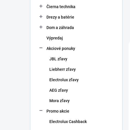
Čierna technika
Drezy a batérie
Dom a záhrada
Výpredaj
Akciové ponuky
JBL zľavy
Liebherr zľavy
Electrolux zľavy
AEG zľavy
Mora zľavy
Promo akcie
Electrolux Cashback