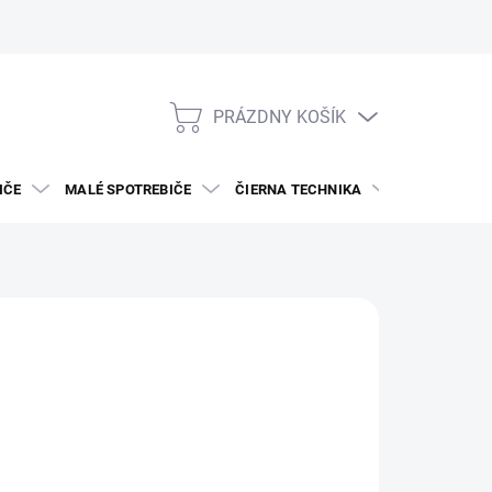
PRÁZDNY KOŠÍK
NÁKUPNÝ
KOŠÍK
IČE
MALÉ SPOTREBIČE
ČIERNA TECHNIKA
DREZY A BAT
NJE
519
€439
otková
SKLADE V E-SHOPE
: