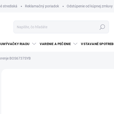
é strediská
Reklamačný poriadok
Odstúpenie od kúpnej zmluvy
Hľadať
UMÝVAČKY RIADU
VARENIE A PEČENIE
VSTAVANÉ SPOTREB
orenje BOS6737SYB
2 hodnotenia
Podrobnosti hodnotenia
ZNAČKA:
GORE
€
Jedn
NA 
cena