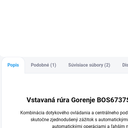
Mikrovlnná rúra
vstavaná –
Set spotrebičov –
K
mikrovlnný výkon
vstavaná rúra +
b
900 W, 23 litrov,
vstavaná
n
výkon grilu 1200 W,
mikrovlnka,
o
veľkosť taniera
kolekcia Simplicity
p
31.5 cm,
G
rozmrazovanie a
a
gril, otočný tanier,
a
dotykové
u
Popis
Podobné (1)
Súvisiace súbory (2)
Di
ovládanie, farba
v
čierna,...
i
Vstavaná rúra Gorenje BOS6737S
Kombinácia dotykového ovládania a centrálneho pod
skutočne zjednodušený zážitok s automatickými
automatickými operáciami a ľahším