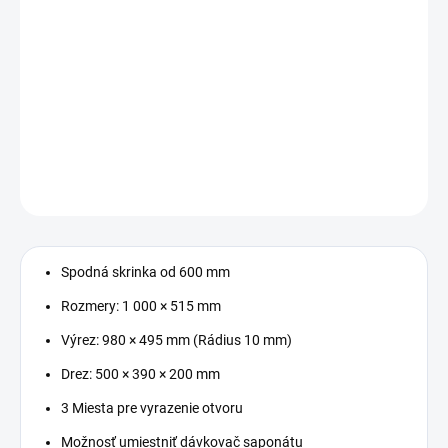
−
+
Pridať do košíka
Kuchynský drez – Spodná skrinka od 600 mm, Rozmery: 1 000 ×
515 mm, Výrez: 980 × 495 mm (Rádius 10 mm), Drez: 500 × 390 ×
200 mm, vanička vpravo
DETAILNÉ INFORMÁCIE
OPÝTAŤ SA
STRÁŽIŤ
Spodná skrinka od 600 mm
Rozmery: 1 000 × 515 mm
Výrez: 980 × 495 mm (Rádius 10 mm)
Drez: 500 × 390 × 200 mm
3 Miesta pre vyrazenie otvoru
Možnosť umiestniť dávkovač saponátu