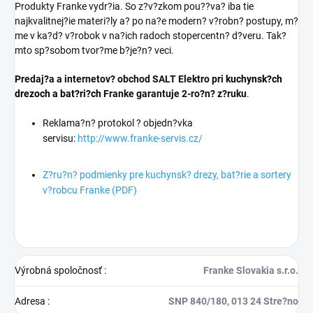
Produkty Franke vydr?ia. So z?v?zkom pou??va? iba tie
najkvalitnej?ie materi?ly a? po na?e modern? v?robn? postupy, m?
me v ka?d? v?robok v na?ich radoch stopercentn? d?veru. Tak?
mto sp?sobom tvor?me b?je?n? veci.
Predaj?a a internetov? obchod SALT Elektro pri
kuchynsk?ch
drezoch a bat?ri?ch
Franke garantuje 2-ro?n? z?ruku
.
Reklama?n? protokol ? objedn?vka
servisu:
http://www.franke-servis.cz/
Z?ru?n? podmienky pre kuchynsk? drezy, bat?rie a sortery
v?robcu Franke (PDF)
Výrobná spoločnosť
:
Franke Slovakia s.r.o.
Adresa
:
SNP 840/180, 013 24 Stre?no