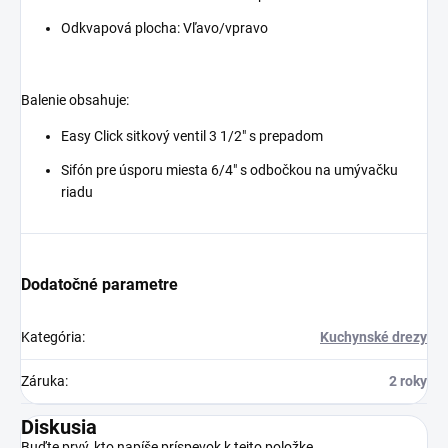
Odkvapová plocha: Vľavo/vpravo
Balenie obsahuje:
Easy Click sitkový ventil 3 1/2" s prepadom
Sifón pre úsporu miesta 6/4" s odbočkou na umývačku
riadu
Dodatočné parametre
Kategória
:
Kuchynské drezy
Záruka
:
2 roky
Diskusia
Buďte prvý, kto napíše príspevok k tejto položke.