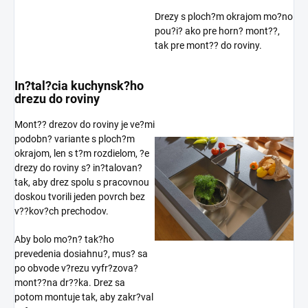
Drezy s ploch?m okrajom mo?no
pou?i? ako pre horn? mont??,
tak pre mont?? do roviny.
In?tal?cia kuchynsk?ho
drezu do roviny
Mont?? drezov do roviny je ve?mi
podobn? variante s ploch?m
okrajom, len s t?m rozdielom, ?e
drezy do roviny s? in?talovan?
tak, aby drez spolu s pracovnou
doskou tvorili jeden povrch bez
v??kov?ch prechodov.
Aby bolo mo?n? tak?ho
prevedenia dosiahnu?, mus? sa
po obvode v?rezu vyfr?zova?
mont??na dr??ka. Drez sa
potom montuje tak, aby zakr?val