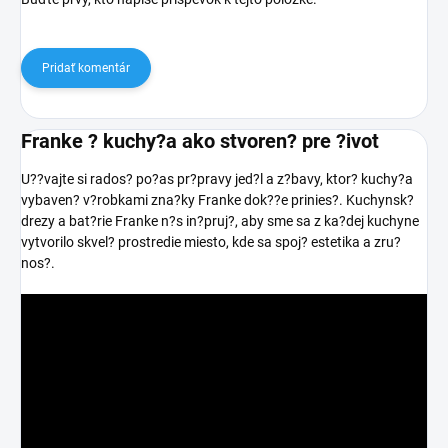
Pridať komentár
Franke ? kuchy?a ako stvoren? pre ?ivot
U??vajte si rados? po?as pr?pravy jed?l a z?bavy, ktor? kuchy?a
vybaven? v?robkami zna?ky Franke dok??e prinies?. Kuchynsk?
drezy a bat?rie Franke n?s in?pruj?, aby sme sa z ka?dej kuchyne
vytvorilo skvel? prostredie miesto, kde sa spoj? estetika a zru?
nos?.