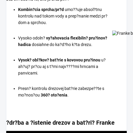
Kombin?cia sprcha/pr?d
umo??uje absol?tnu
kontrolu nad tokom vody a prep?nanie medzi pr?
dom a sprchou.
Vysoko odoln?
vy?ahovacia flexibiln? pru?inov?
hadica
dosiahne do ka?d?ho k?ta drezu.
Vysok? obl?kov? bat?rie s kovovou pru?inou
u?
ah?uj? pr?cu aj s t?mi najv????mi hrncami a
panvicami.
Presn? kontrolu drezovej bat?rie zabezpe??te s
mo?nos?ou
360? oto?enia
.
?dr?ba a ?istenie drezov a bat?ri? Franke