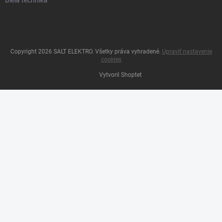
Copyright 2026
SALT ELEKTRO
. Všetky práva vyhradené.
Upraviť nastavenie
cookies
Vytvoril Shoptet