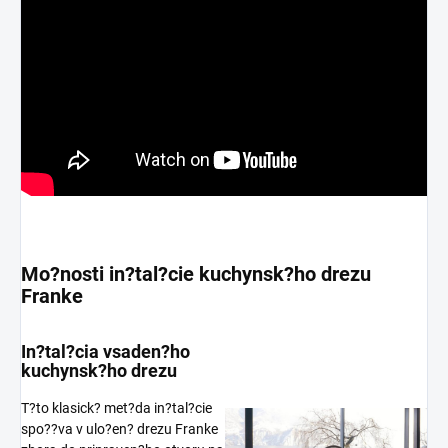
Mo?nosti in?tal?cie kuchynsk?ho drezu
Franke
In?tal?cia vsaden?ho
kuchynsk?ho drezu
T?to klasick? met?da in?tal?cie
spo??va v ulo?en? drezu Franke