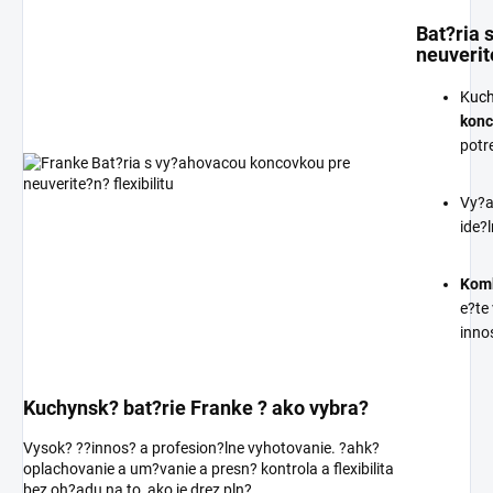
Bat?ria 
neuverite
Kuch
kon
potr
Vy?a
ide?
Komb
e?te
innos
Kuchynsk? bat?rie Franke ? ako vybra?
Vysok? ??innos? a profesion?lne vyhotovanie. ?ahk?
oplachovanie a um?vanie a presn? kontrola a flexibilita
bez oh?adu na to, ako je drez pln?.