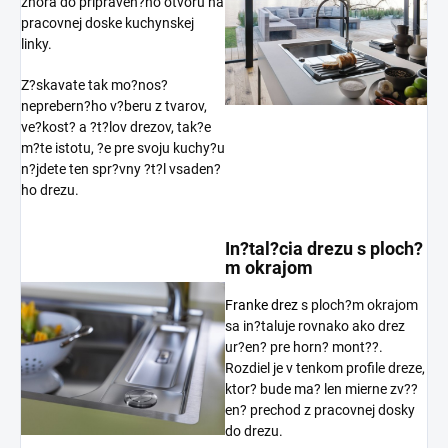
zhora do pripraven?ho otvoru na
pracovnej doske kuchynskej
linky.
Z?skavate tak mo?nos?
neprebern?ho v?beru z tvarov,
ve?kost? a ?t?lov drezov, tak?e
m?te istotu, ?e pre svoju kuchy?u
n?jdete ten spr?vny ?t?l vsaden?
ho drezu.
In?tal?cia drezu s ploch?
m okrajom
Franke drez
s ploch?m okrajom
sa in?taluje rovnako ako drez
ur?en? pre horn? mont??.
Rozdiel je v tenkom profile dreze,
ktor? bude ma? len mierne zv??
en? prechod z pracovnej dosky
do drezu.