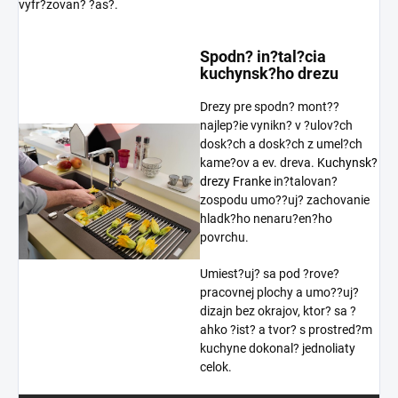
vyfr?zovan? ?as?.
Spodn? in?tal?cia
kuchynsk?ho drezu
Drezy pre spodn? mont??
najlep?ie vynikn? v ?ulov?ch
dosk?ch a dosk?ch z umel?ch
kame?ov a ev. dreva.
Kuchynsk?
drezy Franke
in?talovan?
zospodu umo??uj? zachovanie
hladk?ho nenaru?en?ho
povrchu.
Umiest?uj? sa pod ?rove?
pracovnej plochy a umo??uj?
dizajn bez okrajov, ktor? sa ?
ahko ?ist? a tvor? s prostred?m
kuchyne dokonal? jednoliaty
celok.