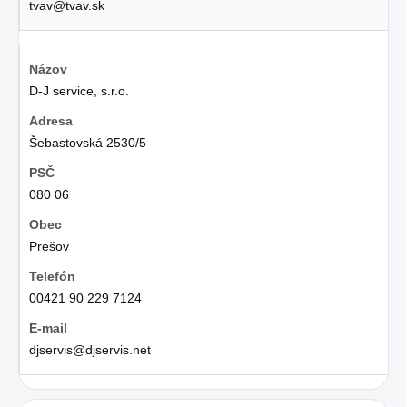
tvav@tvav.sk
D-J service, s.r.o.
Šebastovská 2530/5
080 06
Prešov
00421 90 229 7124
djservis@djservis.net