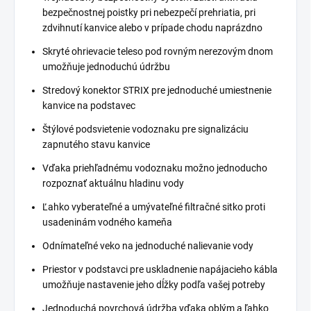
bezpečnostnej poistky pri nebezpečí prehriatia, pri
zdvihnutí kanvice alebo v prípade chodu naprázdno
Skryté ohrievacie teleso pod rovným nerezovým dnom
umožňuje jednoduchú údržbu
Stredový konektor STRIX pre jednoduché umiestnenie
kanvice na podstavec
Štýlové podsvietenie vodoznaku pre signalizáciu
zapnutého stavu kanvice
Vďaka priehľadnému vodoznaku možno jednoducho
rozpoznať aktuálnu hladinu vody
Ľahko vyberateľné a umývateľné filtračné sitko proti
usadeninám vodného kameňa
Odnímateľné veko na jednoduché nalievanie vody
Priestor v podstavci pre uskladnenie napájacieho kábla
umožňuje nastavenie jeho dĺžky podľa vašej potreby
Jednoduchá povrchová údržba vďaka oblým a ľahko