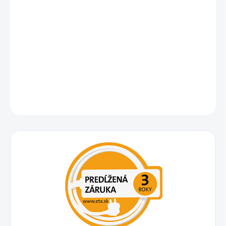
Rýchlovarná kanvica – objem 1.7 l, príkon 2150W, materiál: nerez,
automatické vypnutie, filter, skrytá špirála, tepelná poistka,
ukazovateľ vodnej hladiny a úložný priestor pre kábel, typ filtra:
vyberateľný, červená a strieborná
DETAILNÉ INFORMÁCIE
OPÝTAŤ SA
STRÁŽIŤ