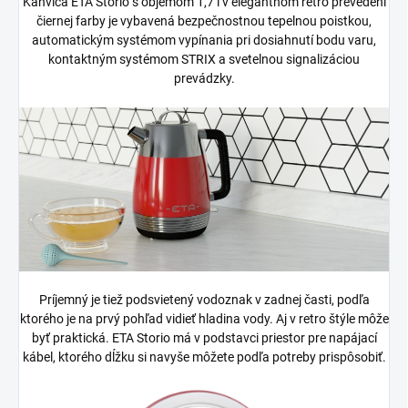
Kanvica ETA Storio s objemom 1,7 l v elegantnom retro prevedení
čiernej farby je vybavená bezpečnostnou tepelnou poistkou,
automatickým systémom vypínania pri dosiahnutí bodu varu,
kontaktným systémom STRIX a svetelnou signalizáciou
prevádzky.
Príjemný je tiež podsvietený vodoznak v zadnej časti, podľa
ktorého je na prvý pohľad vidieť hladina vody. Aj v retro štýle môže
byť praktická. ETA Storio má v podstavci priestor pre napájací
kábel, ktorého dĺžku si navyše môžete podľa potreby prispôsobiť.