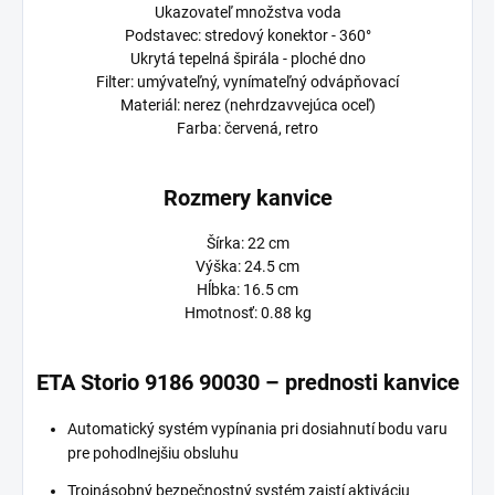
Ukazovateľ množstva voda
Podstavec: stredový konektor - 360°
Ukrytá tepelná špirála - ploché dno
Filter: umývateľný, vynímateľný odvápňovací
Materiál: nerez (nehrdzavvejúca oceľ)
Farba: červená, retro
Rozmery kanvice
Šírka: 22 cm
Výška: 24.5 cm
Hĺbka: 16.5 cm
Hmotnosť: 0.88 kg
ETA Storio 9186 90030 – prednosti kanvice
Automatický systém vypínania pri dosiahnutí bodu varu
pre pohodlnejšiu obsluhu
Trojnásobný bezpečnostný systém zaistí aktiváciu