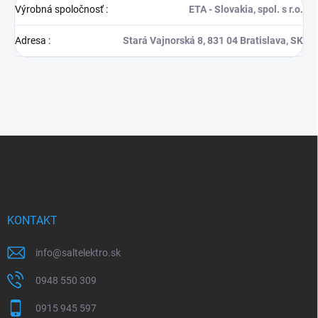
Výrobná spoločnosť
:
ETA - Slovakia, spol. s r.o.
Adresa
:
Stará Vajnorská 8, 831 04 Bratislava, SK
Z
á
p
ä
t
i
KONTAKT
e
info
@
saltelektro.sk
0948 550 309
0915 945 597