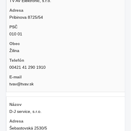
TV AV Elektronic, s.r.o.
Pribinova 8725/54
010 01
Žilina
00421 41 290 1910
tvav@tvav.sk
D-J service, s.r.o.
Šebastovská 2530/5