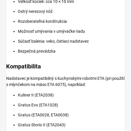
Veľkosť kociek: cca 10 × 10 mm
Ostrý nerezový nôž
Rozoberateľná konštrukcia
Možnosť umývania v umývačke riadu
Súčasť balenia: veko, čistiaci nadstavec
Bezpečná prevádzka
Kompatibilita
Nadstavec je kompatibilný s kuchynskými robotmi ETA (pri použití
s mlynčekom na mäso ETA 6075), napríklad:
Kuliner II (ETA2038)
Gratus Evo (ETA1028)
Gratus (ETA0028, ETA0038)
Gratus Storio II (ETA2043)