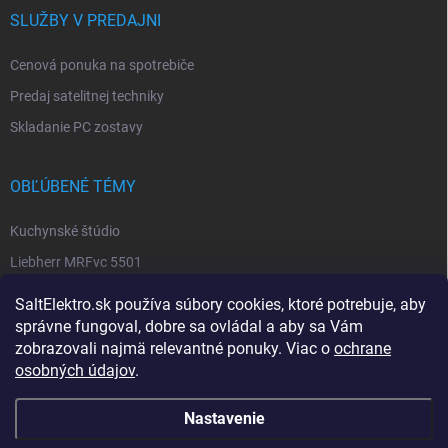
SLUŽBY V PREDAJNI
Cenová ponuka na spotrebiče
Predaj satelitnej techniky
Skladanie PC zostavy
OBĽÚBENÉ TÉMY
Kuchynské štúdio
Liebherr MRFvc 5501
Elektro SALT sabinov. okres
SaltElektro.sk používa súbory cookies, ktoré potrebuje, aby
Spotrebiče Miele
správne fungoval, dobre sa ovládal a aby sa Vám
zobrazovali najmä relevantné ponuky. Viac o
ochrane
Biela technika
osobných údajov
.
Nastavenie