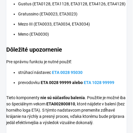
Gustus (ETA0128, ETA1128, ETA3128, ETA4126, ETA4128)
Gratussino (ETA0023, ETA3023)
Mezo III (ETA0033, ETA0034, ETA3034)
Meno (ETA0030)
Dôležité upozornenie
Pre správnu funkciu je nutné použiť:
strúhací nástavec
ETA 0028 95030
prevodovku
ETA 0028 99999 alebo
ETA 1028 99999
Tieto komponenty
nie sú súčasťou balenia
. Použitie je možné iba
so špeciálnym vekom
ETA002800810
, ktoré nájdete v balení (bez
horného loga ETA). S týmto nadstavcom premeníte zdĺhavé
krájanie na rýchly a presný proces, vďaka ktorému bude príprava
jedál efektívnejšia a výsledok vizuálne dokonalý.