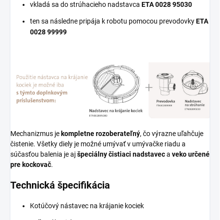
vkladá sa do strúhacieho nadstavca
ETA 0028 95030
ten sa následne pripája k robotu pomocou prevodovky
ETA
0028 99999
Mechanizmus je
kompletne rozoberateľný
, čo výrazne uľahčuje
čistenie. Všetky diely je možné umývať v umývačke riadu a
súčasťou balenia je aj
špeciálny čistiaci nadstavec
a
veko určené
pre kockovač
.
Technická špecifikácia
Kotúčový nástavec na krájanie kociek