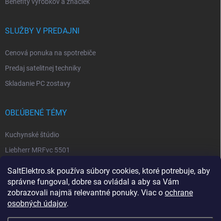
Benefity výrobkov a značiek
SLUŽBY V PREDAJNI
Cenová ponuka na spotrebiče
Predaj satelitnej techniky
Skladanie PC zostavy
OBĽÚBENÉ TÉMY
Kuchynské štúdio
Liebherr MRFvc 5501
Elektro SALT sabinov. okres
SaltElektro.sk používa súbory cookies, ktoré potrebuje, aby
Spotrebiče Miele
správne fungoval, dobre sa ovládal a aby sa Vám
zobrazovali najmä relevantné ponuky. Viac o
ochrane
Biela technika
osobných údajov
.