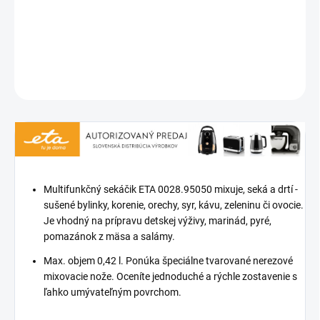
s objemom 420 ml, kvalitný štvorramenný nôž z nehrdzavejúcej
ocele, bezprevodový systém sekania
DETAILNÉ INFORMÁCIE
OPÝTAŤ SA
STRÁŽIŤ
Multifunkčný sekáčik ETA 0028.95050 mixuje, seká a drtí -
sušené bylinky, korenie, orechy, syr, kávu, zeleninu či ovocie.
Je vhodný na prípravu detskej výživy, marinád, pyré,
pomazánok z mäsa a salámy.
Max. objem 0,42 l. Ponúka špeciálne tvarované nerezové
mixovacie nože. Oceníte jednoduché a rýchle zostavenie s
ľahko umývateľným povrchom.