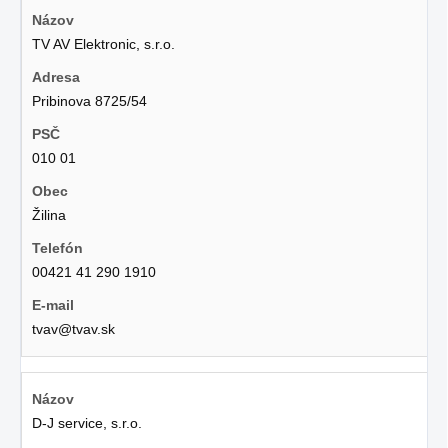
TV AV Elektronic, s.r.o.
Pribinova 8725/54
010 01
Žilina
00421 41 290 1910
tvav@tvav.sk
D-J service, s.r.o.