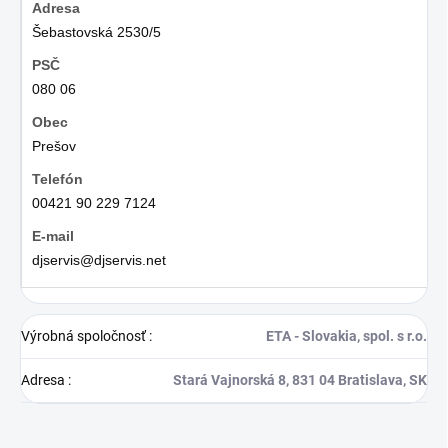
Šebastovská 2530/5
080 06
Prešov
00421 90 229 7124
djservis@djservis.net
Výrobná spoločnosť
:
ETA - Slovakia, spol. s r.o.
Adresa
:
Stará Vajnorská 8, 831 04 Bratislava, SK