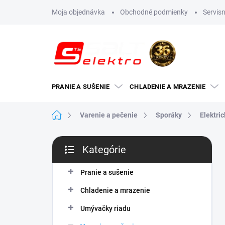
Prejsť
Moja objednávka
Obchodné podmienky
Servisn
na
obsah
PRANIE A SUŠENIE
CHLADENIE A MRAZENIE
Domov
Varenie a pečenie
Sporáky
Elektri
B
Kategórie
o
Preskočiť
č
kategórie
n
Pranie a sušenie
ý
Chladenie a mrazenie
p
a
Umývačky riadu
n