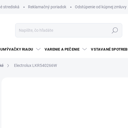
é strediská
Reklamačný poriadok
Odstúpenie od kúpnej zmluvy
Hľadať
UMÝVAČKY RIADU
VARENIE A PEČENIE
VSTAVANÉ SPOTREB
cké
Electrolux LKR540266W
Neohodnotené
Podrobnosti hodnotenia
ZNAČKA:
EL
€
Jedn
3 - 
cena
Spor