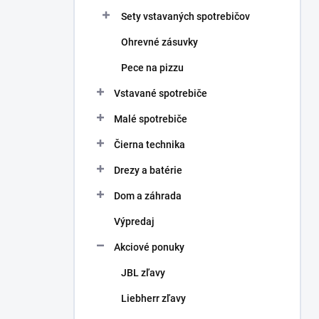
Sety vstavaných spotrebičov
Ohrevné zásuvky
Pece na pizzu
Vstavané spotrebiče
Malé spotrebiče
Čierna technika
Drezy a batérie
Dom a záhrada
Výpredaj
Akciové ponuky
JBL zľavy
Liebherr zľavy