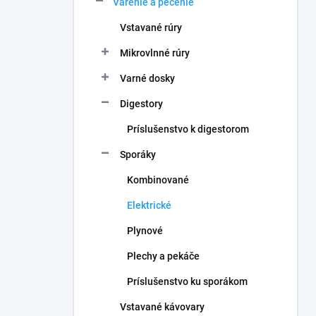
Varenie a pečenie
e
l
Vstavané rúry
Mikrovlnné rúry
Varné dosky
Digestory
Príslušenstvo k digestorom
Sporáky
Kombinované
Elektrické
Plynové
Plechy a pekáče
Príslušenstvo ku sporákom
Vstavané kávovary