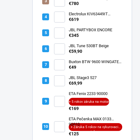
€780
Electrolux KIV63449IT
SaphirMatt SE
€619
JBL PARTYBOX ENCORE
€345
JBL Tune 530BT Beige
€59,90
Buxton BTW 9600 WINGATE
ANC
€49
JBL Stage3 527
€69,99
ETA Fenix 2233 90000
+ 5 rokov záruka na motor
€169
ETA Pečenka MAX 0133
90010
+ Záruka 5 rokov na vykurovacie
teleso
€125