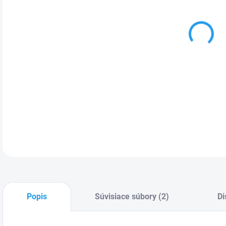
trie
DOSK
polo
úrov
vzdu
DETA
Popis
Súvisiace súbory (2)
Di