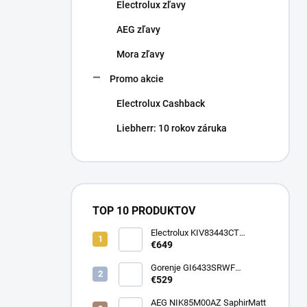
Electrolux zľavy
AEG zľavy
Mora zľavy
Promo akcie
Electrolux Cashback
Liebherr: 10 rokov záruka
TOP 10 PRODUKTOV
Electrolux KIV83443CT
SaphirMatt
€649
Gorenje GI6433SRWF
InfiniteMatt
€529
AEG NIK85M00AZ SaphirMatt