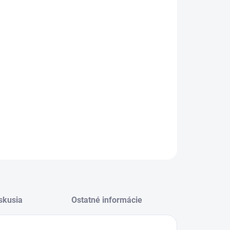
da A, rozmery 85,8 × 50 × 60 cm (V×Š×H), 4 platničky, VARNÁ
A: ovládanie pomocou otočných gombíkov, RÚRA:
hovateľné nožičky a rovnomerné pečenie na viacerých
niach, programy rúry gril, rozmrazovanie a pravý horúci
ch, biela farba
ILNÉ INFORMÁCIE
OPÝTAŤ SA
STRÁŽIŤ
skusia
Ostatné informácie