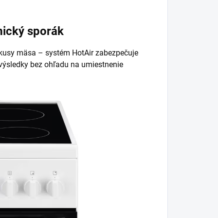
ický sporák
 kusy mäsa – systém HotAir zabezpečuje
é výsledky bez ohľadu na umiestnenie