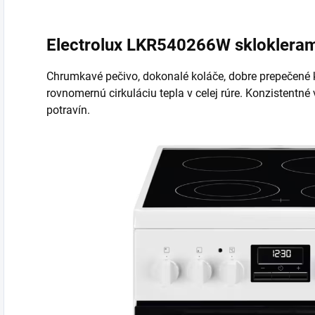
Electrolux LKR540266W sklokleram
Chrumkavé pečivo, dokonalé koláče, dobre prepečené
rovnomernú cirkuláciu tepla v celej rúre. Konzistentn
potravín.