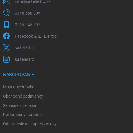
info
@
saltelektro.sk
0948 550 309
0915 945 597
Facebook SALT Elektro
saltelektro
saltelektro
NAKUPOVANIE
Moja objednávka
Obchodné podmienky
Servisné strediská
Reklamačný poriadok
Odstúpenie od kúpnej zmluvy