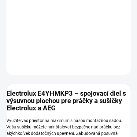
−
+
Pridať do košíka
Medzikus – pre práčky a sušičky AEG/Electrolux, vhodné pre 60
cm široké a 80 – 84 cm hlboké spotrebiče, výsuvná odkladacia
plocha do 34 cm
DETAILNÉ INFORMÁCIE
OPÝTAŤ SA
STRÁŽIŤ
Electrolux E4YHMKP3 – spojovací diel s
výsuvnou plochou pre práčky a sušičky
Electrolux a AEG
Využite váš priestor na maximum s našou montážnou sadou.
Vašu sušičku môžete nainštalovať bezpečne nad práčku bez
akýchkoľvek dodatočných upevnení. Zabudovaná posuvná