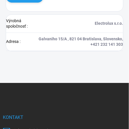
Výrobná
Electrolux s.r.o.
spoločnosť
:
Galvaniho 15/A , 821 04 Bratislava, Slovensko,
Adresa
:
+421 232 141 303
Z
á
p
ä
t
i
KONTAKT
e