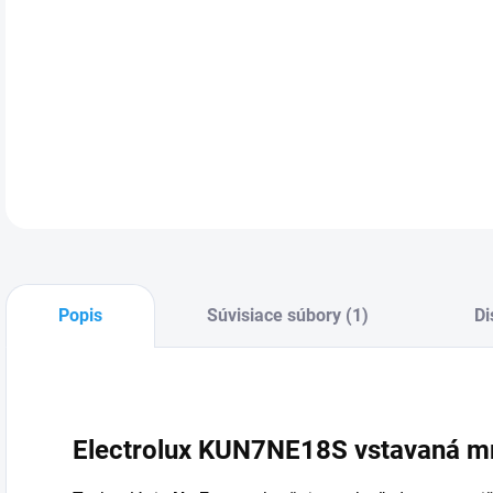
Mraz
Fros
zmra
1772
DETA
Popis
Súvisiace súbory (1)
Di
Electrolux KUN7NE18S vstavaná m