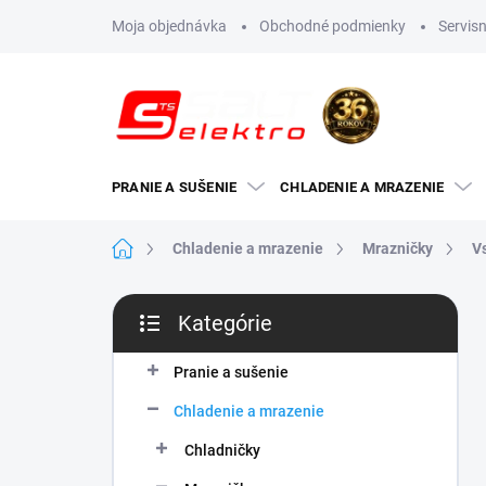
Prejsť
Moja objednávka
Obchodné podmienky
Servisn
na
obsah
PRANIE A SUŠENIE
CHLADENIE A MRAZENIE
Domov
Chladenie a mrazenie
Mrazničky
V
B
Kategórie
o
Preskočiť
č
kategórie
n
Pranie a sušenie
ý
Chladenie a mrazenie
p
a
Chladničky
n