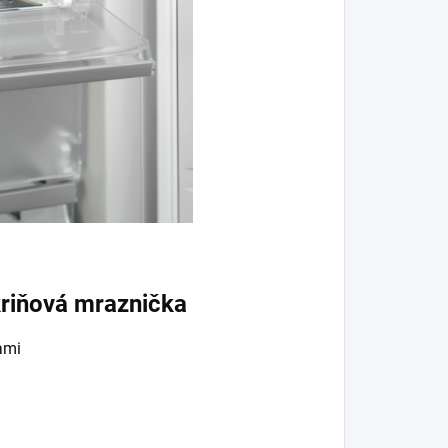
riňová mraznička
ami