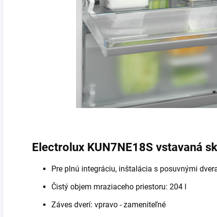
Electrolux KUN7NE18S vstavaná sk
Pre plnú integráciu, inštalácia s posuvnými dver
Čistý objem mraziaceho priestoru: 204 l
Záves dverí: vpravo - zameniteľné