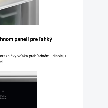
chnom paneli pre ľahký
m mrazničky vďaka prehľadnému displeju
li.