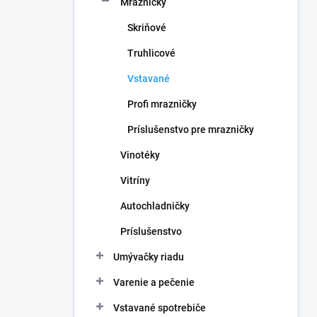
Mrazničky
e
l
Skriňové
Truhlicové
Vstavané
Profi mrazničky
Príslušenstvo pre mrazničky
Vinotéky
Vitríny
Autochladničky
Príslušenstvo
Umývačky riadu
Varenie a pečenie
Vstavané spotrebiče