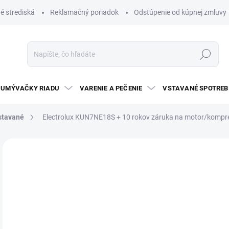
é strediská
Reklamačný poriadok
Odstúpenie od kúpnej zmluvy
Hľadať
UMÝVAČKY RIADU
VARENIE A PEČENIE
VSTAVANÉ SPOTREB
stavané
Electrolux KUN7NE18S
+ 10 rokov záruka na motor/kompres
Neohodnotené
Podrobnosti hodnotenia
ZNAČKA:
EL
€
Jedn
NA 
cena