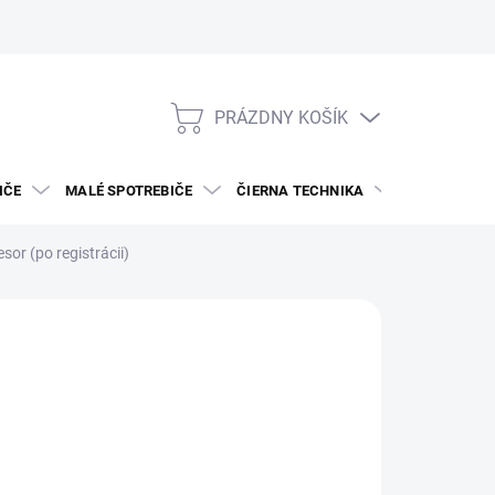
PRÁZDNY KOŠÍK
NÁKUPNÝ
KOŠÍK
IČE
MALÉ SPOTREBIČE
ČIERNA TECHNIKA
DREZY A BAT
or (po registrácii)
ECTROLUX
959
otková
SKLADE V E-SHOPE
: