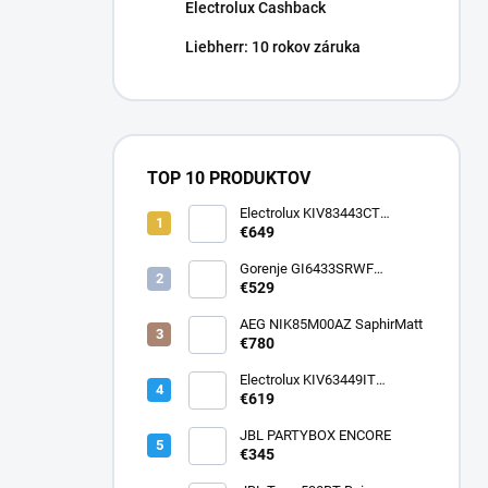
Electrolux Cashback
Liebherr: 10 rokov záruka
TOP 10 PRODUKTOV
Electrolux KIV83443CT
SaphirMatt
€649
Gorenje GI6433SRWF
InfiniteMatt
€529
AEG NIK85M00AZ SaphirMatt
€780
Electrolux KIV63449IT
SaphirMatt SE
€619
JBL PARTYBOX ENCORE
€345