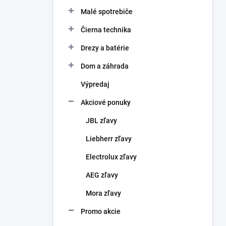
Malé spotrebiče
Čierna technika
Drezy a batérie
Dom a záhrada
Výpredaj
Akciové ponuky
JBL zľavy
Liebherr zľavy
Electrolux zľavy
AEG zľavy
Mora zľavy
Promo akcie