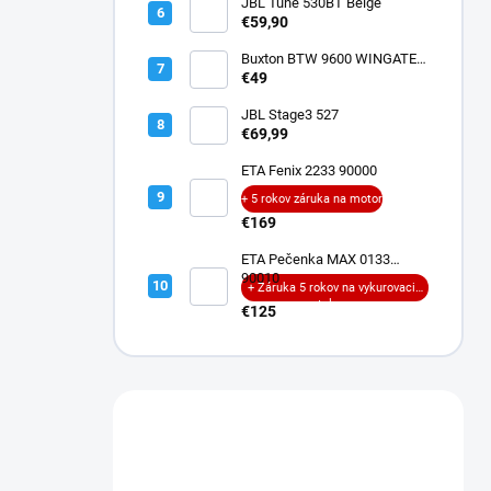
JBL Tune 530BT Beige
€59,90
Buxton BTW 9600 WINGATE
ANC
€49
JBL Stage3 527
€69,99
ETA Fenix 2233 90000
+ 5 rokov záruka na motor
€169
ETA Pečenka MAX 0133
90010
+ Záruka 5 rokov na vykurovacie
teleso
€125
Máte otázku?
Obráťte sa na nás.