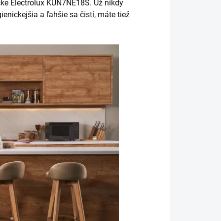
čke Electrolux KUN7NE18S. Už nikdy
nickejšia a ľahšie sa čistí, máte tiež