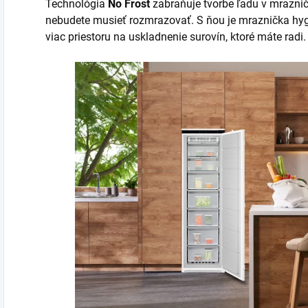
Technológia
No Frost
zabraňuje tvorbe ľadu v mrazni
nebudete musieť rozmrazovať. S ňou je mraznička hygie
viac priestoru na uskladnenie surovín, ktoré máte radi.