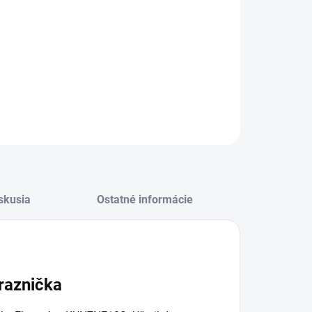
nička – vstavaná, zásuvková, energetická trieda E, No
t, objem 212 litrov, hlučnosť 35 dB,
Action Freeze -
rýchle
zovanie, akumulačná doba 10 h, rozmery VxŠxH (mm):
 x 546 x 549
ILNÉ INFORMÁCIE
OPÝTAŤ SA
STRÁŽIŤ
skusia
Ostatné informácie
raznička