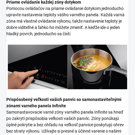
Priame ovládanie každej zóny dotykom
Pomocou ovládačov na priame ovládanie dotykom jednoducho
upravte nastavenia teploty vášho varného panela. Každá varná
zóna má vlastné ovládanie výkonu, takže nastavenie teploty je
dobre viditeľné a ľahko ho môžete zmeniť. A keďže ide o jeden
hladký povrch, jednoducho sa čistí.
Prispôsobený veľkosti vašich panvíc so samonastaviteľnými
zónami varného panela Infinite
Samonastavovacie varné zóny varného panela Infinite sa hneď
po zakrytí prispôsobia veľkosti vašich panvíc. Zóny ponúkajú
úplné pokrytie a bez ohľadu na veľkosť panvice poskytujú ohrev
bez straty výkonu. Užívajte si presné a účinné varenie s našimi