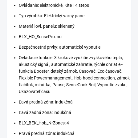
Ovládanie:
elektronické, Kite 14 steps
Typ výrobku:
Elektrický varný panel
Materiál ovl. panelu:
sklenený
BLX_HO_SensePro:
no
Bezpečnostné prvky:
automatické vypnutie
Ovládacie funkcie:
3 krokové využitie zvyškového tepla,
akustický signál, automatické zahratie, rýchle ohriatie -
funkcia Booster, detský zámok, Časovač, Eco časovač,
Flexible Powermanagement, Hob-hood connection, zámok
tlačítok, minútka, Pause, SenseCook Boil, Vypnutie zvuku,
Ukazovateľ času
Ľavá predná zóna:
indukčná
Ľavá zadná zóna:
indukčná
BLX_BEK_Hob_NrZones:
4
Pravá predná zóna:
indukčná