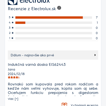
Recenzie z Electrolux.sk
5
★
7
4
★
1
3
★
0
2
★
0
1
★
0
Dátum - najnovšie ako prvé
Indukčná varná doska EIS62443
Jana
2024/12/18
Rovnakú som kupovala pred rokom rodičom a
keďže nám veľmi vyhovuje, kúpila som aj sebe.
Oceňujem funkciu prepojenia s digestorom
(automaticky sa zapne digestor, keď spustím
viac [+]
varenie) a taktiež jednoduchosť ovládania.
Celkovo super za primeranú cenu.
Vyžiadaná recenzia