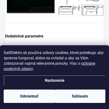
Dodatočné parametre
Kategória
:
Indukčné varné dosky
SaltElektro.sk používa súbory cookies, ktoré potrebuje, aby
správne fungoval, dobre sa ovládal a aby sa Vám
Záruka
:
2 roky
zobrazovali najmä relevantné ponuky. Viac o
ochrane
osobných údajov
.
Diskusia
Buďte prvý, kto napíše príspevok k tejto položke.
Nastavenie
Pridať komentár
Odmietnuť
Súhlasím