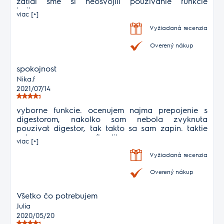
zatial sme si neosvojili pouzivanie funkcie
boilsense
viac [+]
Vyžiadaná recenzia
Overený nákup
spokojnost
Nika.f
2021/07/14
vyborne funkcie. ocenujem najma prepojenie s
digestorom, nakolko som nebola zvyknuta
pouzivat digestor, tak takto sa sam zapin. taktie
vyborny pomer cena/kvalita
viac [+]
Vyžiadaná recenzia
Overený nákup
Všetko čo potrebujem
Julia
2020/05/20