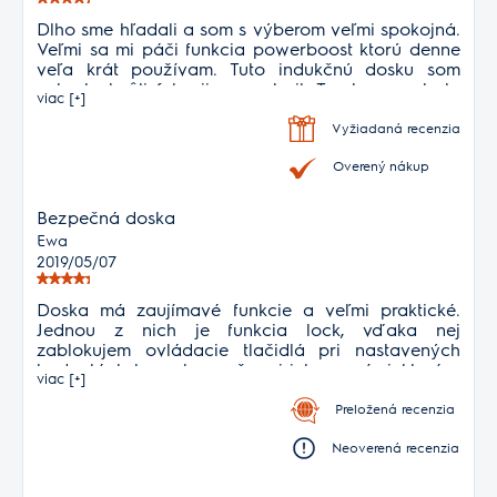
Dlho sme hľadali a som s výberom veľmi spokojná.
Veľmi sa mi páči funkcia powerboost ktorú denne
veľa krát používam. Tuto indukčnú dosku som
vybrala kvôli fukncii sense boil. Trochu som bola
viac [+]
sklamaná že je určená primárne na varenie presne
určeného množstva zemiakov a vody ale da sa
Vyžiadaná recenzia
použiť aj inokedy len radšej dozorujem.
Overený nákup
Bezpečná doska
Ewa
2019/05/07
Doska má zaujímavé funkcie a veľmi praktické.
Jednou z nich je funkcia lock, vďaka nej
zablokujem ovládacie tlačidlá pri nastavených
hodnotách bez obavy, že mi ich zmení niektoré z
viac [+]
detí. Doska nahrieva iba hrnce, preto sa nebojím
popálenia. Odporúčam každému, kto čaká
Preložená recenzia
bezpečnosť.
Neoverená recenzia