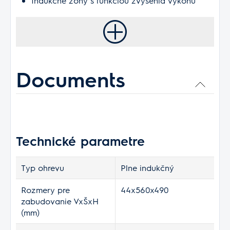
Indukčné zóny s funkciou zvýšenia výkonu
Documents
Technické parametre
Typ ohrevu
Plne indukčný
Rozmery pre
44x560x490
zabudovanie VxŠxH
(mm)