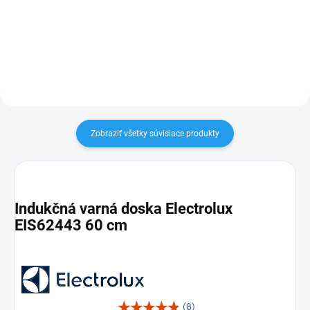
doska + vstavaná umývačka
umývačka 60 cm + indukčná
riadu, čierny dizajn
varná doska, čierny dizajn
Zobraziť všetky súvisiace produkty
Indukčná varná doska Electrolux
EIS62443 60 cm
(8)