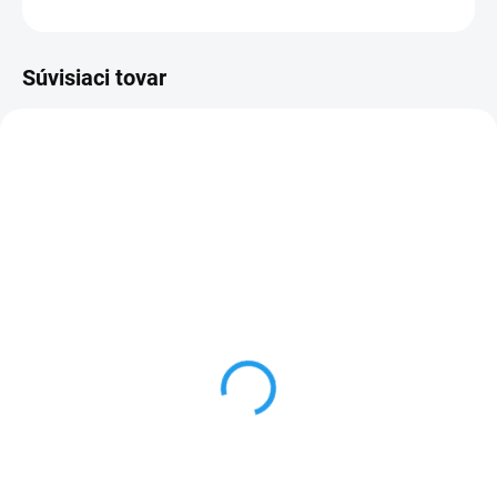
OPÝTAŤ SA
STRÁŽIŤ
Súvisiaci tovar
NOVINKA
3 - 5 DNÍ
3 - 5 DNÍ
Electrolux KODEH70X +
Electrolux EOD5F71Z +
CIV634 + EES48200L
EIS67453 + EES848200L
€1 249
€1 239
Do košíka
Do košíka
Set vstavaných spotrebičov –
Set vstavaných spotrebičov –
vstavaná rúra + indukčná varná
vstavaná rúra + vstavaná