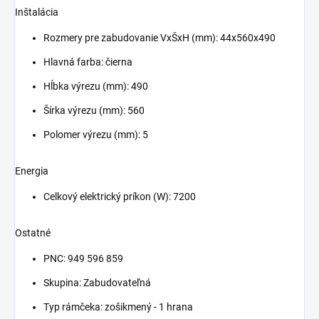
Inštalácia
Rozmery pre zabudovanie VxŠxH (mm):
44x560x490
Hlavná farba:
čierna
Hĺbka výrezu (mm):
490
Šírka výrezu (mm):
560
Polomer výrezu (mm):
5
Energia
Celkový elektrický príkon (W):
7200
Ostatné
PNC:
949 596 859
Skupina:
Zabudovateľná
Typ rámčeka:
zošikmený - 1 hrana