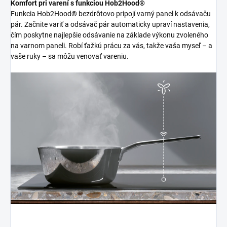
Komfort pri varení s funkciou Hob2Hood®
Funkcia Hob2Hood® bezdrôtovo pripojí varný panel k odsávaču
pár. Začnite variť a odsávač pár automaticky upraví nastavenia,
čím poskytne najlepšie odsávanie na základe výkonu zvoleného
na varnom paneli. Robí ťažkú prácu za vás, takže vaša myseľ – a
vaše ruky – sa môžu venovať vareniu.