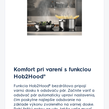
Komfort pri varení s funkciou
Hob2Hood®
Funkcia Hob2Hood® bezdrôtovo pripojí
varnú dosku k odsávaču pár. Začnite variť a
odsávač pár automaticky upraví nastavenia,
čím poskytne najlepšie odsávanie na
základe výkonu zvoleného na varnej doske.
Robí ťažkú prácu za vás, takže vaša myseľ –