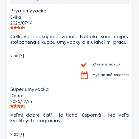
Prva umyvacka
Evika
2026/07/14
Celkova spokojnost zatial. Nebola som najprv
stotoznena s kupou umyvacky ale ulahci mi pracu.
viac [+]
Overený nákup
Vyžiadaná recenzia
Super umyvacka
Dodo
2025/12/15
Veľmi dobre čistí , je tichá, úsporná . Má veľa
kvalitných programov
viac [+]