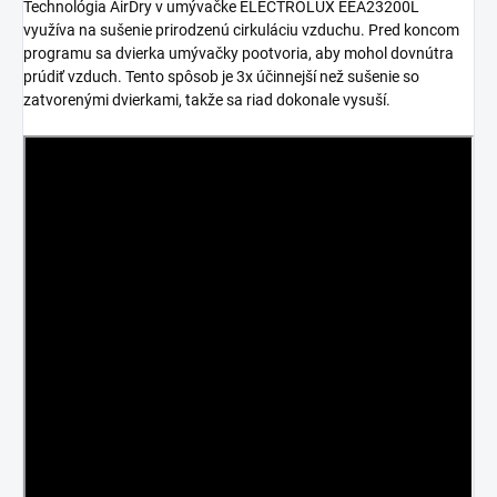
Technológia AirDry v umývačke ELECTROLUX EEA23200L
využíva na sušenie prirodzenú cirkuláciu vzduchu. Pred koncom
programu sa dvierka umývačky pootvoria, aby mohol dovnútra
prúdiť vzduch. Tento spôsob je 3x účinnejší než sušenie so
zatvorenými dvierkami, takže sa riad dokonale vysuší.