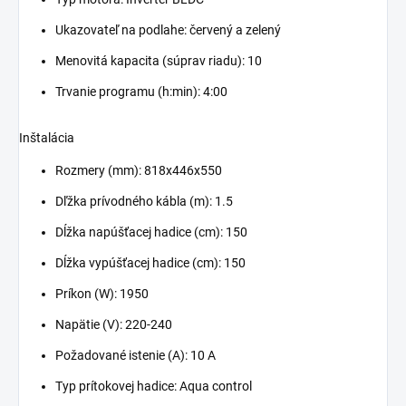
Ukazovateľ na podlahe: červený a zelený
Menovitá kapacita (súprav riadu): 10
Trvanie programu (h:min): 4:00
Inštalácia
Rozmery (mm): 818x446x550
Dľžka prívodného kábla (m): 1.5
Dĺžka napúšťacej hadice (cm): 150
Dĺžka vypúšťacej hadice (cm): 150
Príkon (W): 1950
Napätie (V): 220-240
Požadované istenie (A): 10 A
Typ prítokovej hadice: Aqua control