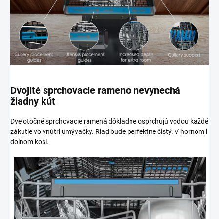
Dvojité sprchovacie rameno nevynechá
žiadny kút
Dve otočné sprchovacie ramená dôkladne osprchujú vodou každé
zákutie vo vnútri umývačky. Riad bude perfektne čistý. V hornom i
dolnom koši.