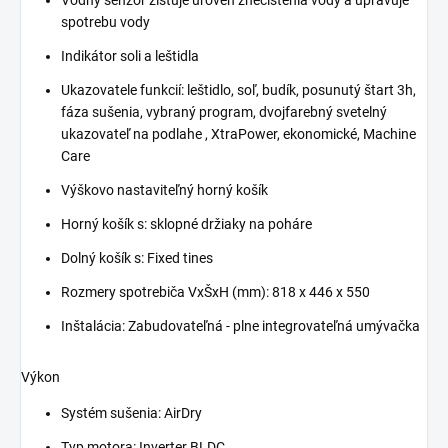
Vodný senzor zisťuje úroveň znečistenia vody a upravuje
spotrebu vody
Indikátor soli a leštidla
Ukazovatele funkcií: leštidlo, soľ, budík, posunutý štart 3h,
fáza sušenia, vybraný program, dvojfarebný svetelný
ukazovateľ na podlahe , XtraPower, ekonomické, Machine
Care
Výškovo nastaviteľný horný košík
Horný košík s: sklopné držiaky na poháre
Dolný košík s: Fixed tines
Rozmery spotrebiča VxŠxH (mm): 818 x 446 x 550
Inštalácia: Zabudovateľná - plne integrovateľná umývačka
Výkon
Systém sušenia: AirDry
Typ motora: Inverter BLDC