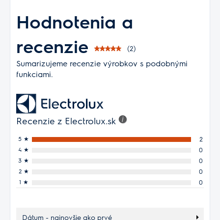
Hodnotenia a
recenzie
(2)
Sumarizujeme recenzie výrobkov s podobnými
funkciami.
Recenzie z Electrolux.sk
5
★
2
4
★
0
3
★
0
2
★
0
1
★
0
Dátum - najnovšie ako prvé