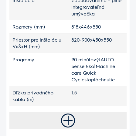
Inštalácia
Zabudovateľná - plne
integrovateľná
umývačka
Rozmery (mm)
818x446x550
Priestor pre inštaláciu
820-900x450x550
VxŠxH (mm)
Programy
90 minútový|AUTO
Sense|Eko|Machine
care|Quick
Cycles|opláchnutie
Dľžka prívodného
1.5
kábla (m)