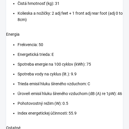
Čistá hmotnosť (kg): 31
Kolieska a nožičky: 2 adj feet + 1 front adj rear foot (adj 0 to
8cm)
Energia
Frekvencia: 50
Energetická trieda: E
Spotreba energie na 100 cyklov (kWh): 75
Spotreba vody na cyklus (lit.): 9.9
Trieda emisií hluku šíreného vzduchom: C
Úroveň emisií hluku šíreného vzduchom (dB (A) re 1pW): 46
Pohotovostný režim (W): 0.5
Index energetickej účinnosti: 55.9
Ostatné