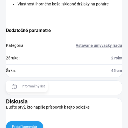
Vlastnosti horného koša: sklopné držiaky na poháre
Dodatočné parametre
Kategória
:
Vstavané umývačky riadu
Záruka
:
2 roky
Šírka
:
45 cm
Informačný list
Diskusia
Buďte prvý, kto napíše príspevok k tejto položke.
Pridať komentár