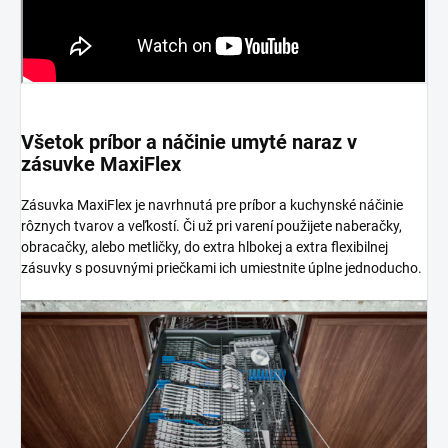
Všetok príbor a náčinie umyté naraz v
zásuvke MaxiFlex
Zásuvka MaxiFlex je navrhnutá pre príbor a kuchynské náčinie
rôznych tvarov a veľkostí. Či už pri varení použijete naberačky,
obracačky, alebo metličky, do extra hlbokej a extra flexibilnej
zásuvky s posuvnými priečkami ich umiestnite úplne jednoducho.