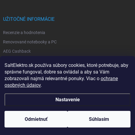
UŽITOČNÉ INFORMÁCIE
Recenzie a hodnotenia
Renovované notebooky a PC
AEG Cashback
Black Friday 2026
SaltElektro.sk používa súbory cookies, ktoré potrebuje, aby
Benefity výrobkov a značiek
správne fungoval, dobre sa ovládal a aby sa Vám
zobrazovali najmä relevantné ponuky. Viac o
ochrane
osobných údajov
.
SLUŽBY V PREDAJNI
Nastavenie
Cenová ponuka na spotrebiče
Predaj satelitnej techniky
Odmietnuť
Súhlasím
Skladanie PC zostavy