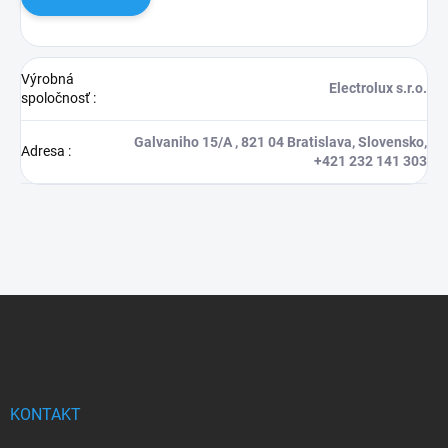
Výrobná
Electrolux s.r.o.
spoločnosť
:
Galvaniho 15/A , 821 04 Bratislava, Slovensko,
Adresa
:
+421 232 141 303
Z
á
p
ä
t
i
KONTAKT
e