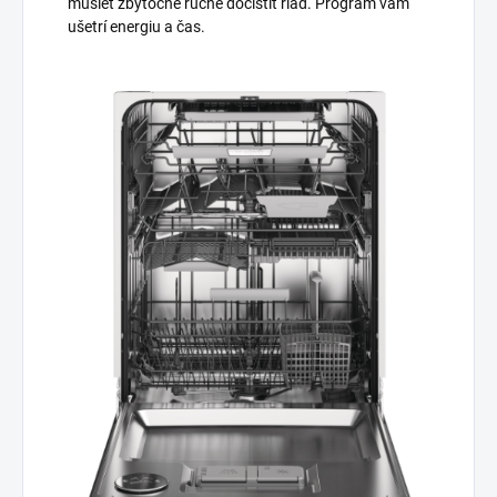
musieť zbytočne ručne dočistiť riad. Program vám
ušetrí energiu a čas.