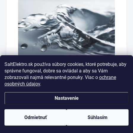
SaltElektro.sk používa súbory cookies, ktoré potrebuje, aby
správne fungoval, dobre sa ovládal a aby sa Vám
zobrazovali najmä relevantné ponuky. Viac o
ochrane
Power Zone Cutlery
osobných údajov
.
Power Zone Cutlery™ je špeciálna zóna pre postrek
Nastavenie
určený pre kôš na príbory, vďaka ktorej budú vaše
príbory nablýskané. Podobná tryska exituje aj pre
kôš určený na nože.
Odmietnuť
Súhlasím