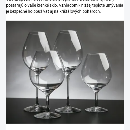
postarajú o vaše krehké sklo. Vzhľadom k nižšej teplote umývania
je bezpečné ho používať aj na krištáľových pohároch.