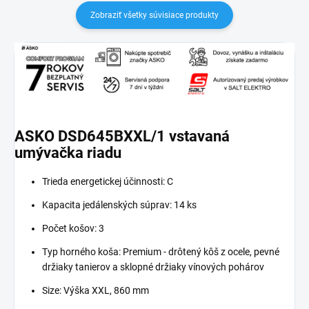
Zobraziť všetky súvisiace produkty
ASKO DSD645BXXL/1 vstavaná
umývačka riadu
Trieda energetickej účinnosti: C
Kapacita jedálenských súprav: 14 ks
Počet košov: 3
Typ horného koša: Premium - drôtený kôš z ocele, pevné
držiaky tanierov a sklopné držiaky vínových pohárov
Size: Výška XXL, 860 mm