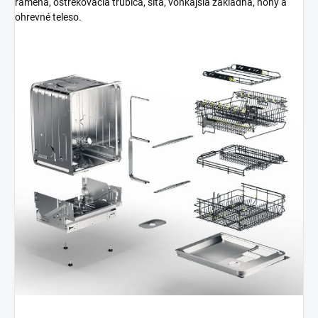
ramená, ostrekovacia trubica, sitá, vonkajšia základňa, nohy a
ohrevné teleso.