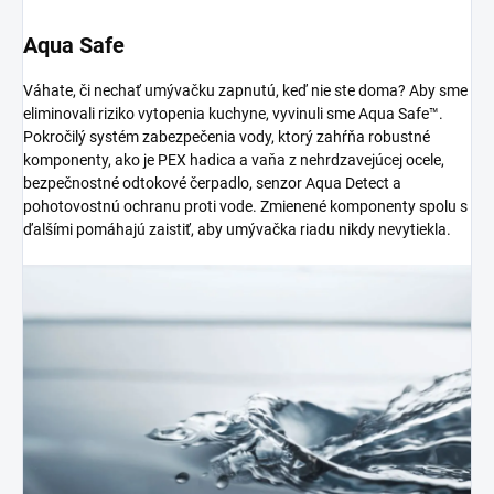
Aqua Safe
Váhate, či nechať umývačku zapnutú, keď nie ste doma? Aby sme
eliminovali riziko vytopenia kuchyne, vyvinuli sme Aqua Safe™.
Pokročilý systém zabezpečenia vody, ktorý zahŕňa robustné
komponenty, ako je PEX hadica a vaňa z nehrdzavejúcej ocele,
bezpečnostné odtokové čerpadlo, senzor Aqua Detect a
pohotovostnú ochranu proti vode. Zmienené komponenty spolu s
ďalšími pomáhajú zaistiť, aby umývačka riadu nikdy nevytiekla.