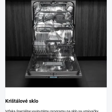
Krištálové sklo
Vďaka špeciálne vyvinutému programu na sklo sa umývačky