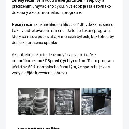
Zelený režim
šetrí vodu a energiu znížením teploty a
predĺžením umývacieho cyklu. Výsledok je stále rovnako
dokonalý ako pri normálnom programe.
Nočný režim
znižuje hladinu hluku o 2 dB vďaka nižšiemu
tlaku v ostrekovacom ramene. Je to perfektný program,
ktorý sa môže používať aj v menších bytoch, bez toho aby
došlo k narušeniu spánku.
Ak potrebujete urýchlene umyť riad v umývačke,
odporúčame použiť
Speed (rýchly) režim
. Tento program
ušetrí až 50 % normálneho času tým, že spotrebuje viac
vody a dôjde k zvýšeniu ohrevu.