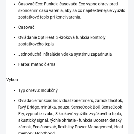
Časovač Eco: Funkcia časovača Eco vypne ohrev pred
skončením času varenia, aby sa čo najefektívnejšie využilo
zostatkové teplo pri konci varenia.
Časovač
Ovládanie OptiHeat: 3-kroková funkcia kontroly
zostatkového tepla
Jednoduchá inštalácia vďaka systému zapadnutia
Farba: matno čierna
Výkon
Typ ohrevu: Indukčný
Ovládacie funkcie: Individual zone timers, zámok tlačítok,
ľavý Bridge, minútka, pauza, SenseCook Boil, SenseCook
Fry, vypnutie zvuku, 3 krokové využitie zvyškového tepla,
akustický signál, rýchle ohriatie - funkcia Booster, detský
zámok, Eco časovač, flexibilný Power Management, Heat
memory, Hob2hood