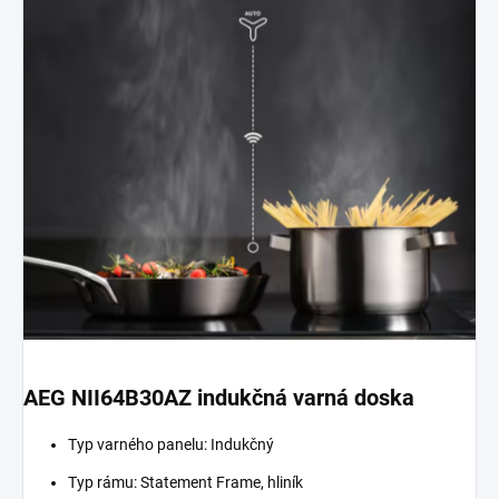
AEG NII64B30AZ indukčná varná doska
Typ varného panelu: Indukčný
Typ rámu: Statement Frame, hliník