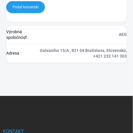
Pridať komentár
Výrobná
AEG
spoločnosť
:
Galvaniho 15/A , 821 04 Bratislava, Slovensko,
Adresa
:
+421 232 141 303
Z
á
p
ä
t
i
KONTAKT