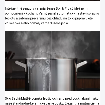
Inteligentné senzory varenia Sense Boil & Fry sú ideálnym
pomocníkmi v kuchyni. Varný panel automaticky nastaví správnu
teplotu a zabráni prevareniu bez ohľadu na to, či pripravujete
volské oká alebo pomaly varíte dusené jedlá.
Sklo SaphirMatt® ponúka lepšiu ochranu pred poškriabaním ako
naše štandardné keramické varné dosky. Elegantná matná čierna