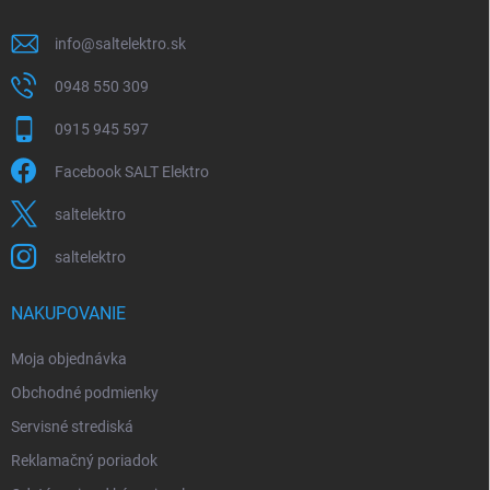
e
info
@
saltelektro.sk
0948 550 309
0915 945 597
Facebook SALT Elektro
saltelektro
saltelektro
NAKUPOVANIE
Moja objednávka
Obchodné podmienky
Servisné strediská
Reklamačný poriadok