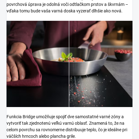
povrchová úprava je odolná voči odtlačkom prstov a škvrnám –
vďaka tomu bude vaša varná doska vyzerať dlhšie ako nová.
Funkcia Bridge umožňuje spojiť dve samostatné varné zóny a
vytvoriť tak zjednotenú veľkú varnú oblasť. Znamená to, že na
celom povrchu sa rovnomerne distribuuje teplo, čo je ideálne pri
väčších hrncoch alebo plancha grile.