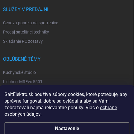
SLUŽBY V PREDAJNI
Cenová ponuka na spotrebiče
Predaj satelitnej techniky
Skladanie PC zostavy
OBĽÚBENÉ TÉMY
Kuchynské štúdio
Liebherr MRFvc 5501
Elektro SALT sabinov. okres
SaltElektro.sk používa súbory cookies, ktoré potrebuje, aby
Spotrebiče Miele
správne fungoval, dobre sa ovládal a aby sa Vám
zobrazovali najmä relevantné ponuky. Viac o
ochrane
Biela technika
osobných údajov
.
Nastavenie