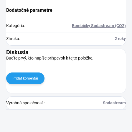
Dodatočné parametre
Kategória
:
Bombičky Sodastream (CO2)
Záruka
:
2 roky
Diskusia
Buďte prvý, kto napíše príspevok k tejto položke.
Pridať komentár
Výrobná spoločnosť
:
Sodastream