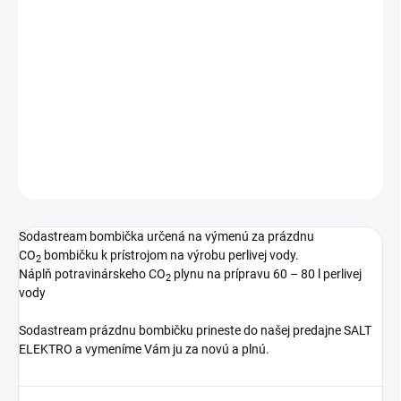
Bombička – CO2, určená na výmenu za prázdnu bombičku, len v
kamennej predajni/osobný odber
DETAILNÉ INFORMÁCIE
OPÝTAŤ SA
STRÁŽIŤ
Sodastream bombička určená na výmenú za prázdnu
CO
bombičku k prístrojom na výrobu perlivej vody.
2
Náplň potravinárskeho CO
plynu na prípravu 60 – 80 l perlivej
2
vody
Sodastream prázdnu bombičku prineste do našej predajne SALT
ELEKTRO a vymeníme Vám ju za novú a plnú.