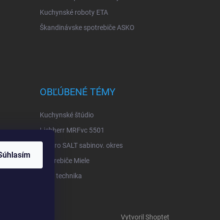
Kuchynské roboty ETA
Škandinávske spotrebiče ASKO
OBĽÚBENÉ TÉMY
Kuchynské štúdio
Liebherr MRFvc 5501
Elektro SALT sabinov. okres
Súhlasím
Spotrebiče Miele
Biela technika
Vytvoril Shoptet