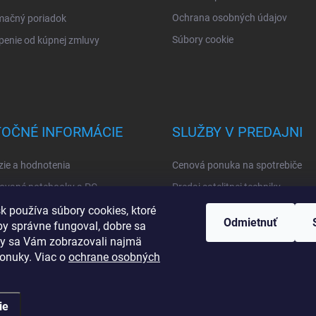
Ochrana osobných údajov
mačný poriadok
Súbory cookie
enie od kúpnej zmluvy
TOČNÉ INFORMÁCIE
SLUŽBY V PREDAJNI
ie a hodnotenia
Cenová ponuka na spotrebiče
ované notebooky a PC
Predaj satelitnej techniky
ashback
Skladanie PC zostavy
sk používa súbory cookies, ktoré
Odmietnuť
by správne fungoval, dobre sa
Friday 2026
by sa Vám zobrazovali najmä
ty výrobkov a značiek
ponuky. Viac o
ochrane osobných
ie
é.
Upraviť nastavenie cookies