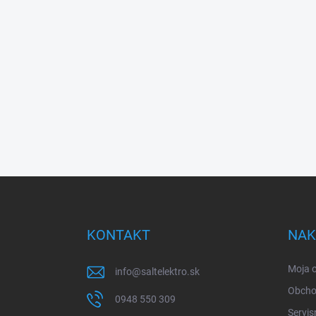
Z
á
p
ä
KONTAKT
NAK
t
i
Moja 
info
@
saltelektro.sk
e
Obcho
0948 550 309
Servis