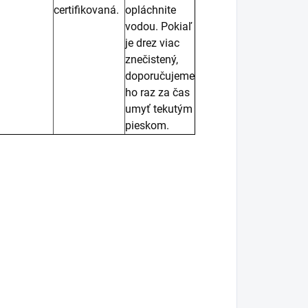
certifikovaná.
opláchnite
vodou. Pokiaľ
je drez viac
znečistený,
doporučujeme
ho raz za čas
umyť tekutým
pieskom.