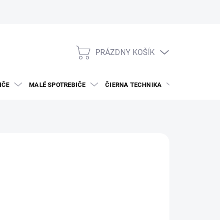
PRÁZDNY KOŠÍK
NÁKUPNÝ
KOŠÍK
IČE
MALÉ SPOTREBIČE
ČIERNA TECHNIKA
DREZY A BAT
HOCK
323
otková
5 DNÍ
: