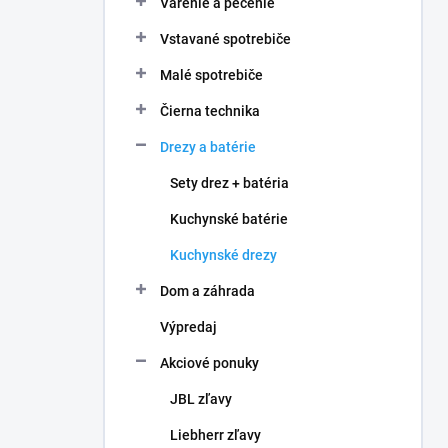
Varenie a pečenie
e
l
Vstavané spotrebiče
Malé spotrebiče
Čierna technika
Drezy a batérie
Sety drez + batéria
Kuchynské batérie
Kuchynské drezy
Dom a záhrada
Výpredaj
Akciové ponuky
JBL zľavy
Liebherr zľavy