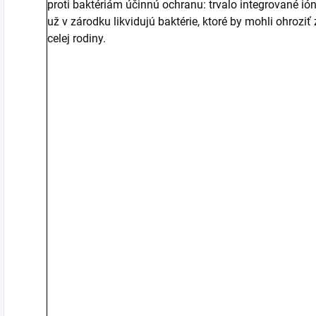
proti baktériám účinnú ochranu: trvalo integrované ión
už v zárodku likvidujú baktérie, ktoré by mohli ohroziť
celej rodiny.