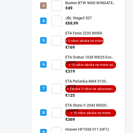
Buxton BTW 9600 WINGATE
ANC
€49
JBL Stage3 527
€69,99
ETA Fenix 2233 90000
+ 5 rokov záruka na motor
€169
ETA Gratus 1028 90025 Evo
Smart
+ 10 rokov záruka na motor po
registrácii
€319
ETA Pečenka MAX 0133
90010
+ Záruka 5 rokov na vykurovacie
teleso
€125
ETA Storio II 2043 90020
červený
+ 10 rokov záruka na motor
€369
Hoover HF103X 011 (HF1)