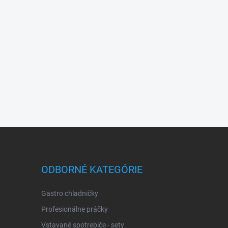
ODBORNÉ KATEGÓRIE
Gastro chladničky
Profesionálne práčky
Vstavané spotrebiče - sety