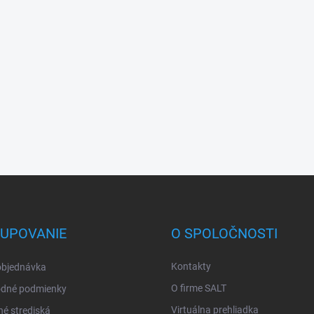
UPOVANIE
O SPOLOČNOSTI
Kontakty
objednávka
O firme SALT
dné podmienky
Virtuálna prehliadka
né strediská