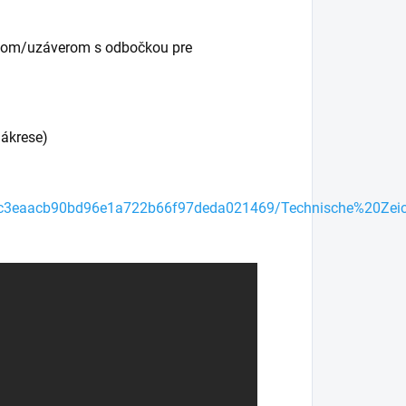
tkom/uzáverom s odbočkou pre
nákrese)
066c3eaacb90bd96e1a722b66f97deda021469/Technische%20Zei