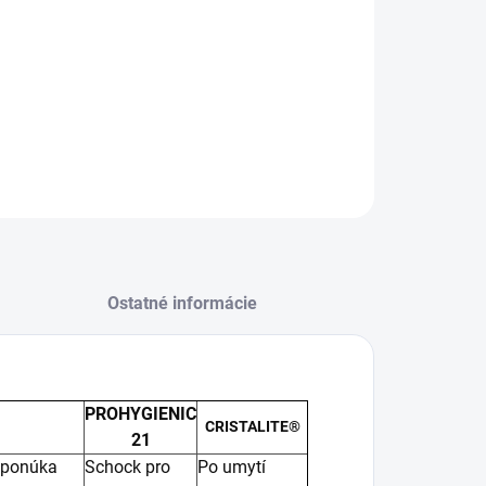
−
+
Pridať do košíka
ILNÉ INFORMÁCIE
OPÝTAŤ SA
STRÁŽIŤ
Ostatné informácie
PROHYGIENIC
CRISTALITE®
21
 ponúka
Schock pro
Po umytí