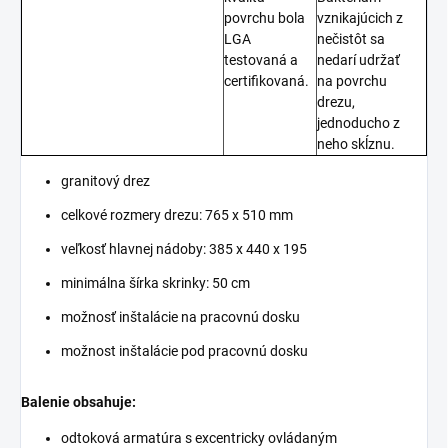
povrchu bola
vznikajúcich z
LGA
nečistôt sa
testovaná a
nedarí udržať
certifikovaná.
na povrchu
drezu,
jednoducho z
neho skĺznu.
granitový drez
celkové rozmery drezu: 765 x 510 mm
veľkosť hlavnej nádoby: 385 x 440 x 195
minimálna šírka skrinky: 50 cm
možnosť inštalácie na pracovnú dosku
možnost inštalácie pod pracovnú dosku
Balenie obsahuje:
odtoková armatúra s excentricky ovládaným