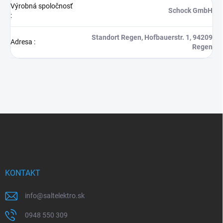
Výrobná spoločnosť
Schock GmbH
:
Standort Regen, Hofbauerstr. 1, 94209
Adresa
:
Regen
Z
á
p
ä
t
i
KONTAKT
e
info
@
saltelektro.sk
0948 550 309