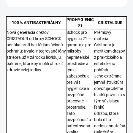
PROHYGIENIC
100 % ANTIBAKTERIÁLNY
CRISTALDUR
21
Nová generácia drezov
Schock pro
Prémiový
CRISTADUR od firmy SCHOCK
hygienic 21 –
materiál
ponúka proti baktériám účinnú
garantuje pre
Cristadur je
ochranu: trvalo integrované ióny
mikróby
merítkom drezov
striebra už v zárodku likvidujú
nepriateľské
z praktického a
baktérie, ktoré by mohli ohroziť
prostredie a
estetického
zdravie celej rodiny.
tým
pohľadu.
zabezpečuje
Jeho extrémne
pre Vás
jemná štruktúra
hygienické a
dovoľuje citeľne
bezpečné
hladší povrch a s
pracovné
tým súvisiacu
prostredie.
ľahkú
Táto
údržbu, ktorá
bezpečnosť a
bola dlho
patentovaná
nedosiahnuteľná.
kvalita
Baktériám