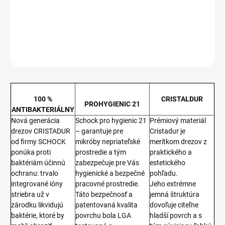
−
+
Pridať do košíka
DETAILNÉ INFORMÁCIE
OPÝTAŤ SA
STRÁŽIŤ
100 %
CRISTALDUR
PROHYGIENIC 21
ANTIBAKTERIÁLNY
Nová generácia
Schock pro hygienic 21
Prémiový materiál
drezov CRISTADUR
– garantuje pre
Cristadur je
od firmy SCHOCK
mikróby nepriateľské
merítkom drezov z
ponúka proti
prostredie a tým
praktického a
baktériám účinnú
zabezpečuje pre Vás
estetického
ochranu: trvalo
hygienické a bezpečné
pohľadu.
integrované ióny
pracovné prostredie.
Jeho extrémne
striebra už v
Táto bezpečnosť a
jemná štruktúra
zárodku likvidujú
patentovaná kvalita
dovoľuje citeľne
baktérie, ktoré by
povrchu bola LGA
hladší povrch a s