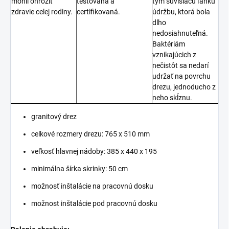
mohli ohroziť
testovaná a
tým súvisiacu ľahkú
zdravie celej rodiny.
certifikovaná.
údržbu, ktorá bola
dlho
nedosiahnuteľná.
Baktériám
vznikajúcich z
nečistôt sa nedarí
udržať na povrchu
drezu, jednoducho z
neho skĺznu.
granitový drez
celkové rozmery drezu: 765 x 510 mm
veľkosť hlavnej nádoby: 385 x 440 x 195
minimálna šírka skrinky: 50 cm
možnosť inštalácie na pracovnú dosku
možnost inštalácie pod pracovnú dosku