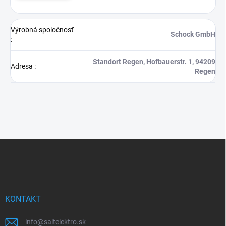
Výrobná spoločnosť
Schock GmbH
:
Standort Regen, Hofbauerstr. 1, 94209
Adresa
:
Regen
Z
á
p
ä
t
i
KONTAKT
e
info
@
saltelektro.sk