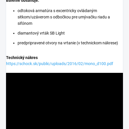
Balenie obsahuje:
odtoková armatúra s excentricky ovládaným
sitkom/uzáverom s odbočkou pre umývačku riadu a
sifónom
diamantový vrták SB Light
predpripravené otvory na vrtanie (v technickom nákrese)
Technický nákres
https://schock.sk/public/uploads/2016/02/mono_d100.pdf