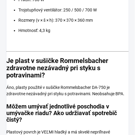
Trojstupňový ventilátor: 250 / 500 / 700 W
Rozmery (v × š × h): 370 × 370 × 360 mm
Hmotnosť: 4,3 kg
Je plast v sušičke Rommelsbacher
zdravotne nezávadný pri styku s
potravinami?
Áno, plasty použité v sušičke Rommelsbacher DA-750 je
zdravotne nezávadný pri styku s potravinami. Neobsahuje BPA.
Môžem umývať jednotlivé poschodia v
umývačke riadu? Ako udržiavať spotrebič
čistý?
Plastový povrch je VEĽMI hladký a má skvelé nepriľnavé