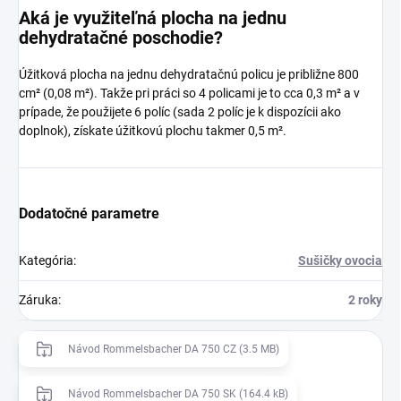
Aká je využiteľná plocha na jednu
dehydratačné poschodie?
Úžitková plocha na jednu dehydratačnú policu je približne 800
cm² (0,08 m²). Takže pri práci so 4 policami je to cca 0,3 m² a v
prípade, že použijete 6 políc (sada 2 políc je k dispozícii ako
doplnok), získate úžitkovú plochu takmer 0,5 m².
Dodatočné parametre
Kategória
:
Sušičky ovocia
Záruka
:
2 roky
Návod Rommelsbacher DA 750 CZ (3.5 MB)
Návod Rommelsbacher DA 750 SK (164.4 kB)