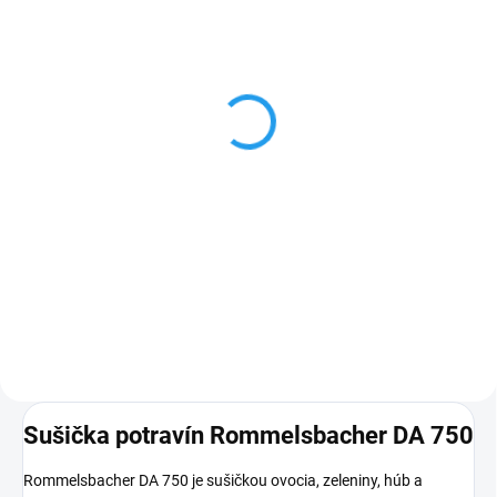
NA OTÁZKU/NA OBJEDNÁVKU
Rommelsbacher DE 100
(2 poschodia)
€39
Do košíka
Náhradné poschodie - do sušičky
ovocia Rommelsbacher DA 750,
balenie obsahuje 2
poschodia/platy
Sušička potravín Rommelsbacher DA 750
Rommelsbacher DA 750 je sušičkou ovocia, zeleniny, húb a