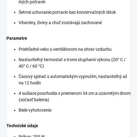
iných potravín
Šetrné uchovanie potravín bez konzervačných látok
Vitamíny, živiny a chuť zostávajú zachované
Parametre
Priehľadné veko s ventilátorom na ohrev vzduchu
Nastaviteľný termostat s tromi stupňami výkonu (20° C /
40° C / 60 °C)
Časový spínač s automatickým vypnutím, nastaviteľný až
na 12 hodín
4 sušiace poschodia s priemerom 34 cm a uzavretým dnom
(súčasť balenia)
Biele vyhotovenie
Technické údaje
Príkon: 700 W