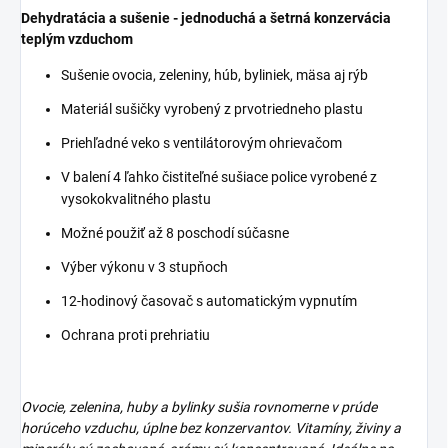
Dehydratácia a sušenie - jednoduchá a šetrná konzervácia
teplým vzduchom
Sušenie ovocia, zeleniny, húb, byliniek, mäsa aj rýb
Materiál sušičky vyrobený z prvotriedneho plastu
Priehľadné veko s ventilátorovým ohrievačom
V balení 4 ľahko čistiteľné sušiace police vyrobené z
vysokokvalitného plastu
Možné použiť až 8 poschodí súčasne
Výber výkonu v 3 stupňoch
12-hodinový časovač s automatickým vypnutím
Ochrana proti prehriatiu
Ovocie, zelenina, huby a bylinky sušia rovnomerne v prúde
horúceho vzduchu, úplne bez konzervantov.
Vitamíny, živiny a