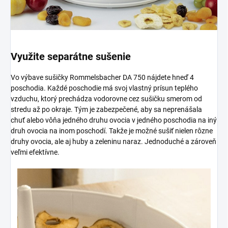
Využite separátne sušenie
Vo výbave sušičky Rommelsbacher DA 750 nájdete hneď 4
poschodia. Každé poschodie má svoj vlastný prísun teplého
vzduchu, ktorý prechádza vodorovne cez sušičku smerom od
stredu až po okraje. Tým je zabezpečené, aby sa neprenášala
chuť alebo vôňa jedného druhu ovocia v jedného poschodia na iný
druh ovocia na inom poschodí. Takže je možné sušiť nielen rôzne
druhy ovocia, ale aj huby a zeleninu naraz. Jednoduché a zároveň
veľmi efektívne.