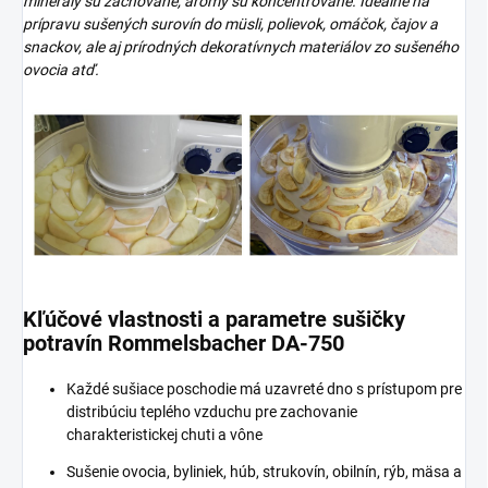
minerály sú zachované, arómy sú koncentrované.
Ideálne na
prípravu sušených surovín do müsli, polievok, omáčok, čajov a
snackov, ale aj prírodných dekoratívnych materiálov zo sušeného
ovocia atď.
Kľúčové vlastnosti a parametre sušičky
potravín Rommelsbacher DA-750
Každé sušiace poschodie má uzavreté dno s prístupom pre
distribúciu teplého vzduchu pre zachovanie
charakteristickej chuti a vône
Sušenie ovocia, byliniek, húb, strukovín, obilnín, rýb, mäsa a