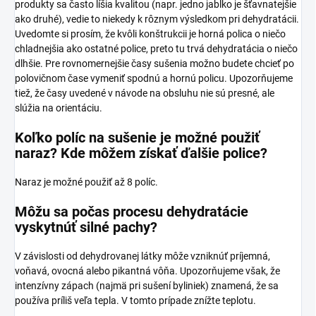
produkty sa často líšia kvalitou (napr. jedno jablko je šťavnatejšie
ako druhé), vedie to niekedy k rôznym výsledkom pri dehydratácii.
Uvedomte si prosím, že kvôli konštrukcii je horná polica o niečo
chladnejšia ako ostatné police, preto tu trvá dehydratácia o niečo
dlhšie. Pre rovnomernejšie časy sušenia možno budete chcieť po
polovičnom čase vymeniť spodnú a hornú policu. Upozorňujeme
tiež, že časy uvedené v návode na obsluhu nie sú presné, ale
slúžia na orientáciu.
Koľko políc na sušenie je možné použiť
naraz? Kde môžem získať ďalšie police?
Naraz je možné použiť až 8 políc.
Môžu sa počas procesu dehydratácie
vyskytnúť silné pachy?
V závislosti od dehydrovanej látky môže vzniknúť príjemná,
voňavá, ovocná alebo pikantná vôňa. Upozorňujeme však, že
intenzívny zápach (najmä pri sušení byliniek) znamená, že sa
používa príliš veľa tepla. V tomto prípade znížte teplotu.