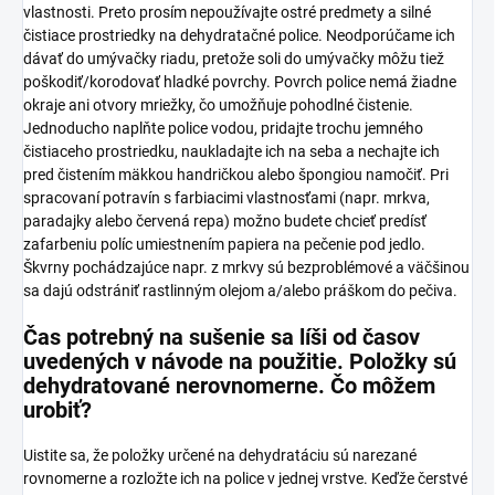
vlastnosti. Preto prosím nepoužívajte ostré predmety a silné
čistiace prostriedky na dehydratačné police. Neodporúčame ich
dávať do umývačky riadu, pretože soli do umývačky môžu tiež
poškodiť/korodovať hladké povrchy. Povrch police nemá žiadne
okraje ani otvory mriežky, čo umožňuje pohodlné čistenie.
Jednoducho naplňte police vodou, pridajte trochu jemného
čistiaceho prostriedku, naukladajte ich na seba a nechajte ich
pred čistením mäkkou handričkou alebo špongiou namočiť. Pri
spracovaní potravín s farbiacimi vlastnosťami (napr. mrkva,
paradajky alebo červená repa) možno budete chcieť predísť
zafarbeniu políc umiestnením papiera na pečenie pod jedlo.
Škvrny pochádzajúce napr. z mrkvy sú bezproblémové a väčšinou
sa dajú odstrániť rastlinným olejom a/alebo práškom do pečiva.
Čas potrebný na sušenie sa líši od časov
uvedených v návode na použitie. Položky sú
dehydratované nerovnomerne. Čo môžem
urobiť?
Uistite sa, že položky určené na dehydratáciu sú narezané
rovnomerne a rozložte ich na police v jednej vrstve. Keďže čerstvé