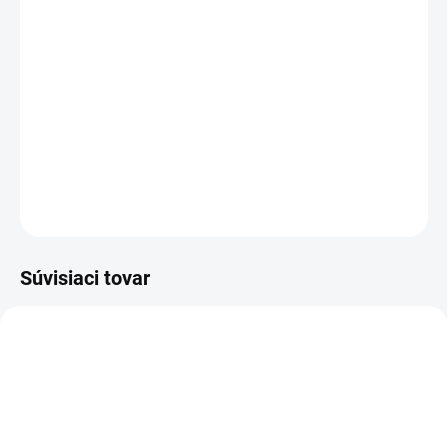
−
+
Pridať do košíka
Sušička - na ovocie, zeleninu, ryby, huby a bylinky, 4 poschodia v
balení, 3 stupne výkonu (max. 700 W), priemer poschodia 34,5 cm,
časovač s automatickým vypnutím, rovnomerné sušenie, 1.7 m
kábel, biela farba
DETAILNÉ INFORMÁCIE
OPÝTAŤ SA
STRÁŽIŤ
Súvisiaci tovar