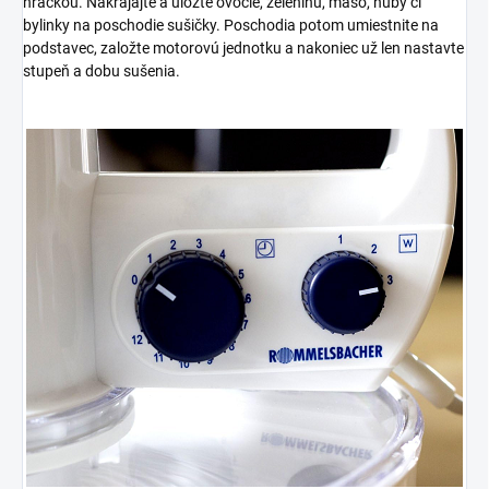
hračkou. Nakrájajte a uložte ovocie, zeleninu, mäso, huby či
bylinky na poschodie sušičky. Poschodia potom umiestnite na
podstavec, založte motorovú jednotku a nakoniec už len nastavte
stupeň a dobu sušenia.