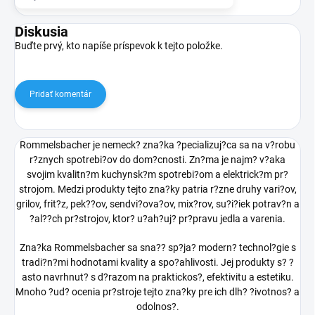
Diskusia
Buďte prvý, kto napíše príspevok k tejto položke.
Pridať komentár
Rommelsbacher je nemeck? zna?ka ?pecializuj?ca sa na v?robu
r?znych spotrebi?ov do dom?cnosti. Zn?ma je najm? v?aka
svojim kvalitn?m kuchynsk?m spotrebi?om a elektrick?m pr?
strojom. Medzi produkty tejto zna?ky patria r?zne druhy vari?ov,
grilov, frit?z, pek??ov, sendvi?ova?ov, mix?rov, su?i?iek potrav?n a
?al??ch pr?strojov, ktor? u?ah?uj? pr?pravu jedla a varenia.
Zna?ka Rommelsbacher sa sna?? sp?ja? modern? technol?gie s
tradi?n?mi hodnotami kvality a spo?ahlivosti. Jej produkty s? ?
asto navrhnut? s d?razom na praktickos?, efektivitu a estetiku.
Mnoho ?ud? ocenia pr?stroje tejto zna?ky pre ich dlh? ?ivotnos? a
odolnos?.