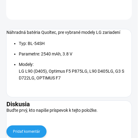
OPÝTAŤ SA
STRÁŽIŤ
Náhradná batéria Quoltec, pre vybrané modely LG zariadení
Typ: BL-54SH
Parametre: 2540 mAh, 3.8 V
Modely:
LG L90 (D405), Optimus F5 P875LG, L90 D405LG, G3 S
D722LG, OPTIMUS F7
Diskusia
Buďte prvý, kto napíše príspevok k tejto položke.
Pridať komentár