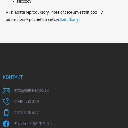
Niceboy
Ak hľadáte reproduktory, ktoré chcete umiestniť pod TV,
odporúčame pozrieť do sekcie
Soundbary
.
Z
á
p
ä
t
i
KONTAKT
e
info
@
saltelektro.sk
0948 550 309
0915 945 597
Facebook SALT Elektro