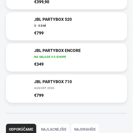
€399,90
JBL PARTYBOX 520
3 - 5 DNÍ
€799
JBL PARTYBOX ENCORE
NA SKLADE V E-SHOPE
€349
JBL PARTYBOX 710
AUGUST 2026
€799
R
a
ODPORÚČAME
NAJLACNEJŠIE
NAJDRAHŠIE