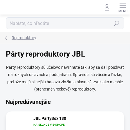
Prejsť
na
obsah
Hľadať
Reproduktory
Párty reproduktory JBL
Párty reproduktory sú účelovo navrhnuté tak, aby sa dali používať
na rôznych oslavách a podujatiach. Spravidla sú väčšie a ťažké,
pretože majú silnejšiu basovú zložku a hlasnejší zvuk ako menšie
(prenosné vreckové) reproduktory.
Najpredávanejšie
JBL PartyBox 130
NA SKLADE V E-SHOPE