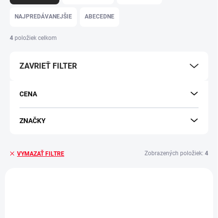
d
e
NAJPREDÁVANEJŠIE
ABECEDNE
n
i
4
položiek celkom
e
p
ZAVRIEŤ FILTER
r
o
d
CENA
u
k
t
ZNAČKY
o
v
Zobrazených položiek:
4
VYMAZAŤ FILTRE
V
ý
p
i
s