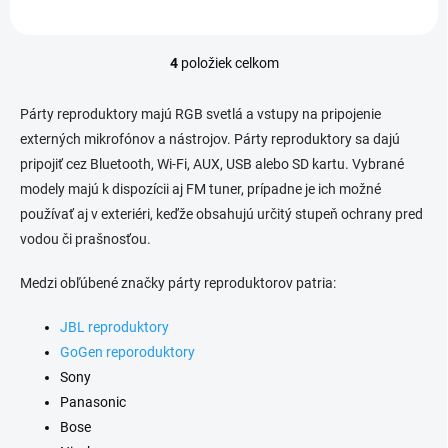
4
položiek celkom
O
v
l
Párty reproduktory majú RGB svetlá a vstupy na pripojenie
á
externých mikrofónov a nástrojov. Párty reproduktory sa dajú
d
pripojiť cez Bluetooth, Wi-Fi, AUX, USB alebo SD kartu. Vybrané
a
c
modely majú k dispozícii aj FM tuner, prípadne je ich možné
i
používať aj v exteriéri, keďže obsahujú určitý stupeň ochrany pred
e
vodou či prašnosťou.
p
r
v
Medzi obľúbené značky párty reproduktorov patria:
k
y
JBL reproduktory
v
GoGen reporoduktory
ý
p
Sony
i
Panasonic
s
Bose
u