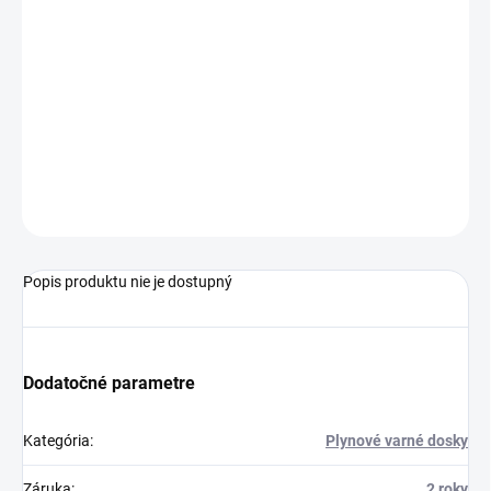
−
+
Pridať do košíka
Varná doska plynová, Šírka: 60 cm, Počet horákov/varných zón: 4,
Typ horného povrchu: Sklenené, Materiál mriežok: Liatina,
Elektrické zapaľovanie: Áno, Malý horák (počet): 1, Štandardný
horák (počet): 2, Veľký horák (počet): 1, Extra veľký wok horák
(počet): 1
OPÝTAŤ SA
STRÁŽIŤ
Popis produktu nie je dostupný
Dodatočné parametre
Kategória
:
Plynové varné dosky
Záruka
:
2 roky