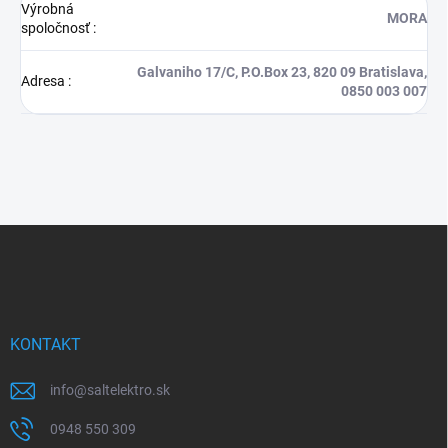
Výrobná
MORA
spoločnosť
:
Galvaniho 17/C, P.O.Box 23, 820 09 Bratislava,
Adresa
:
0850 003 007
Z
á
p
ä
t
i
KONTAKT
e
info
@
saltelektro.sk
0948 550 309