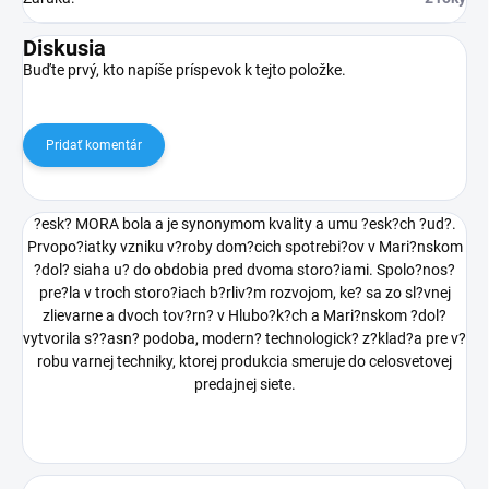
Diskusia
Buďte prvý, kto napíše príspevok k tejto položke.
Pridať komentár
?esk? MORA bola a je synonymom kvality a umu ?esk?ch ?ud?.
Prvopo?iatky vzniku v?roby dom?cich spotrebi?ov v Mari?nskom
?dol? siaha u? do obdobia pred dvoma storo?iami. Spolo?nos?
pre?la v troch storo?iach b?rliv?m rozvojom, ke? sa zo sl?vnej
zlievarne a dvoch tov?rn? v Hlubo?k?ch a Mari?nskom ?dol?
vytvorila s??asn? podoba, modern? technologick? z?klad?a pre v?
robu varnej techniky, ktorej produkcia smeruje do celosvetovej
predajnej siete.