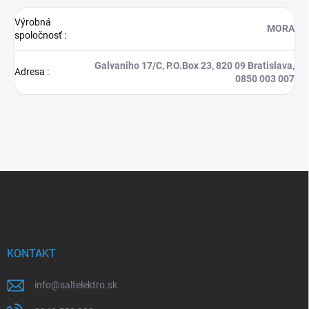
Výrobná
MORA
spoločnosť
:
Galvaniho 17/C, P.O.Box 23, 820 09 Bratislava,
Adresa
:
0850 003 007
Z
á
p
ä
t
i
KONTAKT
e
info
@
saltelektro.sk