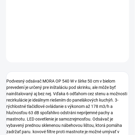
−
+
Pridať do košíka
Digestor podstavný, Šírka: 50 cm, Maximálna hlučnosť: 63 dB,
Trieda energ.účinnosti: C, Typ digestora: odťah+recirkulácia,
Maximálny výkon odsávania: 178 m3, Počet motorov: 1
DETAILNÉ INFORMÁCIE
OPÝTAŤ SA
STRÁŽIŤ
Podvesný odsávač MORA OP 540 W v šírke 50 cm v bielom
prevedení je určený pre inštaláciu pod skrinku, ale môže byť
nainštalovaný aj bez nej. Vďaka 6 odťahom cez stenu a možnosti
recirkulácie je ideálnym riešením do panelákových kuchýň. 3-
rýchlostné tlačidlové ovládanie s výkonom až 178 m3/h a
hlučnosťou 63 dB spoľahlivo odstráni nepríjemné pachy a
mastnotu. LED osvetlenie je samozrejmosťou. Odsávač je
vybavený prednou sklenenou nábehovou lištou, ktorá pomáha
zadržať paru. kovové filtre proti mastnote je možné umývať v