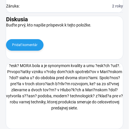
Záruka
:
2 roky
Diskusia
Buďte prvý, kto napíše príspevok k tejto položke.
Pridať komentár
?esk? MORA bola a je synonymom kvality a umu ?esk?ch ?ud?.
Prvopo?iatky vzniku v?roby dom?cich spotrebi?ov v Mari?nskom
?dol? siaha u? do obdobia pred dvoma storo?iami. Spolo?nos?
pre?la v troch storo?iach b?rliv?m rozvojom, ke? sa zo sl?vnej
zlievarne a dvoch tov?rn? v Hlubo?k?ch a Mari?nskom ?dol?
vytvorila s??asn? podoba, modern? technologick? z?klad?a pre v?
robu varnej techniky, ktorej produkcia smeruje do celosvetovej
predajnej siete.